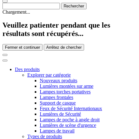
Chargement...
Veuillez patienter pendant que les
résultats sont récupérés...
Fermer et continuer
Arrêtez de chercher
Des produits
Explorer par catégorie
Nouveaux produits
Lumières montées sur arme
Lampes torches portatives
Lampes frontales
Support de casque
Feux de Sécurité Internationaux
Lumières de Sécurité
Lampes de poche à angle droit
Lumières de scène d'urgence
Lampes de travail
Types de produits