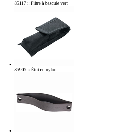
85117 :: Filtre à bascule vert
85905 :: Étui en nylon