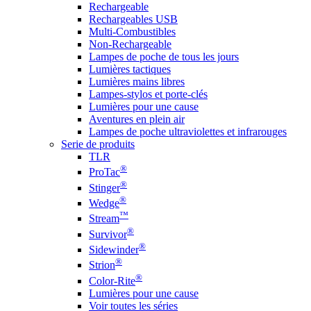
Rechargeable
Rechargeables USB
Multi-Combustibles
Non-Rechargeable
Lampes de poche de tous les jours
Lumières tactiques
Lumières mains libres
Lampes-stylos et porte-clés
Lumières pour une cause
Aventures en plein air
Lampes de poche ultraviolettes et infrarouges
Serie de produits
TLR
®
ProTac
®
Stinger
®
Wedge
™
Stream
®
Survivor
®
Sidewinder
®
Strion
®
Color-Rite
Lumières pour une cause
Voir toutes les séries