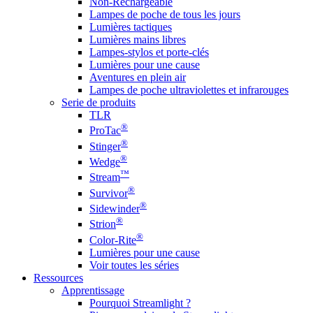
Non-Rechargeable
Lampes de poche de tous les jours
Lumières tactiques
Lumières mains libres
Lampes-stylos et porte-clés
Lumières pour une cause
Aventures en plein air
Lampes de poche ultraviolettes et infrarouges
Serie de produits
TLR
®
ProTac
®
Stinger
®
Wedge
™
Stream
®
Survivor
®
Sidewinder
®
Strion
®
Color-Rite
Lumières pour une cause
Voir toutes les séries
Ressources
Apprentissage
Pourquoi Streamlight ?