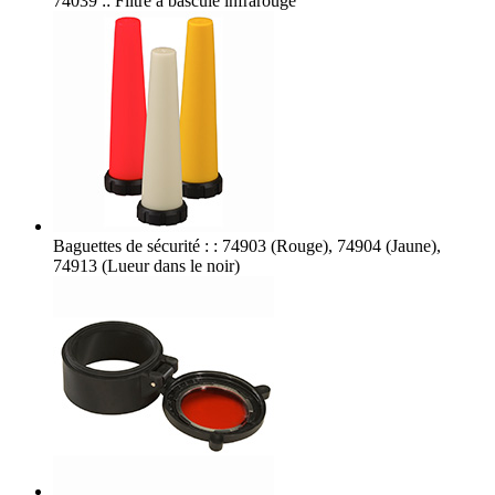
74039 :: Filtre à bascule infrarouge
Baguettes de sécurité : : 74903 (Rouge), 74904 (Jaune),
74913 (Lueur dans le noir)