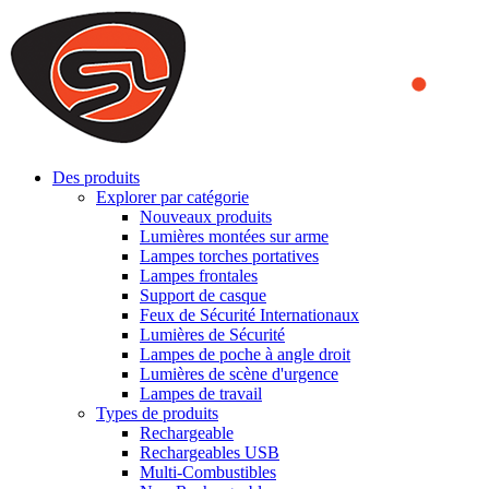
We use cookies to ensure that we provide you the best experience
on our website. By continuing to browse this website, you accept
that cookies are used to help us analyze how the website is used and
to offer you a better experience. To learn more or to find out how
you can disable cookies, you can access our
Privacy Policy
.
ACCEPT AND CLOSE
Des produits
Explorer par catégorie
Nouveaux produits
Lumières montées sur arme
Lampes torches portatives
Lampes frontales
Support de casque
Feux de Sécurité Internationaux
Lumières de Sécurité
Lampes de poche à angle droit
Lumières de scène d'urgence
Lampes de travail
Types de produits
Rechargeable
Rechargeables USB
Multi-Combustibles