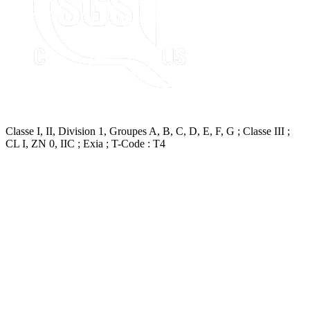
Classe I, II, Division 1, Groupes A, B, C, D, E, F, G ; Classe III ;
CL I, ZN 0, IIC ; Exia ; T-Code : T4