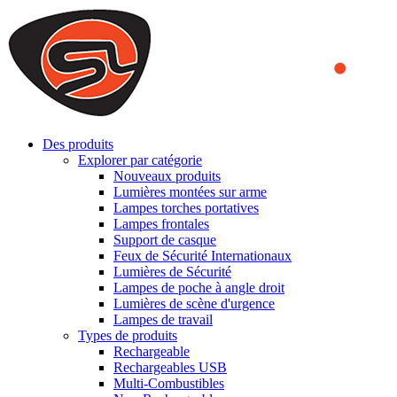
We use cookies to ensure that we provide you the best experience
on our website. By continuing to browse this website, you accept
that cookies are used to help us analyze how the website is used and
to offer you a better experience. To learn more or to find out how
you can disable cookies, you can access our
Privacy Policy
.
ACCEPT AND CLOSE
Des produits
Explorer par catégorie
Nouveaux produits
Lumières montées sur arme
Lampes torches portatives
Lampes frontales
Support de casque
Feux de Sécurité Internationaux
Lumières de Sécurité
Lampes de poche à angle droit
Lumières de scène d'urgence
Lampes de travail
Types de produits
Rechargeable
Rechargeables USB
Multi-Combustibles