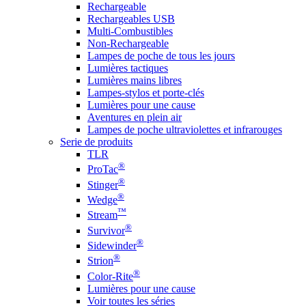
Rechargeable
Rechargeables USB
Multi-Combustibles
Non-Rechargeable
Lampes de poche de tous les jours
Lumières tactiques
Lumières mains libres
Lampes-stylos et porte-clés
Lumières pour une cause
Aventures en plein air
Lampes de poche ultraviolettes et infrarouges
Serie de produits
TLR
®
ProTac
®
Stinger
®
Wedge
™
Stream
®
Survivor
®
Sidewinder
®
Strion
®
Color-Rite
Lumières pour une cause
Voir toutes les séries