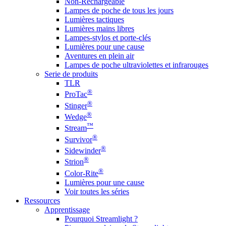
Non-Rechargeable
Lampes de poche de tous les jours
Lumières tactiques
Lumières mains libres
Lampes-stylos et porte-clés
Lumières pour une cause
Aventures en plein air
Lampes de poche ultraviolettes et infrarouges
Serie de produits
TLR
®
ProTac
®
Stinger
®
Wedge
™
Stream
®
Survivor
®
Sidewinder
®
Strion
®
Color-Rite
Lumières pour une cause
Voir toutes les séries
Ressources
Apprentissage
Pourquoi Streamlight ?