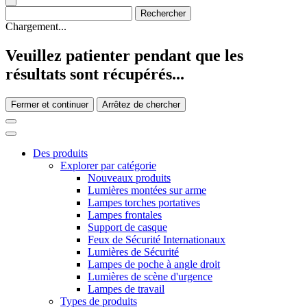
Chargement...
Veuillez patienter pendant que les
résultats sont récupérés...
Fermer et continuer
Arrêtez de chercher
Des produits
Explorer par catégorie
Nouveaux produits
Lumières montées sur arme
Lampes torches portatives
Lampes frontales
Support de casque
Feux de Sécurité Internationaux
Lumières de Sécurité
Lampes de poche à angle droit
Lumières de scène d'urgence
Lampes de travail
Types de produits