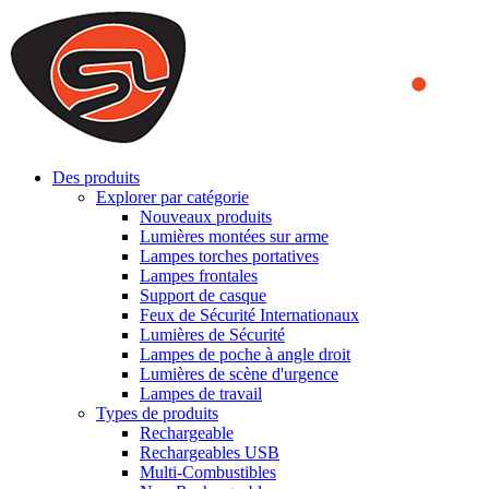
We use cookies to ensure that we provide you the best experience
on our website. By continuing to browse this website, you accept
that cookies are used to help us analyze how the website is used and
to offer you a better experience. To learn more or to find out how
you can disable cookies, you can access our
Privacy Policy
.
ACCEPT AND CLOSE
Des produits
Explorer par catégorie
Nouveaux produits
Lumières montées sur arme
Lampes torches portatives
Lampes frontales
Support de casque
Feux de Sécurité Internationaux
Lumières de Sécurité
Lampes de poche à angle droit
Lumières de scène d'urgence
Lampes de travail
Types de produits
Rechargeable
Rechargeables USB
Multi-Combustibles