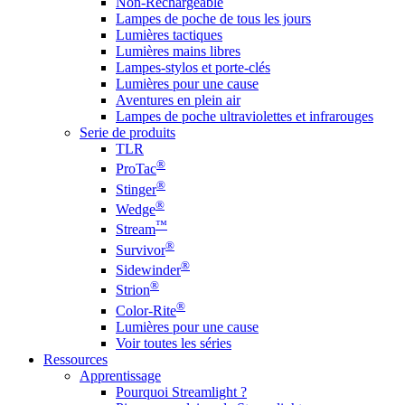
Non-Rechargeable
Lampes de poche de tous les jours
Lumières tactiques
Lumières mains libres
Lampes-stylos et porte-clés
Lumières pour une cause
Aventures en plein air
Lampes de poche ultraviolettes et infrarouges
Serie de produits
TLR
®
ProTac
®
Stinger
®
Wedge
™
Stream
®
Survivor
®
Sidewinder
®
Strion
®
Color-Rite
Lumières pour une cause
Voir toutes les séries
Ressources
Apprentissage
Pourquoi Streamlight ?