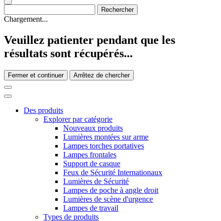
Chargement...
Veuillez patienter pendant que les
résultats sont récupérés...
Fermer et continuer
Arrêtez de chercher
Des produits
Explorer par catégorie
Nouveaux produits
Lumières montées sur arme
Lampes torches portatives
Lampes frontales
Support de casque
Feux de Sécurité Internationaux
Lumières de Sécurité
Lampes de poche à angle droit
Lumières de scène d'urgence
Lampes de travail
Types de produits