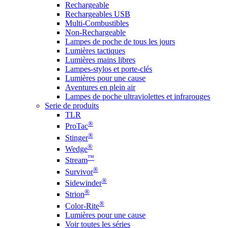
Rechargeable
Rechargeables USB
Multi-Combustibles
Non-Rechargeable
Lampes de poche de tous les jours
Lumières tactiques
Lumières mains libres
Lampes-stylos et porte-clés
Lumières pour une cause
Aventures en plein air
Lampes de poche ultraviolettes et infrarouges
Serie de produits
TLR
®
ProTac
®
Stinger
®
Wedge
™
Stream
®
Survivor
®
Sidewinder
®
Strion
®
Color-Rite
Lumières pour une cause
Voir toutes les séries