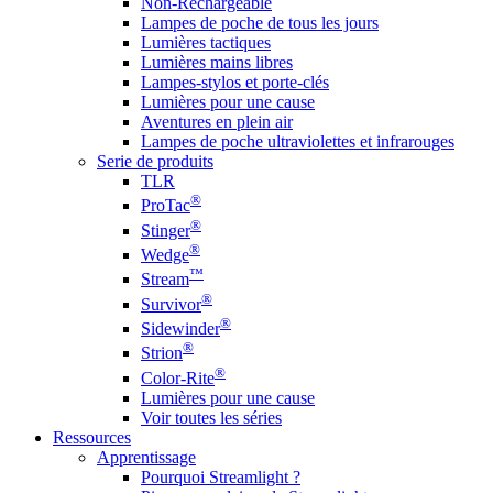
Non-Rechargeable
Lampes de poche de tous les jours
Lumières tactiques
Lumières mains libres
Lampes-stylos et porte-clés
Lumières pour une cause
Aventures en plein air
Lampes de poche ultraviolettes et infrarouges
Serie de produits
TLR
®
ProTac
®
Stinger
®
Wedge
™
Stream
®
Survivor
®
Sidewinder
®
Strion
®
Color-Rite
Lumières pour une cause
Voir toutes les séries
Ressources
Apprentissage
Pourquoi Streamlight ?