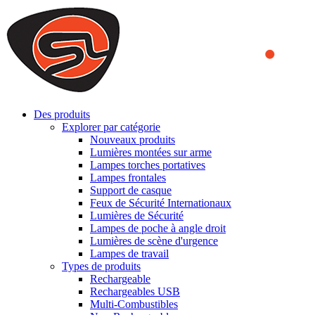
We use cookies to ensure that we provide you the best experience
on our website. By continuing to browse this website, you accept
that cookies are used to help us analyze how the website is used and
to offer you a better experience. To learn more or to find out how
you can disable cookies, you can access our
Privacy Policy
.
ACCEPT AND CLOSE
Des produits
Explorer par catégorie
Nouveaux produits
Lumières montées sur arme
Lampes torches portatives
Lampes frontales
Support de casque
Feux de Sécurité Internationaux
Lumières de Sécurité
Lampes de poche à angle droit
Lumières de scène d'urgence
Lampes de travail
Types de produits
Rechargeable
Rechargeables USB
Multi-Combustibles