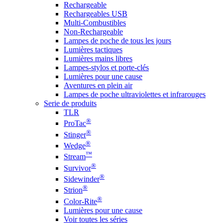
Rechargeable
Rechargeables USB
Multi-Combustibles
Non-Rechargeable
Lampes de poche de tous les jours
Lumières tactiques
Lumières mains libres
Lampes-stylos et porte-clés
Lumières pour une cause
Aventures en plein air
Lampes de poche ultraviolettes et infrarouges
Serie de produits
TLR
®
ProTac
®
Stinger
®
Wedge
™
Stream
®
Survivor
®
Sidewinder
®
Strion
®
Color-Rite
Lumières pour une cause
Voir toutes les séries