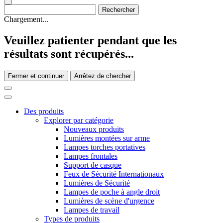
Chargement...
Veuillez patienter pendant que les
résultats sont récupérés...
Fermer et continuer
Arrêtez de chercher
Des produits
Explorer par catégorie
Nouveaux produits
Lumières montées sur arme
Lampes torches portatives
Lampes frontales
Support de casque
Feux de Sécurité Internationaux
Lumières de Sécurité
Lampes de poche à angle droit
Lumières de scène d'urgence
Lampes de travail
Types de produits