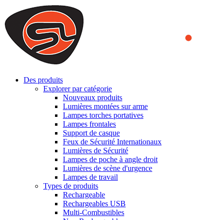
We use cookies to ensure that we provide you the best experience
on our website. By continuing to browse this website, you accept
that cookies are used to help us analyze how the website is used and
to offer you a better experience. To learn more or to find out how
you can disable cookies, you can access our
Privacy Policy
.
ACCEPT AND CLOSE
Des produits
Explorer par catégorie
Nouveaux produits
Lumières montées sur arme
Lampes torches portatives
Lampes frontales
Support de casque
Feux de Sécurité Internationaux
Lumières de Sécurité
Lampes de poche à angle droit
Lumières de scène d'urgence
Lampes de travail
Types de produits
Rechargeable
Rechargeables USB
Multi-Combustibles