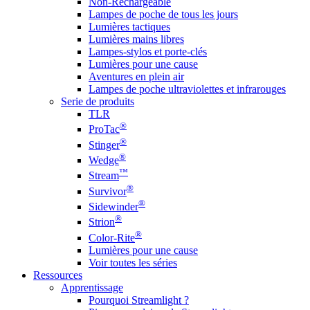
Non-Rechargeable
Lampes de poche de tous les jours
Lumières tactiques
Lumières mains libres
Lampes-stylos et porte-clés
Lumières pour une cause
Aventures en plein air
Lampes de poche ultraviolettes et infrarouges
Serie de produits
TLR
®
ProTac
®
Stinger
®
Wedge
™
Stream
®
Survivor
®
Sidewinder
®
Strion
®
Color-Rite
Lumières pour une cause
Voir toutes les séries
Ressources
Apprentissage
Pourquoi Streamlight ?