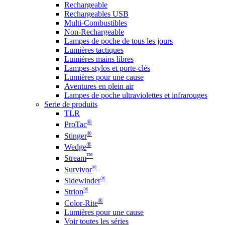
Rechargeable
Rechargeables USB
Multi-Combustibles
Non-Rechargeable
Lampes de poche de tous les jours
Lumières tactiques
Lumières mains libres
Lampes-stylos et porte-clés
Lumières pour une cause
Aventures en plein air
Lampes de poche ultraviolettes et infrarouges
Serie de produits
TLR
®
ProTac
®
Stinger
®
Wedge
™
Stream
®
Survivor
®
Sidewinder
®
Strion
®
Color-Rite
Lumières pour une cause
Voir toutes les séries