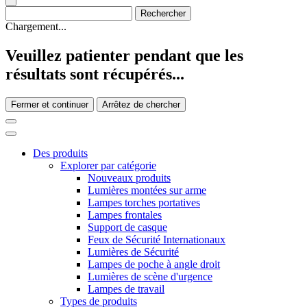
Chargement...
Veuillez patienter pendant que les
résultats sont récupérés...
Fermer et continuer
Arrêtez de chercher
Des produits
Explorer par catégorie
Nouveaux produits
Lumières montées sur arme
Lampes torches portatives
Lampes frontales
Support de casque
Feux de Sécurité Internationaux
Lumières de Sécurité
Lampes de poche à angle droit
Lumières de scène d'urgence
Lampes de travail
Types de produits