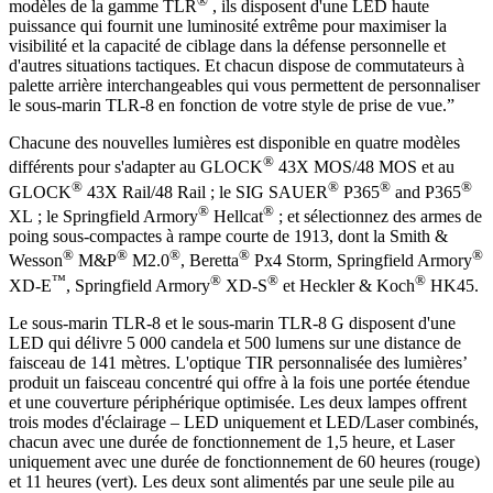
®
modèles de la gamme TLR
, ils disposent d'une LED haute
puissance qui fournit une luminosité extrême pour maximiser la
visibilité et la capacité de ciblage dans la défense personnelle et
d'autres situations tactiques. Et chacun dispose de commutateurs à
palette arrière interchangeables qui vous permettent de personnaliser
le sous-marin TLR-8 en fonction de votre style de prise de vue.”
Chacune des nouvelles lumières est disponible en quatre modèles
®
différents pour s'adapter au GLOCK
43X MOS/48 MOS et au
®
®
®
®
GLOCK
43X Rail/48 Rail ; le SIG SAUER
P365
and P365
®
®
XL ; le Springfield Armory
Hellcat
; et sélectionnez des armes de
poing sous-compactes à rampe courte de 1913, dont la Smith &
®
®
®
®
®
Wesson
M&P
M2.0
, Beretta
Px4 Storm, Springfield Armory
™
®
®
®
XD-E
, Springfield Armory
XD-S
et Heckler & Koch
HK45.
Le sous-marin TLR-8 et le sous-marin TLR-8 G disposent d'une
LED qui délivre 5 000 candela et 500 lumens sur une distance de
faisceau de 141 mètres. L'optique TIR personnalisée des lumières’
produit un faisceau concentré qui offre à la fois une portée étendue
et une couverture périphérique optimisée. Les deux lampes offrent
trois modes d'éclairage – LED uniquement et LED/Laser combinés,
chacun avec une durée de fonctionnement de 1,5 heure, et Laser
uniquement avec une durée de fonctionnement de 60 heures (rouge)
et 11 heures (vert). Les deux sont alimentés par une seule pile au