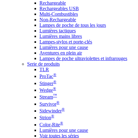
Rechargeable
Rechargeables USB
Multi-Combustibles
Non-Rechargeable
Lampes de poche de tous les jours
Lumières tactiques
Lumières mains libres
Lampes-stylos et porte-clés
Lumières pour une cause
Aventures en plein air
Lampes de poche ultraviolettes et infrarouges
Serie de produits
TLR
®
ProTac
®
Stinger
®
Wedge
™
Stream
®
Survivor
®
Sidewinder
®
Strion
®
Color-Rite
Lumières pour une cause
Voir toutes les séries