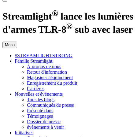
®
Streamlight
lance les lumières
®
d'armes TLR-8
sub avec laser
Menu
#STREAMLIGHTSTRONG
Famille Streamlight.
À propos de nous
Retour d'information
Magasiner l'équipement
Enregistrement du produit
Carrières
Nouvelles et événements
Tous les blogs
Communiqués de presse
Présenté dans
Témoignages
Dossier de presse
évènements à venir
Initiatives