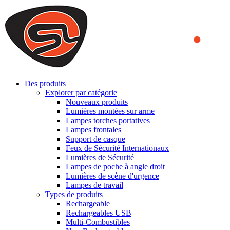
We use cookies to ensure that we provide you the best experience
on our website. By continuing to browse this website, you accept
that cookies are used to help us analyze how the website is used and
to offer you a better experience. To learn more or to find out how
you can disable cookies, you can access our
Privacy Policy
.
ACCEPT AND CLOSE
Des produits
Explorer par catégorie
Nouveaux produits
Lumières montées sur arme
Lampes torches portatives
Lampes frontales
Support de casque
Feux de Sécurité Internationaux
Lumières de Sécurité
Lampes de poche à angle droit
Lumières de scène d'urgence
Lampes de travail
Types de produits
Rechargeable
Rechargeables USB
Multi-Combustibles