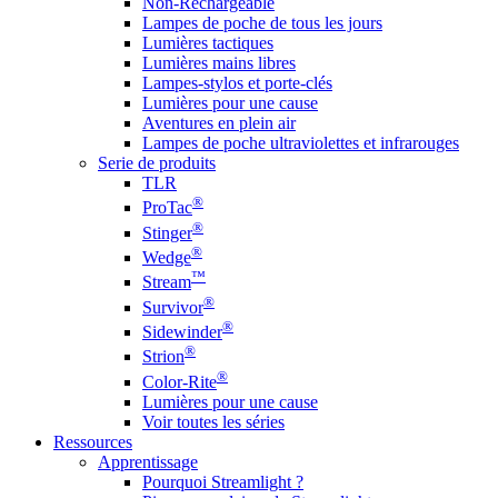
Non-Rechargeable
Lampes de poche de tous les jours
Lumières tactiques
Lumières mains libres
Lampes-stylos et porte-clés
Lumières pour une cause
Aventures en plein air
Lampes de poche ultraviolettes et infrarouges
Serie de produits
TLR
®
ProTac
®
Stinger
®
Wedge
™
Stream
®
Survivor
®
Sidewinder
®
Strion
®
Color-Rite
Lumières pour une cause
Voir toutes les séries
Ressources
Apprentissage
Pourquoi Streamlight ?