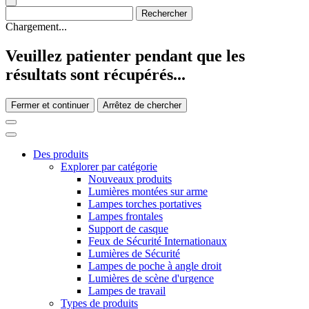
Chargement...
Veuillez patienter pendant que les
résultats sont récupérés...
Fermer et continuer
Arrêtez de chercher
Des produits
Explorer par catégorie
Nouveaux produits
Lumières montées sur arme
Lampes torches portatives
Lampes frontales
Support de casque
Feux de Sécurité Internationaux
Lumières de Sécurité
Lampes de poche à angle droit
Lumières de scène d'urgence
Lampes de travail
Types de produits