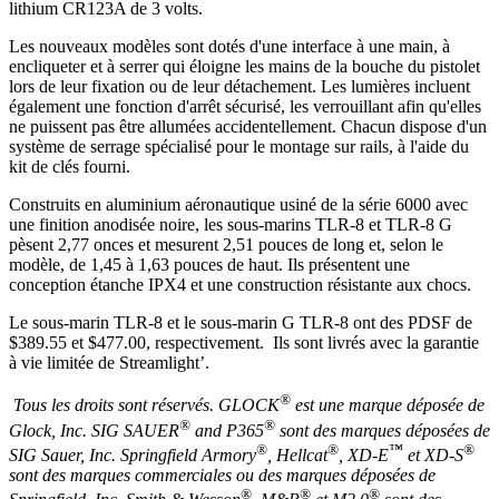
lithium CR123A de 3 volts.
Les nouveaux modèles sont dotés d'une interface à une main, à
encliqueter et à serrer qui éloigne les mains de la bouche du pistolet
lors de leur fixation ou de leur détachement. Les lumières incluent
également une fonction d'arrêt sécurisé, les verrouillant afin qu'elles
ne puissent pas être allumées accidentellement. Chacun dispose d'un
système de serrage spécialisé pour le montage sur rails, à l'aide du
kit de clés fourni.
Construits en aluminium aéronautique usiné de la série 6000 avec
une finition anodisée noire, les sous-marins TLR-8 et TLR-8 G
pèsent 2,77 onces et mesurent 2,51 pouces de long et, selon le
modèle, de 1,45 à 1,63 pouces de haut. Ils présentent une
conception étanche IPX4 et une construction résistante aux chocs.
Le sous-marin TLR-8 et le sous-marin G TLR-8 ont des PDSF de
$389.55 et $477.00, respectivement. Ils sont livrés avec la garantie
à vie limitée de Streamlight’.
®
Tous les droits sont réservés. GLOCK
est une marque déposée de
®
®
Glock, Inc. SIG SAUER
and P365
sont des marques déposées de
®
®
™
®
SIG Sauer, Inc. Springfield Armory
, Hellcat
, XD-E
et XD-S
sont des marques commerciales ou des marques déposées de
®
®
®