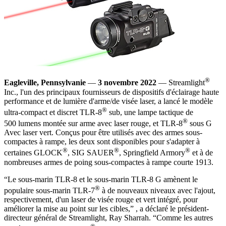
®
Eagleville, Pennsylvanie
—
3 novembre 2022
— Streamlight
Inc., l'un des principaux fournisseurs de dispositifs d'éclairage haute
performance et de lumière d'arme/de visée laser, a lancé le modèle
®
ultra-compact et discret
TLR-8
sub
, une lampe tactique de
®
500 lumens montée sur arme avec laser rouge, et
TLR-8
sous G
Avec laser vert. Conçus pour être utilisés avec des armes sous-
compactes à rampe, les deux sont disponibles pour s'adapter à
®
®
®
certaines GLOCK
, SIG SAUER
, Springfield Armory
et à de
nombreuses armes de poing sous-compactes à rampe courte 1913.
“Le sous-marin TLR-8 et le sous-marin TLR-8 G amènent le
®
populaire sous-marin TLR-7
à de nouveaux niveaux avec l'ajout,
respectivement, d'un laser de visée rouge et vert intégré, pour
améliorer la mise au point sur les cibles,” , a déclaré le président-
directeur général de Streamlight, Ray Sharrah. “Comme les autres