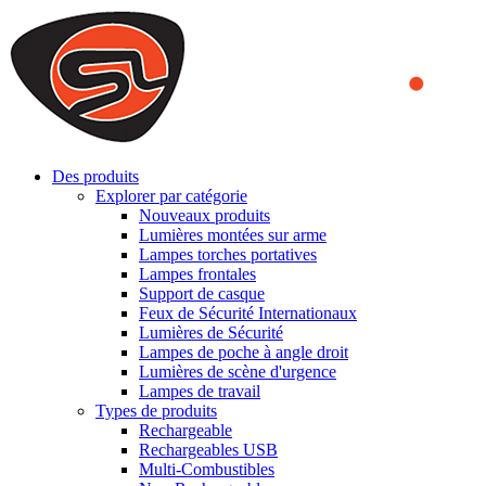
We use cookies to ensure that we provide you the best experience
on our website. By continuing to browse this website, you accept
that cookies are used to help us analyze how the website is used and
to offer you a better experience. To learn more or to find out how
you can disable cookies, you can access our
Privacy Policy
.
ACCEPT AND CLOSE
Des produits
Explorer par catégorie
Nouveaux produits
Lumières montées sur arme
Lampes torches portatives
Lampes frontales
Support de casque
Feux de Sécurité Internationaux
Lumières de Sécurité
Lampes de poche à angle droit
Lumières de scène d'urgence
Lampes de travail
Types de produits
Rechargeable
Rechargeables USB
Multi-Combustibles