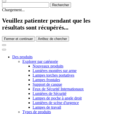
Chargement...
Veuillez patienter pendant que les
résultats sont récupérés...
Fermer et continuer
Arrêtez de chercher
Des produits
Explorer par catégorie
Nouveaux produits
Lumières montées sur arme
Lampes torches portatives
Lampes frontales
Support de casque
Feux de Sécurité Internationaux
Lumières de Sécurité
Lampes de poche à angle droit
Lumières de scène d'urgence
Lampes de travail
Types de produits