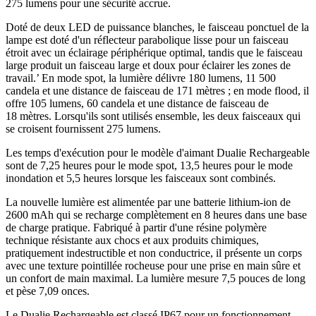
275 lumens pour une sécurité accrue.
Doté de deux LED de puissance blanches, le faisceau ponctuel de la
lampe est doté d'un réflecteur parabolique lisse pour un faisceau
étroit avec un éclairage périphérique optimal, tandis que le faisceau
large produit un faisceau large et doux pour éclairer les zones de
travail.’ En mode spot, la lumière délivre 180 lumens, 11 500
candela et une distance de faisceau de 171 mètres ; en mode flood, il
offre 105 lumens, 60 candela et une distance de faisceau de
18 mètres. Lorsqu'ils sont utilisés ensemble, les deux faisceaux qui
se croisent fournissent 275 lumens.
Les temps d'exécution pour le modèle d'aimant Dualie Rechargeable
sont de 7,25 heures pour le mode spot, 13,5 heures pour le mode
inondation et 5,5 heures lorsque les faisceaux sont combinés.
La nouvelle lumière est alimentée par une batterie lithium-ion de
2600 mAh qui se recharge complètement en 8 heures dans une base
de charge pratique. Fabriqué à partir d'une résine polymère
technique résistante aux chocs et aux produits chimiques,
pratiquement indestructible et non conductrice, il présente un corps
avec une texture pointillée rocheuse pour une prise en main sûre et
un confort de main maximal. La lumière mesure 7,5 pouces de long
et pèse 7,09 onces.
Le Dualie Rechargeable est classé IP67 pour un fonctionnement