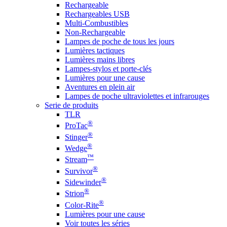
Rechargeable
Rechargeables USB
Multi-Combustibles
Non-Rechargeable
Lampes de poche de tous les jours
Lumières tactiques
Lumières mains libres
Lampes-stylos et porte-clés
Lumières pour une cause
Aventures en plein air
Lampes de poche ultraviolettes et infrarouges
Serie de produits
TLR
®
ProTac
®
Stinger
®
Wedge
™
Stream
®
Survivor
®
Sidewinder
®
Strion
®
Color-Rite
Lumières pour une cause
Voir toutes les séries