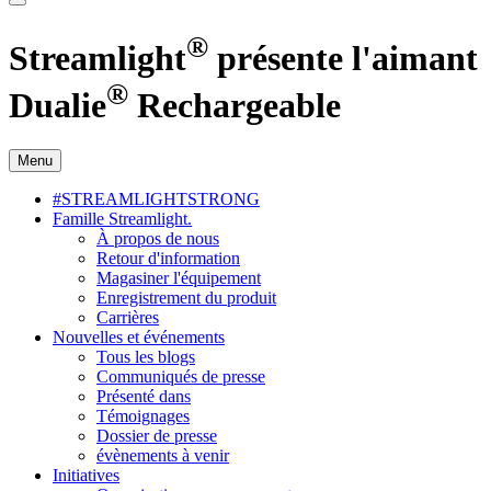
®
Streamlight
présente l'aimant
®
Dualie
Rechargeable
Menu
#STREAMLIGHTSTRONG
Famille Streamlight.
À propos de nous
Retour d'information
Magasiner l'équipement
Enregistrement du produit
Carrières
Nouvelles et événements
Tous les blogs
Communiqués de presse
Présenté dans
Témoignages
Dossier de presse
évènements à venir
Initiatives