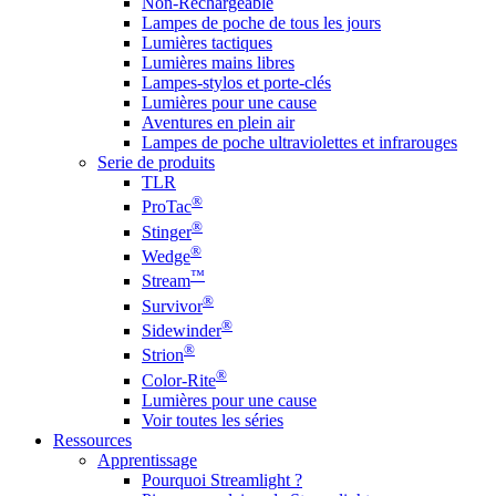
Non-Rechargeable
Lampes de poche de tous les jours
Lumières tactiques
Lumières mains libres
Lampes-stylos et porte-clés
Lumières pour une cause
Aventures en plein air
Lampes de poche ultraviolettes et infrarouges
Serie de produits
TLR
®
ProTac
®
Stinger
®
Wedge
™
Stream
®
Survivor
®
Sidewinder
®
Strion
®
Color-Rite
Lumières pour une cause
Voir toutes les séries
Ressources
Apprentissage
Pourquoi Streamlight ?