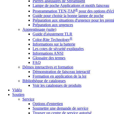
Pierres angulaires de Streamlight
Lampe de poche Applications et motifs faisceau
®
Programmation TEN-TAP
pour des options d'écl
Guide pour choisir la bonne lampe de poche
Préparation aux situations d'urgence pour les premi
Préparation aux urgences
Apprentissage (suite)
Guide d'ajustement TLR
®
Color-Rite Technology
Informations sur la batterie
Les cotes de sécurité expliquées
Informations ANSI
Glossaire des termes
FAQ
Démos interactives et formation
Démonstration de faisceau interactif
Formation en application de la loi
Bibliothèque de catalogues
Voir les catalogues de produits
Vidéo
Soutien
Service
Options d'entretien
Soumettre une demande de service
Trouver un centre de service autorisé