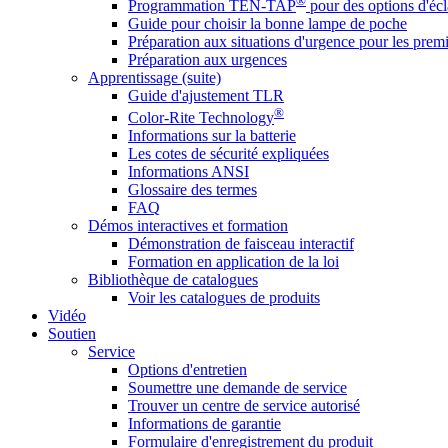
®
Programmation TEN-TAP
pour des options d'écl
Guide pour choisir la bonne lampe de poche
Préparation aux situations d'urgence pour les premi
Préparation aux urgences
Apprentissage (suite)
Guide d'ajustement TLR
®
Color-Rite Technology
Informations sur la batterie
Les cotes de sécurité expliquées
Informations ANSI
Glossaire des termes
FAQ
Démos interactives et formation
Démonstration de faisceau interactif
Formation en application de la loi
Bibliothèque de catalogues
Voir les catalogues de produits
Vidéo
Soutien
Service
Options d'entretien
Soumettre une demande de service
Trouver un centre de service autorisé
Informations de garantie
Formulaire d'enregistrement du produit