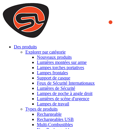
We use cookies to ensure that we provide you the best experience on o
you a better experience. To learn more or to find out how you can di
ACCEPT AND CLOSE
Des produits
Explorer par catégorie
Nouveaux produits
Lumières montées sur arme
Lampes torches portatives
Lampes frontales
Support de casque
Feux de Sécurité Internationaux
Lumières de Sécurité
Lampes de poche à angle droit
Lumières de scène d'urgence
Lampes de travail
Types de produits
Rechargeable
Rechargeables USB
Multi-Combustibles