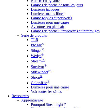
Non-Rechargeable
Lampes de poche de tous les jours
Lumières tactiques
Lumières mains libres
Lampes-stylos et porte-clés
Lumières pour une cause
Aventures en plein air
Lampes de poche ultraviolettes et infrarouges
Serie de produits
TLR
®
ProTac
®
Stinger
®
Wedge
™
Stream
®
Survivor
®
Sidewinder
®
Strion
®
Color-Rite
Lumières pour une cause
Voir toutes les séries
Ressources
Apprentissage
Pourquoi Streamlight ?