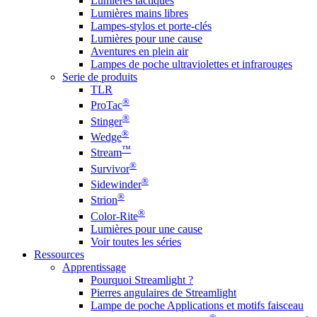
Lumières tactiques
Lumières mains libres
Lampes-stylos et porte-clés
Lumières pour une cause
Aventures en plein air
Lampes de poche ultraviolettes et infrarouges
Serie de produits
TLR
®
ProTac
®
Stinger
®
Wedge
™
Stream
®
Survivor
®
Sidewinder
®
Strion
®
Color-Rite
Lumières pour une cause
Voir toutes les séries
Ressources
Apprentissage
Pourquoi Streamlight ?
Pierres angulaires de Streamlight
Lampe de poche Applications et motifs faisceau