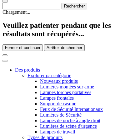
Chargement...
Veuillez patienter pendant que les
résultats sont récupérés...
Fermer et continuer
Arrêtez de chercher
Des produits
Explorer par catégorie
Nouveaux produits
Lumières montées sur arme
Lampes torches portatives
Lampes frontales
Support de casque
Feux de Sécurité Internationaux
Lumières de Sécurité
Lampes de poche à angle droit
Lumières de scène d'urgence
Lampes de travail
Types de produits