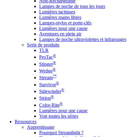
Non-Rechargeable
Lampes de poche de tous les jours
Lumières tactiques
Lumières mains libres
Lampes-stylos et porte-clés
Lumières pour une cause
Aventures en plein air
Lampes de poche ultraviolettes et infrarouges
Serie de produits
TLR
®
ProTac
®
Stinger
®
Wedge
™
Stream
®
Survivor
®
Sidewinder
®
Strion
®
Color-Rite
Lumières pour une cause
Voir toutes les séries
Ressources
Apprentissage
Pourquoi Streamlight ?