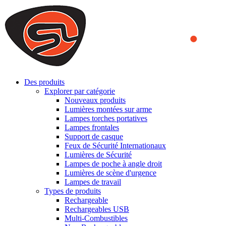
We use cookies to ensure that we provide you the best experience
on our website. By continuing to browse this website, you accept
that cookies are used to help us analyze how the website is used and
to offer you a better experience. To learn more or to find out how
you can disable cookies, you can access our
Privacy Policy
.
ACCEPT AND CLOSE
Des produits
Explorer par catégorie
Nouveaux produits
Lumières montées sur arme
Lampes torches portatives
Lampes frontales
Support de casque
Feux de Sécurité Internationaux
Lumières de Sécurité
Lampes de poche à angle droit
Lumières de scène d'urgence
Lampes de travail
Types de produits
Rechargeable
Rechargeables USB
Multi-Combustibles