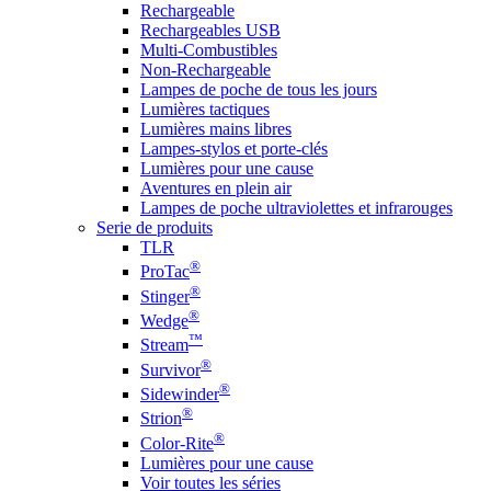
Rechargeable
Rechargeables USB
Multi-Combustibles
Non-Rechargeable
Lampes de poche de tous les jours
Lumières tactiques
Lumières mains libres
Lampes-stylos et porte-clés
Lumières pour une cause
Aventures en plein air
Lampes de poche ultraviolettes et infrarouges
Serie de produits
TLR
®
ProTac
®
Stinger
®
Wedge
™
Stream
®
Survivor
®
Sidewinder
®
Strion
®
Color-Rite
Lumières pour une cause
Voir toutes les séries