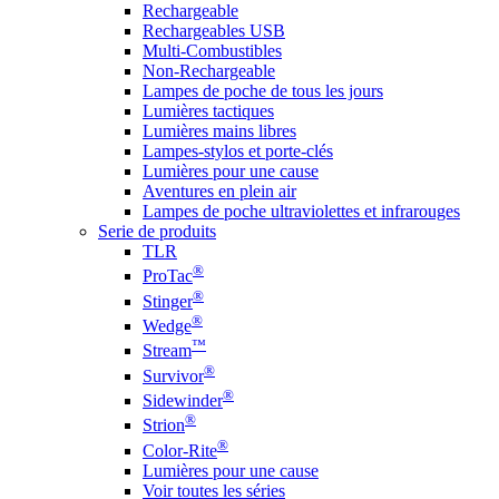
Rechargeable
Rechargeables USB
Multi-Combustibles
Non-Rechargeable
Lampes de poche de tous les jours
Lumières tactiques
Lumières mains libres
Lampes-stylos et porte-clés
Lumières pour une cause
Aventures en plein air
Lampes de poche ultraviolettes et infrarouges
Serie de produits
TLR
®
ProTac
®
Stinger
®
Wedge
™
Stream
®
Survivor
®
Sidewinder
®
Strion
®
Color-Rite
Lumières pour une cause
Voir toutes les séries