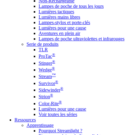
Non-Rechargeable
Lampes de poche de tous les jours
Lumières tactiques
Lumières mains libres
Lampes-stylos et porte-clés
Lumières pour une cause
Aventures en plein air
Lampes de poche ultraviolettes et infrarouges
Serie de produits
TLR
®
ProTac
®
Stinger
®
Wedge
™
Stream
®
Survivor
®
Sidewinder
®
Strion
®
Color-Rite
Lumières pour une cause
Voir toutes les séries
Ressources
Apprentissage
Pourquoi Streamlight ?