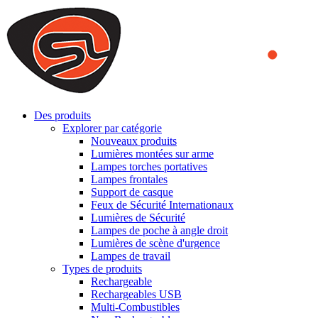
We use cookies to ensure that we provide you the best experience
on our website. By continuing to browse this website, you accept
that cookies are used to help us analyze how the website is used and
to offer you a better experience. To learn more or to find out how
you can disable cookies, you can access our
Privacy Policy
.
ACCEPT AND CLOSE
Des produits
Explorer par catégorie
Nouveaux produits
Lumières montées sur arme
Lampes torches portatives
Lampes frontales
Support de casque
Feux de Sécurité Internationaux
Lumières de Sécurité
Lampes de poche à angle droit
Lumières de scène d'urgence
Lampes de travail
Types de produits
Rechargeable
Rechargeables USB
Multi-Combustibles