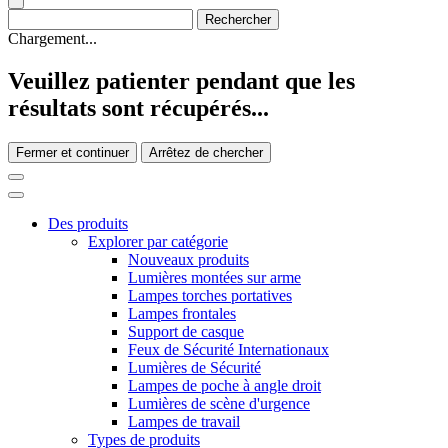
Chargement...
Veuillez patienter pendant que les
résultats sont récupérés...
Fermer et continuer
Arrêtez de chercher
Des produits
Explorer par catégorie
Nouveaux produits
Lumières montées sur arme
Lampes torches portatives
Lampes frontales
Support de casque
Feux de Sécurité Internationaux
Lumières de Sécurité
Lampes de poche à angle droit
Lumières de scène d'urgence
Lampes de travail
Types de produits