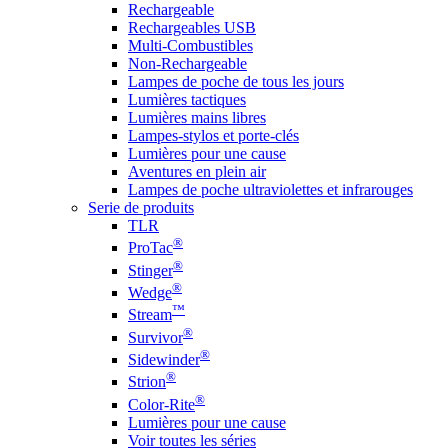
Rechargeable
Rechargeables USB
Multi-Combustibles
Non-Rechargeable
Lampes de poche de tous les jours
Lumières tactiques
Lumières mains libres
Lampes-stylos et porte-clés
Lumières pour une cause
Aventures en plein air
Lampes de poche ultraviolettes et infrarouges
Serie de produits
TLR
®
ProTac
®
Stinger
®
Wedge
™
Stream
®
Survivor
®
Sidewinder
®
Strion
®
Color-Rite
Lumières pour une cause
Voir toutes les séries