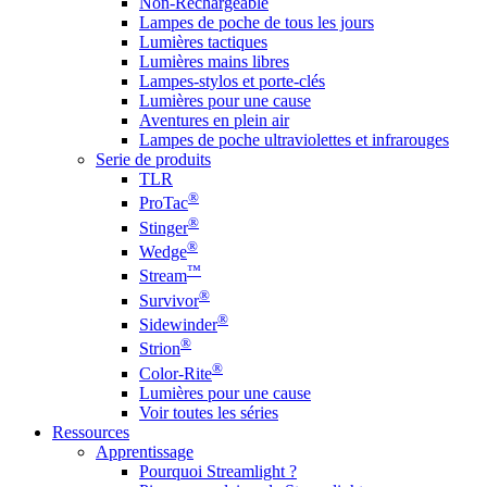
Non-Rechargeable
Lampes de poche de tous les jours
Lumières tactiques
Lumières mains libres
Lampes-stylos et porte-clés
Lumières pour une cause
Aventures en plein air
Lampes de poche ultraviolettes et infrarouges
Serie de produits
TLR
®
ProTac
®
Stinger
®
Wedge
™
Stream
®
Survivor
®
Sidewinder
®
Strion
®
Color-Rite
Lumières pour une cause
Voir toutes les séries
Ressources
Apprentissage
Pourquoi Streamlight ?