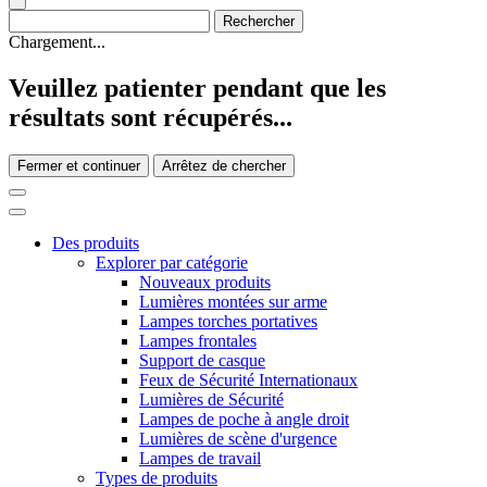
Chargement...
Veuillez patienter pendant que les
résultats sont récupérés...
Fermer et continuer
Arrêtez de chercher
Des produits
Explorer par catégorie
Nouveaux produits
Lumières montées sur arme
Lampes torches portatives
Lampes frontales
Support de casque
Feux de Sécurité Internationaux
Lumières de Sécurité
Lampes de poche à angle droit
Lumières de scène d'urgence
Lampes de travail
Types de produits