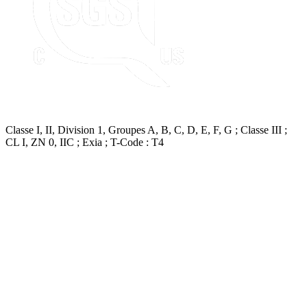
Classe I, II, Division 1, Groupes A, B, C, D, E, F, G ; Classe III ;
CL I, ZN 0, IIC ; Exia ; T-Code : T4