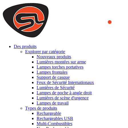
We use cookies to ensure that we provide you the best experience
on our website. By continuing to browse this website, you accept
that cookies are used to help us analyze how the website is used and
to offer you a better experience. To learn more or to find out how
you can disable cookies, you can access our
Privacy Policy
.
ACCEPT AND CLOSE
Des produits
Explorer par catégorie
Nouveaux produits
Lumières montées sur arme
Lampes torches portatives
Lampes frontales
Support de casque
Feux de Sécurité Internationaux
Lumières de Sécurité
Lampes de poche à angle droit
Lumières de scène d'urgence
Lampes de travail
Types de produits
Rechargeable
Rechargeables USB
Multi-Combustibles