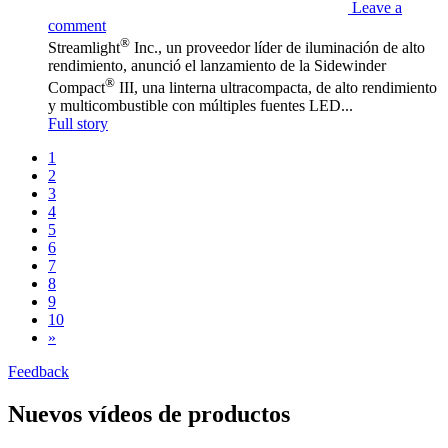
Leave a
comment
®
Streamlight
Inc., un proveedor líder de iluminación de alto
rendimiento, anunció el lanzamiento de la Sidewinder
®
Compact
III, una linterna ultracompacta, de alto rendimiento
y multicombustible con múltiples fuentes LED...
Full story
1
2
3
4
5
6
7
8
9
10
»
Feedback
Nuevos vídeos de productos