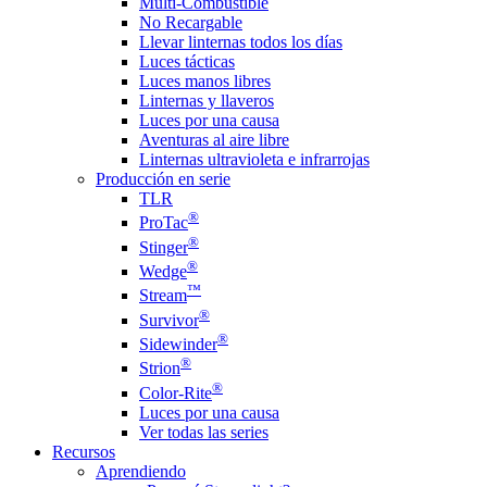
Multi-Combustible
No Recargable
Llevar linternas todos los días
Luces tácticas
Luces manos libres
Linternas y llaveros
Luces por una causa
Aventuras al aire libre
Linternas ultravioleta e infrarrojas
Producción en serie
TLR
®
ProTac
®
Stinger
®
Wedge
™
Stream
®
Survivor
®
Sidewinder
®
Strion
®
Color-Rite
Luces por una causa
Ver todas las series
Recursos
Aprendiendo