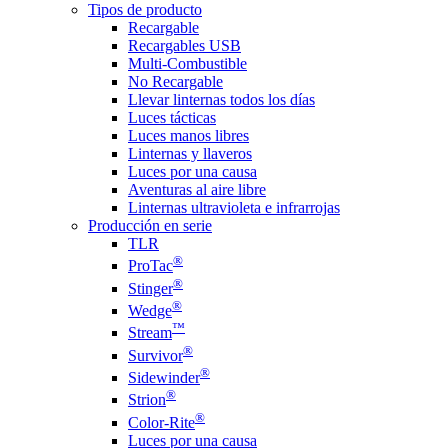
Tipos de producto
Recargable
Recargables USB
Multi-Combustible
No Recargable
Llevar linternas todos los días
Luces tácticas
Luces manos libres
Linternas y llaveros
Luces por una causa
Aventuras al aire libre
Linternas ultravioleta e infrarrojas
Producción en serie
TLR
®
ProTac
®
Stinger
®
Wedge
™
Stream
®
Survivor
®
Sidewinder
®
Strion
®
Color-Rite
Luces por una causa