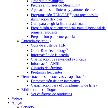
¿Por qué Streamlight?
Piedras angulares de Streamlight
Aplicaciones de linterna y patrones de haz
®
Programación TEN-TAP
para opciones de
iluminación flexibles
Guía para elegir la linterna adecuada
Preparación para emergencias para el personal de
primera respuesta
Preparación para emergencias
Aprendizaje (cont.)
Guía de ajuste de TLR
®
Color-Rite Technology
Información de la batería
Clasificación de seguridad explicada
Información ANSI
Glosario de términos
Preguntas frecuentes
Demostraciones interactivas y capacitación
Demostración de haz interactivo
Capacitación para el cumplimiento de la ley
Biblioteca de catálogos
Ver catálogos de productos
Videos
Apoyo
Servicio