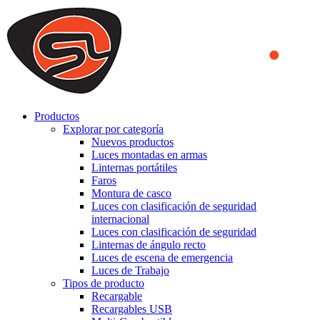
We use cookies to ensure that we provide you the best experience
on our website. By continuing to browse this website, you accept
that cookies are used to help us analyze how the website is used and
to offer you a better experience. To learn more or to find out how
you can disable cookies, you can access our
Privacy Policy
.
ACCEPT AND CLOSE
Productos
Explorar por categoría
Nuevos productos
Luces montadas en armas
Linternas portátiles
Faros
Montura de casco
Luces con clasificación de seguridad
internacional
Luces con clasificación de seguridad
Linternas de ángulo recto
Luces de escena de emergencia
Luces de Trabajo
Tipos de producto
Recargable
Recargables USB