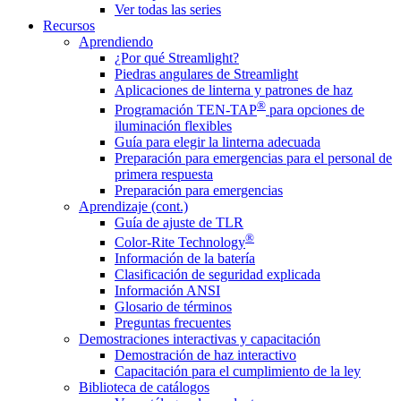
Ver todas las series
Recursos
Aprendiendo
¿Por qué Streamlight?
Piedras angulares de Streamlight
Aplicaciones de linterna y patrones de haz
®
Programación TEN-TAP
para opciones de
iluminación flexibles
Guía para elegir la linterna adecuada
Preparación para emergencias para el personal de
primera respuesta
Preparación para emergencias
Aprendizaje (cont.)
Guía de ajuste de TLR
®
Color-Rite Technology
Información de la batería
Clasificación de seguridad explicada
Información ANSI
Glosario de términos
Preguntas frecuentes
Demostraciones interactivas y capacitación
Demostración de haz interactivo
Capacitación para el cumplimiento de la ley
Biblioteca de catálogos