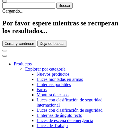
Cargando...
Por favor espere mientras se recuperan
los resultados...
Cerrar y continuar
Deja de buscar
Productos
Explorar por categoría
Nuevos productos
Luces montadas en armas
Linternas portátiles
Faros
Montura de casco
Luces con clasificación de seguridad
internacional
Luces con clasificación de seguridad
Linternas de ángulo recto
Luces de escena de emergencia
Luces de Trabajo