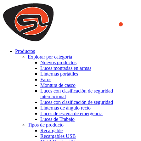
We use cookies to ensure that we provide you the best experience
on our website. By continuing to browse this website, you accept
that cookies are used to help us analyze how the website is used and
to offer you a better experience. To learn more or to find out how
you can disable cookies, you can access our
Privacy Policy
.
ACCEPT AND CLOSE
Productos
Explorar por categoría
Nuevos productos
Luces montadas en armas
Linternas portátiles
Faros
Montura de casco
Luces con clasificación de seguridad
internacional
Luces con clasificación de seguridad
Linternas de ángulo recto
Luces de escena de emergencia
Luces de Trabajo
Tipos de producto
Recargable
Recargables USB