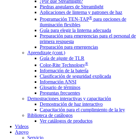
¿Por qué Streamlight?
Piedras angulares de Streamlight
Aplicaciones de linterna y patrones de haz
®
Programación TEN-TAP
para opciones de
iluminación flexibles
Guía para elegir la linterna adecuada
Preparación para emergencias para el personal de
primera respuesta
Preparación para emergencias
Aprendizaje (cont.)
Guía de ajuste de TLR
®
Color-Rite Technology
Información de la batería
Clasificación de seguridad explicada
Información ANSI
Glosario de términos
Preguntas frecuentes
Demostraciones interactivas y capacitación
Demostración de haz interactivo
Capacitación para el cumplimiento de la ley
Biblioteca de catálogos
Ver catálogos de productos
Videos
Apoyo
Servicio