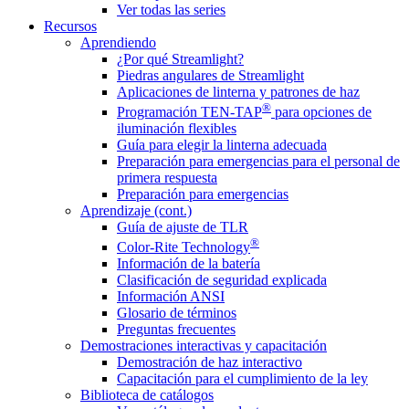
Ver todas las series
Recursos
Aprendiendo
¿Por qué Streamlight?
Piedras angulares de Streamlight
Aplicaciones de linterna y patrones de haz
®
Programación TEN-TAP
para opciones de
iluminación flexibles
Guía para elegir la linterna adecuada
Preparación para emergencias para el personal de
primera respuesta
Preparación para emergencias
Aprendizaje (cont.)
Guía de ajuste de TLR
®
Color-Rite Technology
Información de la batería
Clasificación de seguridad explicada
Información ANSI
Glosario de términos
Preguntas frecuentes
Demostraciones interactivas y capacitación
Demostración de haz interactivo
Capacitación para el cumplimiento de la ley
Biblioteca de catálogos