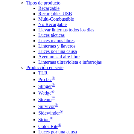
Tipos de producto
Recargable
Recargables USB
Multi-Combustible
No Recargable
Llevar linternas todos los días
Luces tácticas
Luces manos libres
Linternas y llaveros
Luces por una causa
Aventuras al aire libre
Linternas ultravioleta e infrarrojas
Producción en serie
TLR
®
ProTac
®
Stinger
®
Wedge
™
Stream
®
Survivor
®
Sidewinder
®
Strion
®
Color-Rite
Luces por una causa