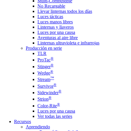
Multi-Combustible
No Recargable
Llevar linternas todos los días
Luces tácticas
Luces manos libres
Linternas y llaveros
Luces por una causa
Aventuras al aire libre
Linternas ultravioleta e infrarrojas
Producción en serie
TLR
®
ProTac
®
Stinger
®
Wedge
™
Stream
®
Survivor
®
Sidewinder
®
Strion
®
Color-Rite
Luces por una causa
Ver todas las series
Recursos
Aprendiendo