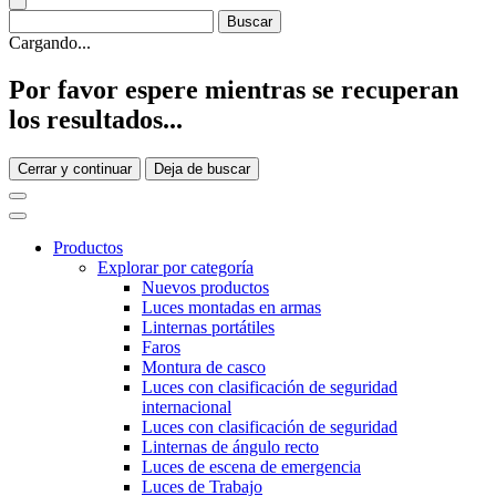
Cargando...
Por favor espere mientras se recuperan
los resultados...
Cerrar y continuar
Deja de buscar
Productos
Explorar por categoría
Nuevos productos
Luces montadas en armas
Linternas portátiles
Faros
Montura de casco
Luces con clasificación de seguridad
internacional
Luces con clasificación de seguridad
Linternas de ángulo recto
Luces de escena de emergencia
Luces de Trabajo