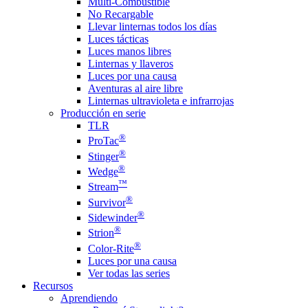
Multi-Combustible
No Recargable
Llevar linternas todos los días
Luces tácticas
Luces manos libres
Linternas y llaveros
Luces por una causa
Aventuras al aire libre
Linternas ultravioleta e infrarrojas
Producción en serie
TLR
®
ProTac
®
Stinger
®
Wedge
™
Stream
®
Survivor
®
Sidewinder
®
Strion
®
Color-Rite
Luces por una causa
Ver todas las series
Recursos
Aprendiendo