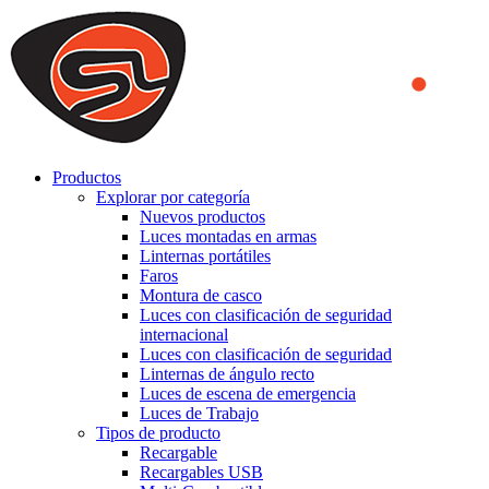
We use cookies to ensure that we provide you the best experience
on our website. By continuing to browse this website, you accept
that cookies are used to help us analyze how the website is used and
to offer you a better experience. To learn more or to find out how
you can disable cookies, you can access our
Privacy Policy
.
ACCEPT AND CLOSE
Productos
Explorar por categoría
Nuevos productos
Luces montadas en armas
Linternas portátiles
Faros
Montura de casco
Luces con clasificación de seguridad
internacional
Luces con clasificación de seguridad
Linternas de ángulo recto
Luces de escena de emergencia
Luces de Trabajo
Tipos de producto
Recargable
Recargables USB