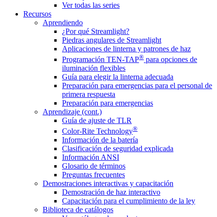
Ver todas las series
Recursos
Aprendiendo
¿Por qué Streamlight?
Piedras angulares de Streamlight
Aplicaciones de linterna y patrones de haz
®
Programación TEN-TAP
para opciones de
iluminación flexibles
Guía para elegir la linterna adecuada
Preparación para emergencias para el personal de
primera respuesta
Preparación para emergencias
Aprendizaje (cont.)
Guía de ajuste de TLR
®
Color-Rite Technology
Información de la batería
Clasificación de seguridad explicada
Información ANSI
Glosario de términos
Preguntas frecuentes
Demostraciones interactivas y capacitación
Demostración de haz interactivo
Capacitación para el cumplimiento de la ley
Biblioteca de catálogos