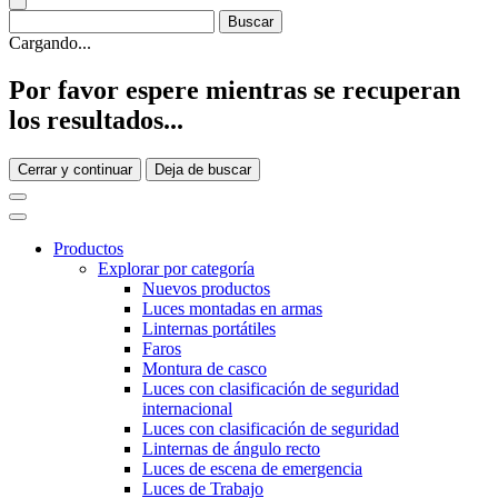
Cargando...
Por favor espere mientras se recuperan
los resultados...
Cerrar y continuar
Deja de buscar
Productos
Explorar por categoría
Nuevos productos
Luces montadas en armas
Linternas portátiles
Faros
Montura de casco
Luces con clasificación de seguridad
internacional
Luces con clasificación de seguridad
Linternas de ángulo recto
Luces de escena de emergencia
Luces de Trabajo