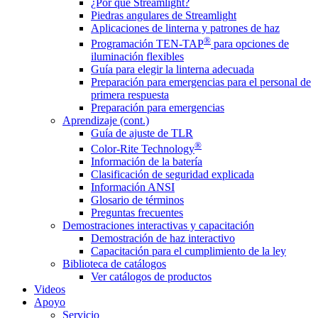
¿Por qué Streamlight?
Piedras angulares de Streamlight
Aplicaciones de linterna y patrones de haz
®
Programación TEN-TAP
para opciones de
iluminación flexibles
Guía para elegir la linterna adecuada
Preparación para emergencias para el personal de
primera respuesta
Preparación para emergencias
Aprendizaje (cont.)
Guía de ajuste de TLR
®
Color-Rite Technology
Información de la batería
Clasificación de seguridad explicada
Información ANSI
Glosario de términos
Preguntas frecuentes
Demostraciones interactivas y capacitación
Demostración de haz interactivo
Capacitación para el cumplimiento de la ley
Biblioteca de catálogos
Ver catálogos de productos
Videos
Apoyo
Servicio