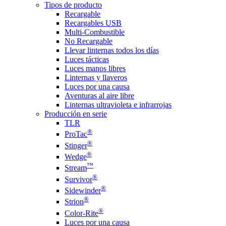
Tipos de producto
Recargable
Recargables USB
Multi-Combustible
No Recargable
Llevar linternas todos los días
Luces tácticas
Luces manos libres
Linternas y llaveros
Luces por una causa
Aventuras al aire libre
Linternas ultravioleta e infrarrojas
Producción en serie
TLR
®
ProTac
®
Stinger
®
Wedge
™
Stream
®
Survivor
®
Sidewinder
®
Strion
®
Color-Rite
Luces por una causa