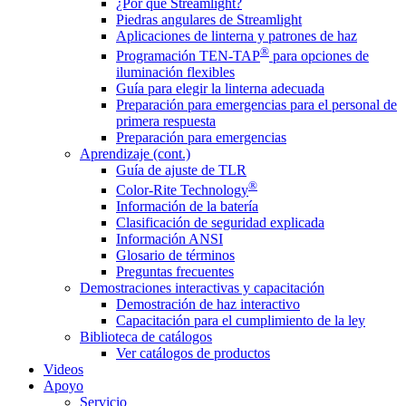
¿Por qué Streamlight?
Piedras angulares de Streamlight
Aplicaciones de linterna y patrones de haz
®
Programación TEN-TAP
para opciones de
iluminación flexibles
Guía para elegir la linterna adecuada
Preparación para emergencias para el personal de
primera respuesta
Preparación para emergencias
Aprendizaje (cont.)
Guía de ajuste de TLR
®
Color-Rite Technology
Información de la batería
Clasificación de seguridad explicada
Información ANSI
Glosario de términos
Preguntas frecuentes
Demostraciones interactivas y capacitación
Demostración de haz interactivo
Capacitación para el cumplimiento de la ley
Biblioteca de catálogos
Ver catálogos de productos
Videos
Apoyo
Servicio