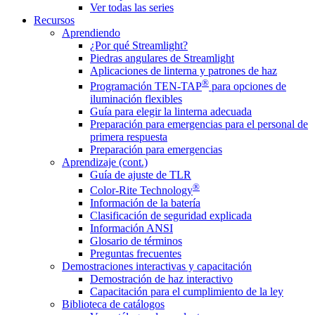
Ver todas las series
Recursos
Aprendiendo
¿Por qué Streamlight?
Piedras angulares de Streamlight
Aplicaciones de linterna y patrones de haz
®
Programación TEN-TAP
para opciones de
iluminación flexibles
Guía para elegir la linterna adecuada
Preparación para emergencias para el personal de
primera respuesta
Preparación para emergencias
Aprendizaje (cont.)
Guía de ajuste de TLR
®
Color-Rite Technology
Información de la batería
Clasificación de seguridad explicada
Información ANSI
Glosario de términos
Preguntas frecuentes
Demostraciones interactivas y capacitación
Demostración de haz interactivo
Capacitación para el cumplimiento de la ley
Biblioteca de catálogos