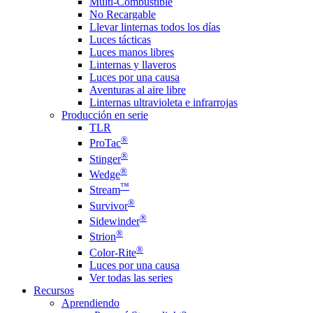
Multi-Combustible
No Recargable
Llevar linternas todos los días
Luces tácticas
Luces manos libres
Linternas y llaveros
Luces por una causa
Aventuras al aire libre
Linternas ultravioleta e infrarrojas
Producción en serie
TLR
®
ProTac
®
Stinger
®
Wedge
™
Stream
®
Survivor
®
Sidewinder
®
Strion
®
Color-Rite
Luces por una causa
Ver todas las series
Recursos
Aprendiendo