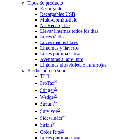
Tipos de producto
Recargable
Recargables USB
Multi-Combustible
No Recargable
Llevar linternas todos los días
Luces tácticas
Luces manos libres
Linternas y llaveros
Luces por una causa
Aventuras al aire libre
Linternas ultravioleta e infrarrojas
Producción en serie
TLR
®
ProTac
®
Stinger
®
Wedge
™
Stream
®
Survivor
®
Sidewinder
®
Strion
®
Color-Rite
Luces por una causa