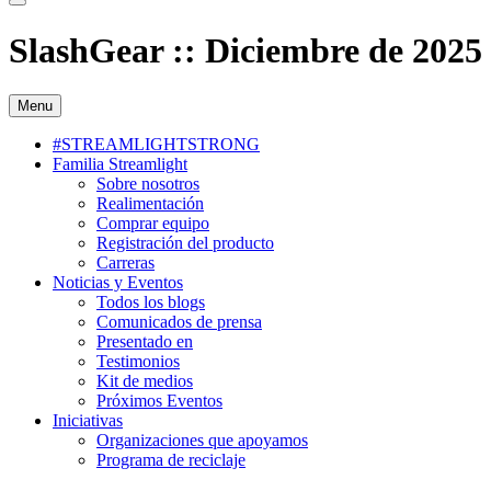
SlashGear :: Diciembre de 2025
Menu
#STREAMLIGHTSTRONG
Familia Streamlight
Sobre nosotros
Realimentación
Comprar equipo
Registración del producto
Carreras
Noticias y Eventos
Todos los blogs
Comunicados de prensa
Presentado en
Testimonios
Kit de medios
Próximos Eventos
Iniciativas
Organizaciones que apoyamos
Programa de reciclaje