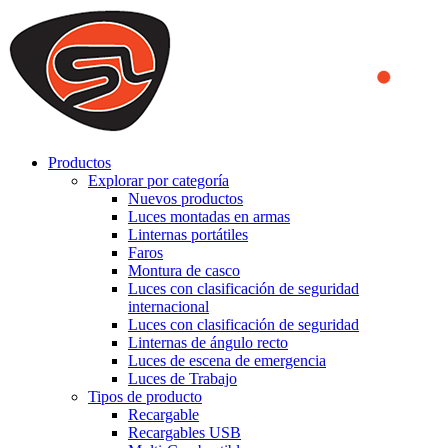
We use cookies to ensure that we provide you the best experience
on our website. By continuing to browse this website, you accept
that cookies are used to help us analyze how the website is used and
to offer you a better experience. To learn more or to find out how
you can disable cookies, you can access our
Privacy Policy
.
ACCEPT AND CLOSE
Productos
Explorar por categoría
Nuevos productos
Luces montadas en armas
Linternas portátiles
Faros
Montura de casco
Luces con clasificación de seguridad
internacional
Luces con clasificación de seguridad
Linternas de ángulo recto
Luces de escena de emergencia
Luces de Trabajo
Tipos de producto
Recargable
Recargables USB