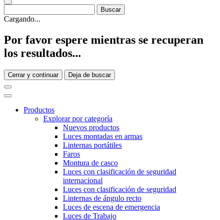
Cargando...
Por favor espere mientras se recuperan
los resultados...
Cerrar y continuar
Deja de buscar
Productos
Explorar por categoría
Nuevos productos
Luces montadas en armas
Linternas portátiles
Faros
Montura de casco
Luces con clasificación de seguridad
internacional
Luces con clasificación de seguridad
Linternas de ángulo recto
Luces de escena de emergencia
Luces de Trabajo