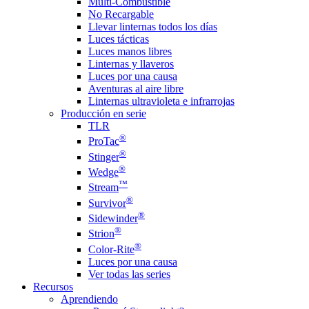
Multi-Combustible
No Recargable
Llevar linternas todos los días
Luces tácticas
Luces manos libres
Linternas y llaveros
Luces por una causa
Aventuras al aire libre
Linternas ultravioleta e infrarrojas
Producción en serie
TLR
®
ProTac
®
Stinger
®
Wedge
™
Stream
®
Survivor
®
Sidewinder
®
Strion
®
Color-Rite
Luces por una causa
Ver todas las series
Recursos
Aprendiendo