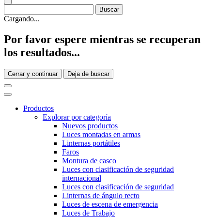
Cargando...
Por favor espere mientras se recuperan
los resultados...
Cerrar y continuar
Deja de buscar
Productos
Explorar por categoría
Nuevos productos
Luces montadas en armas
Linternas portátiles
Faros
Montura de casco
Luces con clasificación de seguridad
internacional
Luces con clasificación de seguridad
Linternas de ángulo recto
Luces de escena de emergencia
Luces de Trabajo