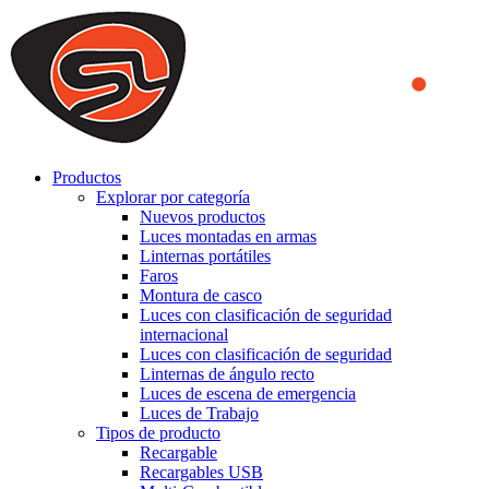
We use cookies to ensure that we provide you the best experience
on our website. By continuing to browse this website, you accept
that cookies are used to help us analyze how the website is used and
to offer you a better experience. To learn more or to find out how
you can disable cookies, you can access our
Privacy Policy
.
ACCEPT AND CLOSE
Productos
Explorar por categoría
Nuevos productos
Luces montadas en armas
Linternas portátiles
Faros
Montura de casco
Luces con clasificación de seguridad
internacional
Luces con clasificación de seguridad
Linternas de ángulo recto
Luces de escena de emergencia
Luces de Trabajo
Tipos de producto
Recargable
Recargables USB