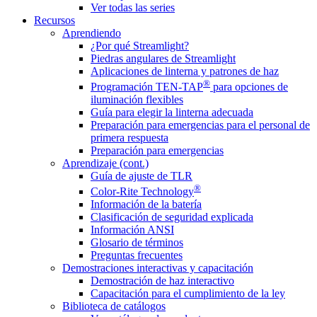
Ver todas las series
Recursos
Aprendiendo
¿Por qué Streamlight?
Piedras angulares de Streamlight
Aplicaciones de linterna y patrones de haz
®
Programación TEN-TAP
para opciones de
iluminación flexibles
Guía para elegir la linterna adecuada
Preparación para emergencias para el personal de
primera respuesta
Preparación para emergencias
Aprendizaje (cont.)
Guía de ajuste de TLR
®
Color-Rite Technology
Información de la batería
Clasificación de seguridad explicada
Información ANSI
Glosario de términos
Preguntas frecuentes
Demostraciones interactivas y capacitación
Demostración de haz interactivo
Capacitación para el cumplimiento de la ley
Biblioteca de catálogos