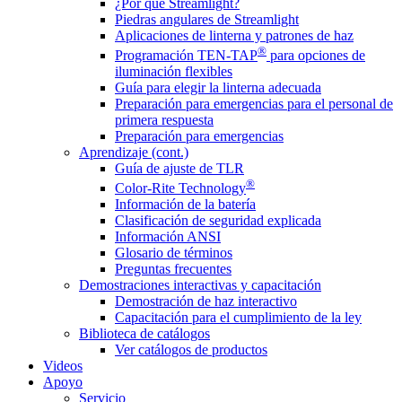
¿Por qué Streamlight?
Piedras angulares de Streamlight
Aplicaciones de linterna y patrones de haz
®
Programación TEN-TAP
para opciones de
iluminación flexibles
Guía para elegir la linterna adecuada
Preparación para emergencias para el personal de
primera respuesta
Preparación para emergencias
Aprendizaje (cont.)
Guía de ajuste de TLR
®
Color-Rite Technology
Información de la batería
Clasificación de seguridad explicada
Información ANSI
Glosario de términos
Preguntas frecuentes
Demostraciones interactivas y capacitación
Demostración de haz interactivo
Capacitación para el cumplimiento de la ley
Biblioteca de catálogos
Ver catálogos de productos
Videos
Apoyo
Servicio