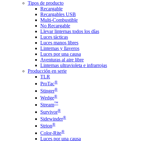
Tipos de producto
Recargable
Recargables USB
Multi-Combustible
No Recargable
Llevar linternas todos los días
Luces tácticas
Luces manos libres
Linternas y llaveros
Luces por una causa
Aventuras al aire libre
Linternas ultravioleta e infrarrojas
Producción en serie
TLR
®
ProTac
®
Stinger
®
Wedge
™
Stream
®
Survivor
®
Sidewinder
®
Strion
®
Color-Rite
Luces por una causa