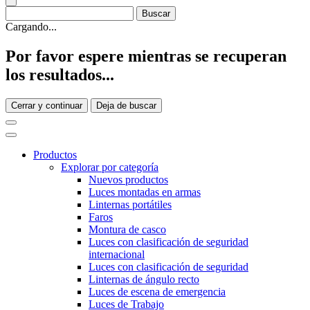
Cargando...
Por favor espere mientras se recuperan
los resultados...
Cerrar y continuar
Deja de buscar
Productos
Explorar por categoría
Nuevos productos
Luces montadas en armas
Linternas portátiles
Faros
Montura de casco
Luces con clasificación de seguridad
internacional
Luces con clasificación de seguridad
Linternas de ángulo recto
Luces de escena de emergencia
Luces de Trabajo