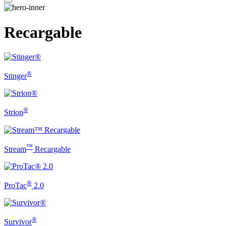
Recargable
®
Stinger
®
Strion
™
Stream
Recargable
®
ProTac
2.0
®
Survivor