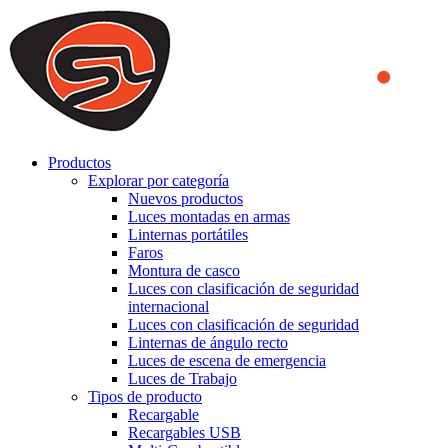
We use cookies to ensure that we provide you the best experience
on our website. By continuing to browse this website, you accept
that cookies are used to help us analyze how the website is used and
to offer you a better experience. To learn more or to find out how
you can disable cookies, you can access our
Privacy Policy
.
ACCEPT AND CLOSE
Productos
Explorar por categoría
Nuevos productos
Luces montadas en armas
Linternas portátiles
Faros
Montura de casco
Luces con clasificación de seguridad
internacional
Luces con clasificación de seguridad
Linternas de ángulo recto
Luces de escena de emergencia
Luces de Trabajo
Tipos de producto
Recargable
Recargables USB