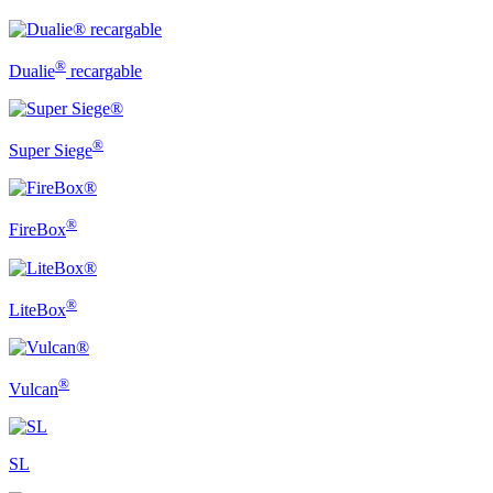
®
Dualie
recargable
®
Super Siege
®
FireBox
®
LiteBox
®
Vulcan
SL