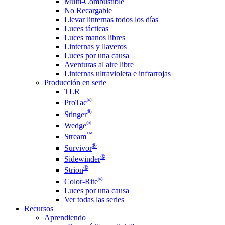
Multi-Combustible
No Recargable
Llevar linternas todos los días
Luces tácticas
Luces manos libres
Linternas y llaveros
Luces por una causa
Aventuras al aire libre
Linternas ultravioleta e infrarrojas
Producción en serie
TLR
®
ProTac
®
Stinger
®
Wedge
™
Stream
®
Survivor
®
Sidewinder
®
Strion
®
Color-Rite
Luces por una causa
Ver todas las series
Recursos
Aprendiendo