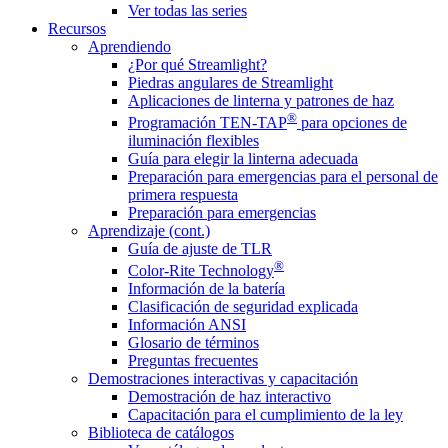
Ver todas las series
Recursos
Aprendiendo
¿Por qué Streamlight?
Piedras angulares de Streamlight
Aplicaciones de linterna y patrones de haz
®
Programación TEN-TAP
para opciones de
iluminación flexibles
Guía para elegir la linterna adecuada
Preparación para emergencias para el personal de
primera respuesta
Preparación para emergencias
Aprendizaje (cont.)
Guía de ajuste de TLR
®
Color-Rite Technology
Información de la batería
Clasificación de seguridad explicada
Información ANSI
Glosario de términos
Preguntas frecuentes
Demostraciones interactivas y capacitación
Demostración de haz interactivo
Capacitación para el cumplimiento de la ley
Biblioteca de catálogos