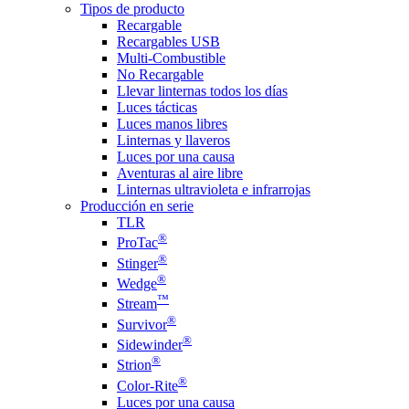
Tipos de producto
Recargable
Recargables USB
Multi-Combustible
No Recargable
Llevar linternas todos los días
Luces tácticas
Luces manos libres
Linternas y llaveros
Luces por una causa
Aventuras al aire libre
Linternas ultravioleta e infrarrojas
Producción en serie
TLR
®
ProTac
®
Stinger
®
Wedge
™
Stream
®
Survivor
®
Sidewinder
®
Strion
®
Color-Rite
Luces por una causa