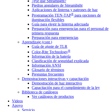
¿Por qué Streamlight?
Piedras angulares de Streamlight
Aplicaciones de linterna y patrones de haz
®
Programación TEN-TAP
para opciones de
iluminación flexibles
Guía para elegir la linterna adecuada
Preparación para emergencias para el personal de
primera respuesta
Preparación para emergencias
Aprendizaje (cont.)
Guía de ajuste de TLR
®
Color-Rite Technology
Información de la batería
Clasificación de seguridad explicada
Información ANSI
Glosario de términos
Preguntas frecuentes
Demostraciones interactivas y capacitación
Demostración de haz interactivo
Capacitación para el cumplimiento de la ley
Biblioteca de catálogos
Ver catálogos de productos
Videos
Apoyo
Servicio