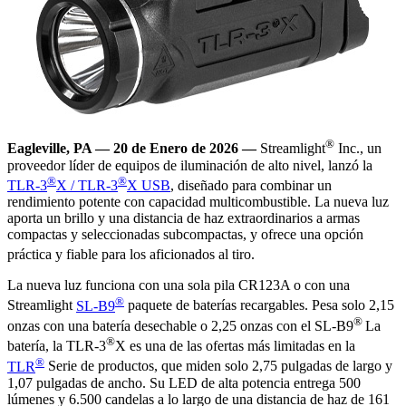
®
Eagleville, PA — 20 de Enero de 2026 —
Streamlight
Inc., un
proveedor líder de equipos de iluminación de alto nivel, lanzó la
®
®
TLR-3
X / TLR-3
X USB
, diseñado para combinar un
rendimiento potente con capacidad multicombustible. La nueva luz
aporta un brillo y una distancia de haz extraordinarios a armas
compactas y seleccionadas subcompactas, y ofrece una opción
práctica y fiable para los aficionados al tiro.
La nueva luz funciona con una sola pila CR123A o con una
®
Streamlight
SL-B9
paquete de baterías recargables. Pesa solo 2,15
®
onzas con una batería desechable o 2,25 onzas con el SL-B9
La
®
batería, la TLR-3
X es una de las ofertas más limitadas en la
®
TLR
Serie de productos, que miden solo 2,75 pulgadas de largo y
1,07 pulgadas de ancho. Su LED de alta potencia entrega 500
lúmenes y 6.500 candelas a lo largo de una distancia de haz de 161