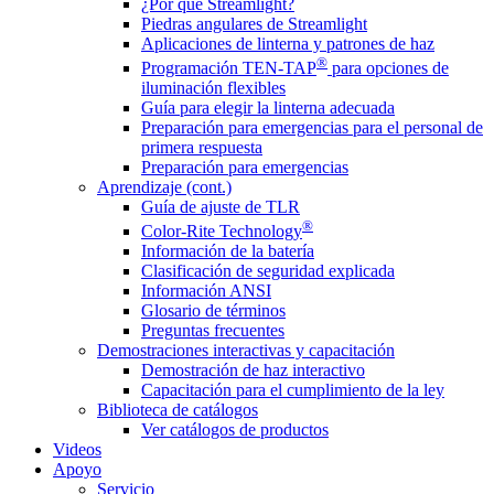
¿Por qué Streamlight?
Piedras angulares de Streamlight
Aplicaciones de linterna y patrones de haz
®
Programación TEN-TAP
para opciones de
iluminación flexibles
Guía para elegir la linterna adecuada
Preparación para emergencias para el personal de
primera respuesta
Preparación para emergencias
Aprendizaje (cont.)
Guía de ajuste de TLR
®
Color-Rite Technology
Información de la batería
Clasificación de seguridad explicada
Información ANSI
Glosario de términos
Preguntas frecuentes
Demostraciones interactivas y capacitación
Demostración de haz interactivo
Capacitación para el cumplimiento de la ley
Biblioteca de catálogos
Ver catálogos de productos
Videos
Apoyo
Servicio