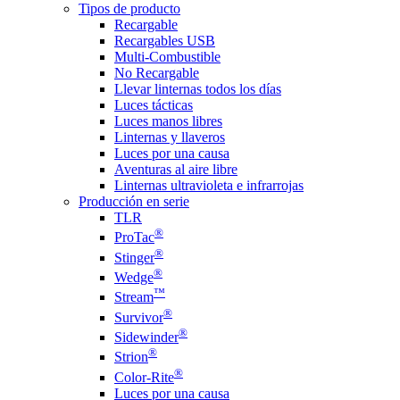
Tipos de producto
Recargable
Recargables USB
Multi-Combustible
No Recargable
Llevar linternas todos los días
Luces tácticas
Luces manos libres
Linternas y llaveros
Luces por una causa
Aventuras al aire libre
Linternas ultravioleta e infrarrojas
Producción en serie
TLR
®
ProTac
®
Stinger
®
Wedge
™
Stream
®
Survivor
®
Sidewinder
®
Strion
®
Color-Rite
Luces por una causa