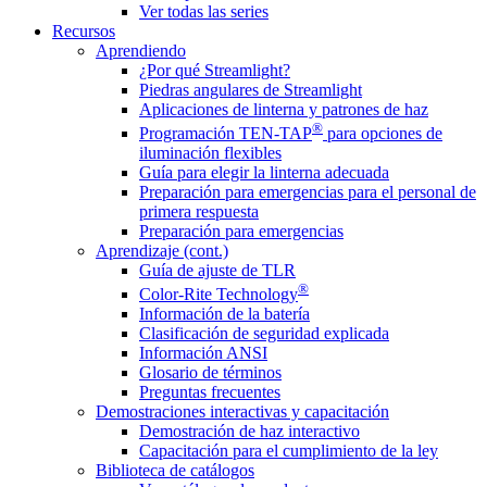
Ver todas las series
Recursos
Aprendiendo
¿Por qué Streamlight?
Piedras angulares de Streamlight
Aplicaciones de linterna y patrones de haz
®
Programación TEN-TAP
para opciones de
iluminación flexibles
Guía para elegir la linterna adecuada
Preparación para emergencias para el personal de
primera respuesta
Preparación para emergencias
Aprendizaje (cont.)
Guía de ajuste de TLR
®
Color-Rite Technology
Información de la batería
Clasificación de seguridad explicada
Información ANSI
Glosario de términos
Preguntas frecuentes
Demostraciones interactivas y capacitación
Demostración de haz interactivo
Capacitación para el cumplimiento de la ley
Biblioteca de catálogos