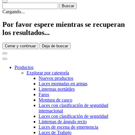
Cargando...
Por favor espere mientras se recuperan
los resultados...
Cerrar y continuar
Deja de buscar
Productos
Explorar por categoría
Nuevos productos
Luces montadas en armas
Linternas portátiles
Faros
Montura de casco
Luces con clasificación de seguridad
internacional
Luces con clasificación de seguridad
Linternas de ángulo recto
Luces de escena de emergencia
Luces de Trabajo