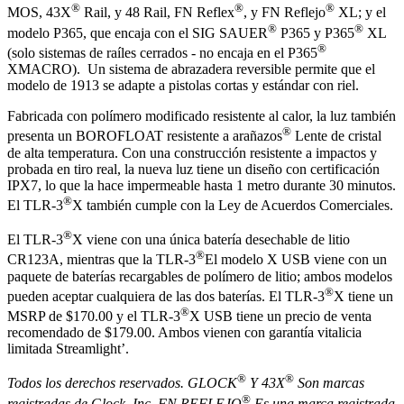
®
®
®
MOS, 43X
Rail, y 48 Rail, FN Reflex
, y FN Reflejo
XL; y el
®
®
modelo P365, que encaja con el SIG SAUER
P365 y P365
XL
®
(solo sistemas de raíles cerrados - no encaja en el P365
XMACRO). Un sistema de abrazadera reversible permite que el
modelo de 1913 se adapte a pistolas cortas y estándar con riel.
Fabricada con polímero modificado resistente al calor, la luz también
®
presenta un BOROFLOAT resistente a arañazos
Lente de cristal
de alta temperatura. Con una construcción resistente a impactos y
probada en tiro real, la nueva luz tiene un diseño con certificación
IPX7, lo que la hace impermeable hasta 1 metro durante 30 minutos.
®
El TLR-3
X también cumple con la Ley de Acuerdos Comerciales.
®
El TLR-3
X viene con una única batería desechable de litio
®
CR123A, mientras que la TLR-3
El modelo X USB viene con un
paquete de baterías recargables de polímero de litio; ambos modelos
®
pueden aceptar cualquiera de las dos baterías. El TLR-3
X tiene un
®
MSRP de $170.00 y el TLR-3
X USB tiene un precio de venta
recomendado de $179.00. Ambos vienen con garantía vitalicia
limitada Streamlight’.
®
®
Todos los derechos reservados. GLOCK
Y 43X
Son marcas
®
registradas de Glock, Inc. FN REFLEJO
Es una marca registrada