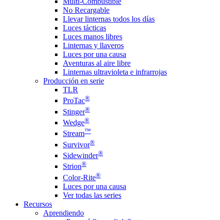
Multi-Combustible
No Recargable
Llevar linternas todos los días
Luces tácticas
Luces manos libres
Linternas y llaveros
Luces por una causa
Aventuras al aire libre
Linternas ultravioleta e infrarrojas
Producción en serie
TLR
®
ProTac
®
Stinger
®
Wedge
™
Stream
®
Survivor
®
Sidewinder
®
Strion
®
Color-Rite
Luces por una causa
Ver todas las series
Recursos
Aprendiendo