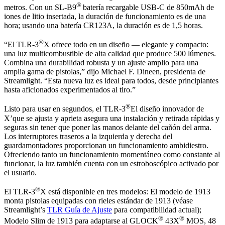
®
metros. Con un SL-B9
b
atería recargable USB-C de 850mAh de
iones de litio insertada, la duración de funcionamiento es de una
hora; usando una batería CR123A, la duración es de 1,5 horas.
®
“El TLR-3
X ofrece todo en un diseño — elegante y compacto:
una luz multicombustible de alta calidad que produce 500 lúmenes.
Combina una durabilidad robusta y un ajuste amplio para una
amplia gama de pistolas,” dijo Michael F. Dineen, presidenta de
Streamlight. “Esta nueva luz es ideal para todos, desde principiantes
hasta aficionados experimentados al tiro.”
®
Listo para usar en segundos, el TLR-3
El diseño innovador de
X’que se ajusta y aprieta asegura una instalación y retirada rápidas y
seguras sin tener que poner las manos delante del cañón del arma.
Los interruptores traseros a la izquierda y derecha del
guardamontadores proporcionan un funcionamiento ambidiestro.
Ofreciendo tanto un funcionamiento momentáneo como constante al
funcionar, la luz también cuenta con un estroboscópico activado por
el usuario.
®
El TLR-3
X está disponible en tres modelos: El modelo de 1913
monta pistolas equipadas con rieles estándar de 1913 (véase
Streamlight’s
TLR Guía de Ajuste
para compatibilidad actual);
®
®
Modelo Slim de 1913 para adaptarse al GLOCK
43X
MOS, 48