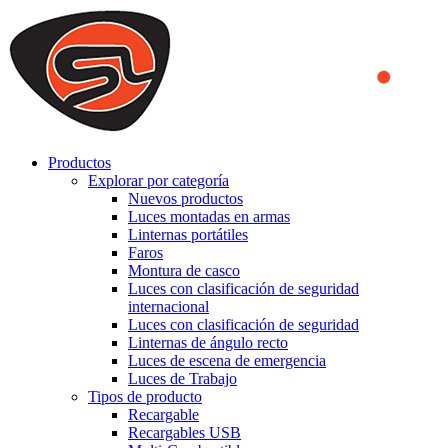
We use cookies to ensure that we provide you the best experience
on our website. By continuing to browse this website, you accept
that cookies are used to help us analyze how the website is used and
to offer you a better experience. To learn more or to find out how
you can disable cookies, you can access our
Privacy Policy
.
ACCEPT AND CLOSE
Productos
Explorar por categoría
Nuevos productos
Luces montadas en armas
Linternas portátiles
Faros
Montura de casco
Luces con clasificación de seguridad
internacional
Luces con clasificación de seguridad
Linternas de ángulo recto
Luces de escena de emergencia
Luces de Trabajo
Tipos de producto
Recargable
Recargables USB