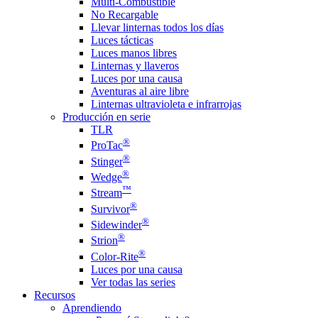
Multi-Combustible
No Recargable
Llevar linternas todos los días
Luces tácticas
Luces manos libres
Linternas y llaveros
Luces por una causa
Aventuras al aire libre
Linternas ultravioleta e infrarrojas
Producción en serie
TLR
®
ProTac
®
Stinger
®
Wedge
™
Stream
®
Survivor
®
Sidewinder
®
Strion
®
Color-Rite
Luces por una causa
Ver todas las series
Recursos
Aprendiendo