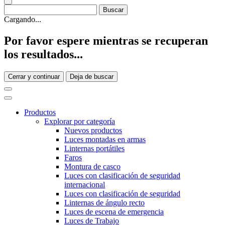
Cargando...
Por favor espere mientras se recuperan
los resultados...
Cerrar y continuar
Deja de buscar
Productos
Explorar por categoría
Nuevos productos
Luces montadas en armas
Linternas portátiles
Faros
Montura de casco
Luces con clasificación de seguridad
internacional
Luces con clasificación de seguridad
Linternas de ángulo recto
Luces de escena de emergencia
Luces de Trabajo