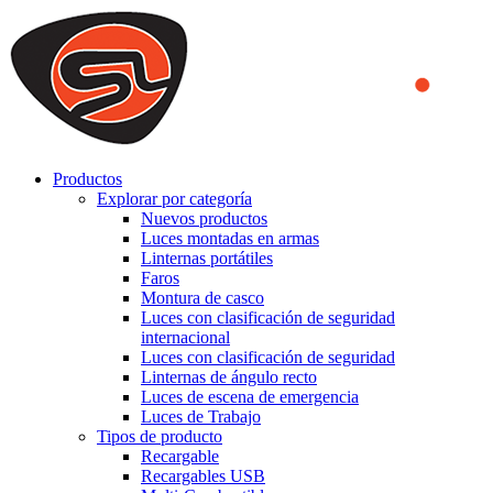
We use cookies to ensure that we provide you the best experience
on our website. By continuing to browse this website, you accept
that cookies are used to help us analyze how the website is used and
to offer you a better experience. To learn more or to find out how
you can disable cookies, you can access our
Privacy Policy
.
ACCEPT AND CLOSE
Productos
Explorar por categoría
Nuevos productos
Luces montadas en armas
Linternas portátiles
Faros
Montura de casco
Luces con clasificación de seguridad
internacional
Luces con clasificación de seguridad
Linternas de ángulo recto
Luces de escena de emergencia
Luces de Trabajo
Tipos de producto
Recargable
Recargables USB