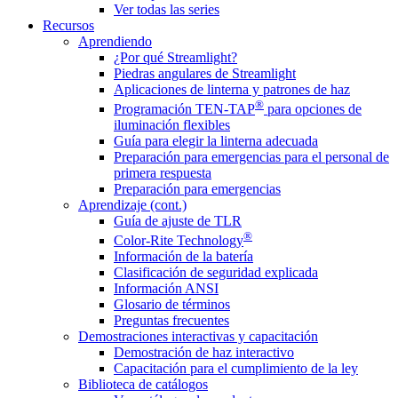
Ver todas las series
Recursos
Aprendiendo
¿Por qué Streamlight?
Piedras angulares de Streamlight
Aplicaciones de linterna y patrones de haz
®
Programación TEN-TAP
para opciones de
iluminación flexibles
Guía para elegir la linterna adecuada
Preparación para emergencias para el personal de
primera respuesta
Preparación para emergencias
Aprendizaje (cont.)
Guía de ajuste de TLR
®
Color-Rite Technology
Información de la batería
Clasificación de seguridad explicada
Información ANSI
Glosario de términos
Preguntas frecuentes
Demostraciones interactivas y capacitación
Demostración de haz interactivo
Capacitación para el cumplimiento de la ley
Biblioteca de catálogos