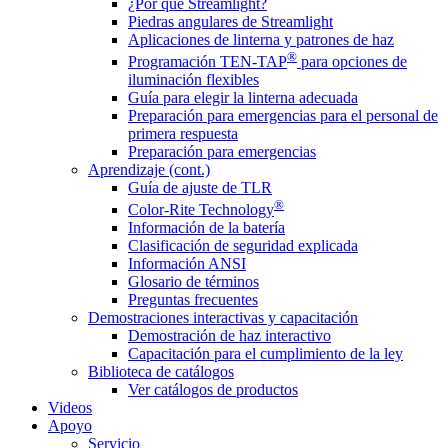
¿Por qué Streamlight?
Piedras angulares de Streamlight
Aplicaciones de linterna y patrones de haz
®
Programación TEN-TAP
para opciones de
iluminación flexibles
Guía para elegir la linterna adecuada
Preparación para emergencias para el personal de
primera respuesta
Preparación para emergencias
Aprendizaje (cont.)
Guía de ajuste de TLR
®
Color-Rite Technology
Información de la batería
Clasificación de seguridad explicada
Información ANSI
Glosario de términos
Preguntas frecuentes
Demostraciones interactivas y capacitación
Demostración de haz interactivo
Capacitación para el cumplimiento de la ley
Biblioteca de catálogos
Ver catálogos de productos
Videos
Apoyo
Servicio