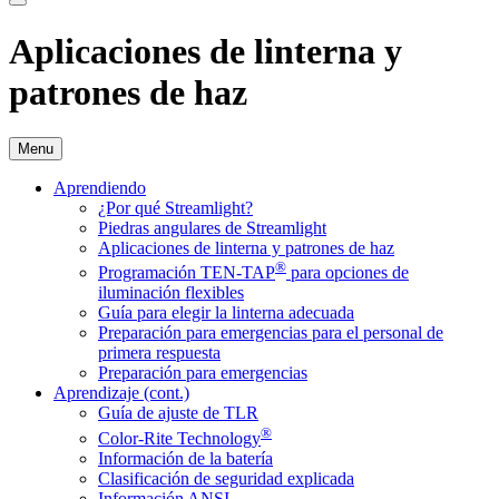
Aplicaciones de linterna y
patrones de haz
Menu
Aprendiendo
¿Por qué Streamlight?
Piedras angulares de Streamlight
Aplicaciones de linterna y patrones de haz
®
Programación TEN-TAP
para opciones de
iluminación flexibles
Guía para elegir la linterna adecuada
Preparación para emergencias para el personal de
primera respuesta
Preparación para emergencias
Aprendizaje (cont.)
Guía de ajuste de TLR
®
Color-Rite Technology
Información de la batería
Clasificación de seguridad explicada
Información ANSI