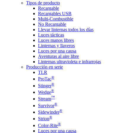
Tipos de producto
Recargable
Recargables USB
Multi-Combustible
No Recargable
Llevar linternas todos los días
Luces tácticas
Luces manos libres
Linternas y llaveros
Luces por una causa
Aventuras al aire libre
Linternas ultravioleta e infrarrojas
Producción en serie
TLR
®
ProTac
®
Stinger
®
Wedge
™
Stream
®
Survivor
®
Sidewinder
®
Strion
®
Color-Rite
Luces por una causa