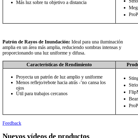
Stri
Más luz sobre tu objetivo a distancia
Meg
ProP
Patrón de Rayos de Inundación:
Ideal para una iluminación
amplia en un área más amplia, reduciendo sombras intensas y
proporcionando una luz uniforme y difusa.
Características de Rendimiento
Produ
Proyecta un patrón de luz amplio y uniforme
Stin
Menos reflejo/rebote hacia atrás -’no cansa los
Stri
ojos
Flip
Útil para trabajos cercanos
Bear
ProP
Feedback
Nuevos vídeos de productos