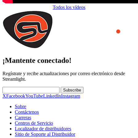
Todos los vídeos
¡Mantente conectado!
Regístrate y recibe actualizaciones por correo electrónico desde
Streamlight.
Subscribe
X
Facebook
YouTube
LinkedIn
Instagram
Sobre
Contáctenos
Carreras
Centros de Servicio
Localizador de distribuidores
Sitio de Soporte al Distribuidor