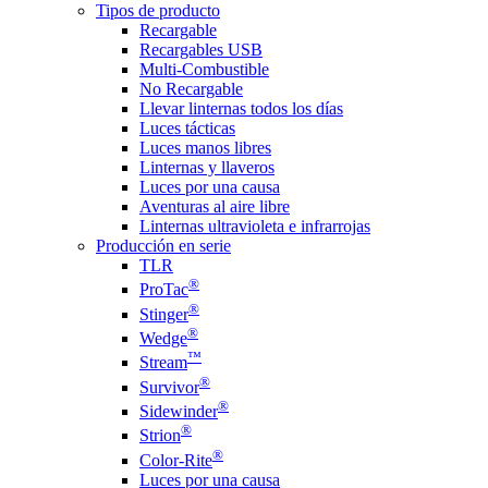
Tipos de producto
Recargable
Recargables USB
Multi-Combustible
No Recargable
Llevar linternas todos los días
Luces tácticas
Luces manos libres
Linternas y llaveros
Luces por una causa
Aventuras al aire libre
Linternas ultravioleta e infrarrojas
Producción en serie
TLR
®
ProTac
®
Stinger
®
Wedge
™
Stream
®
Survivor
®
Sidewinder
®
Strion
®
Color-Rite
Luces por una causa