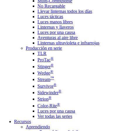
Multi-Combustible
No Recargable
Llevar linternas todos los días
Luces tácticas
Luces manos libres
Linternas y llaveros
Luces por una causa
Aventuras al aire libre
Linternas ultravioleta e infrarrojas
Producción en serie
TLR
®
ProTac
®
Stinger
®
Wedge
™
Stream
®
Survivor
®
Sidewinder
®
Strion
®
Color-Rite
Luces por una causa
Ver todas las series
Recursos
Aprendiendo