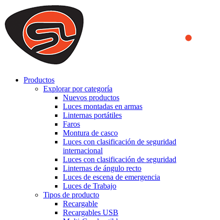
We use cookies to ensure that we provide you the best experience
on our website. By continuing to browse this website, you accept
that cookies are used to help us analyze how the website is used and
to offer you a better experience. To learn more or to find out how
you can disable cookies, you can access our
Privacy Policy
.
ACCEPT AND CLOSE
Productos
Explorar por categoría
Nuevos productos
Luces montadas en armas
Linternas portátiles
Faros
Montura de casco
Luces con clasificación de seguridad
internacional
Luces con clasificación de seguridad
Linternas de ángulo recto
Luces de escena de emergencia
Luces de Trabajo
Tipos de producto
Recargable
Recargables USB