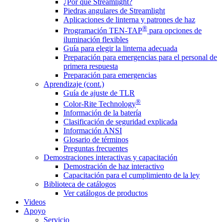
¿Por qué Streamlight?
Piedras angulares de Streamlight
Aplicaciones de linterna y patrones de haz
®
Programación TEN-TAP
para opciones de
iluminación flexibles
Guía para elegir la linterna adecuada
Preparación para emergencias para el personal de
primera respuesta
Preparación para emergencias
Aprendizaje (cont.)
Guía de ajuste de TLR
®
Color-Rite Technology
Información de la batería
Clasificación de seguridad explicada
Información ANSI
Glosario de términos
Preguntas frecuentes
Demostraciones interactivas y capacitación
Demostración de haz interactivo
Capacitación para el cumplimiento de la ley
Biblioteca de catálogos
Ver catálogos de productos
Videos
Apoyo
Servicio