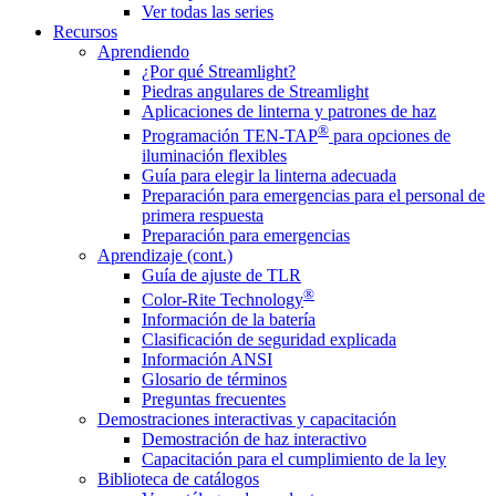
Ver todas las series
Recursos
Aprendiendo
¿Por qué Streamlight?
Piedras angulares de Streamlight
Aplicaciones de linterna y patrones de haz
®
Programación TEN-TAP
para opciones de
iluminación flexibles
Guía para elegir la linterna adecuada
Preparación para emergencias para el personal de
primera respuesta
Preparación para emergencias
Aprendizaje (cont.)
Guía de ajuste de TLR
®
Color-Rite Technology
Información de la batería
Clasificación de seguridad explicada
Información ANSI
Glosario de términos
Preguntas frecuentes
Demostraciones interactivas y capacitación
Demostración de haz interactivo
Capacitación para el cumplimiento de la ley
Biblioteca de catálogos