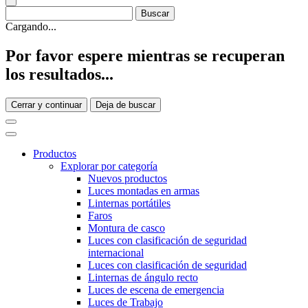
Cargando...
Por favor espere mientras se recuperan
los resultados...
Cerrar y continuar
Deja de buscar
Productos
Explorar por categoría
Nuevos productos
Luces montadas en armas
Linternas portátiles
Faros
Montura de casco
Luces con clasificación de seguridad
internacional
Luces con clasificación de seguridad
Linternas de ángulo recto
Luces de escena de emergencia
Luces de Trabajo