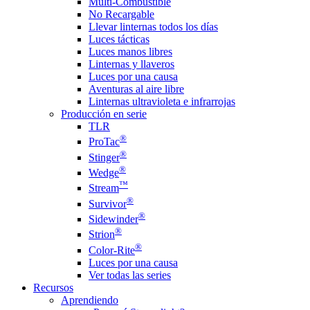
Multi-Combustible
No Recargable
Llevar linternas todos los días
Luces tácticas
Luces manos libres
Linternas y llaveros
Luces por una causa
Aventuras al aire libre
Linternas ultravioleta e infrarrojas
Producción en serie
TLR
®
ProTac
®
Stinger
®
Wedge
™
Stream
®
Survivor
®
Sidewinder
®
Strion
®
Color-Rite
Luces por una causa
Ver todas las series
Recursos
Aprendiendo