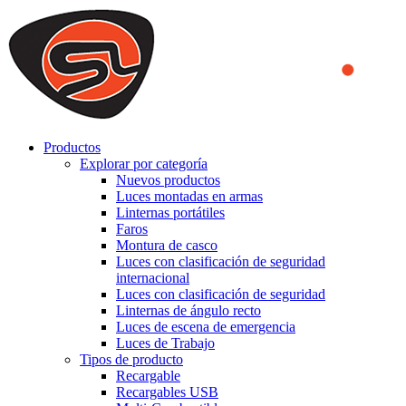
We use cookies to ensure that we provide you the best experience
on our website. By continuing to browse this website, you accept
that cookies are used to help us analyze how the website is used and
to offer you a better experience. To learn more or to find out how
you can disable cookies, you can access our
Privacy Policy
.
ACCEPT AND CLOSE
Productos
Explorar por categoría
Nuevos productos
Luces montadas en armas
Linternas portátiles
Faros
Montura de casco
Luces con clasificación de seguridad
internacional
Luces con clasificación de seguridad
Linternas de ángulo recto
Luces de escena de emergencia
Luces de Trabajo
Tipos de producto
Recargable
Recargables USB