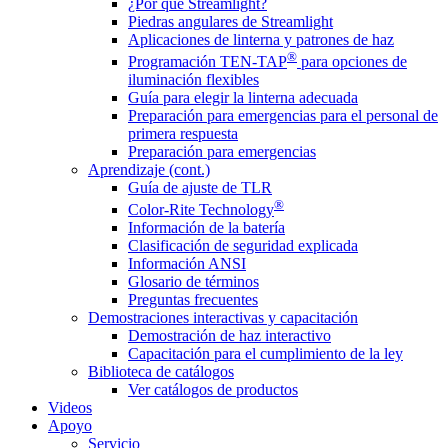
¿Por qué Streamlight?
Piedras angulares de Streamlight
Aplicaciones de linterna y patrones de haz
®
Programación TEN-TAP
para opciones de
iluminación flexibles
Guía para elegir la linterna adecuada
Preparación para emergencias para el personal de
primera respuesta
Preparación para emergencias
Aprendizaje (cont.)
Guía de ajuste de TLR
®
Color-Rite Technology
Información de la batería
Clasificación de seguridad explicada
Información ANSI
Glosario de términos
Preguntas frecuentes
Demostraciones interactivas y capacitación
Demostración de haz interactivo
Capacitación para el cumplimiento de la ley
Biblioteca de catálogos
Ver catálogos de productos
Videos
Apoyo
Servicio