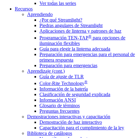
Ver todas las series
Recursos
Aprendiendo
¿Por qué Streamlight?
Piedras angulares de Streamlight
Aplicaciones de linterna y patrones de haz
®
Programación TEN-TAP
para opciones de
iluminación flexibles
Guía para elegir la linterna adecuada
Preparación para emergencias para el personal de
primera respuesta
Preparación para emergencias
Aprendizaje (cont.)
Guía de ajuste de TLR
®
Color-Rite Technology
Información de la batería
Clasificación de seguridad explicada
Información ANSI
Glosario de términos
Preguntas frecuentes
Demostraciones interactivas y capacitación
Demostración de haz interactivo
Capacitación para el cumplimiento de la ley
Biblioteca de catálogos