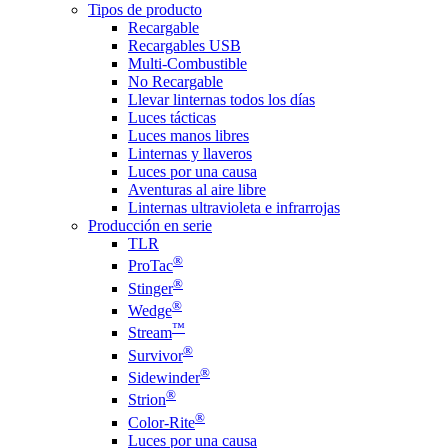
Tipos de producto
Recargable
Recargables USB
Multi-Combustible
No Recargable
Llevar linternas todos los días
Luces tácticas
Luces manos libres
Linternas y llaveros
Luces por una causa
Aventuras al aire libre
Linternas ultravioleta e infrarrojas
Producción en serie
TLR
®
ProTac
®
Stinger
®
Wedge
™
Stream
®
Survivor
®
Sidewinder
®
Strion
®
Color-Rite
Luces por una causa