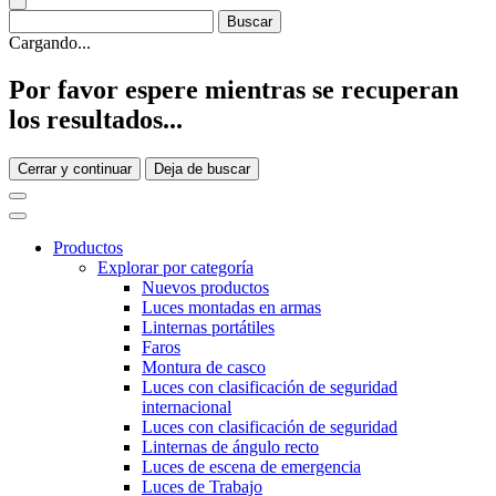
Cargando...
Por favor espere mientras se recuperan
los resultados...
Cerrar y continuar
Deja de buscar
Productos
Explorar por categoría
Nuevos productos
Luces montadas en armas
Linternas portátiles
Faros
Montura de casco
Luces con clasificación de seguridad
internacional
Luces con clasificación de seguridad
Linternas de ángulo recto
Luces de escena de emergencia
Luces de Trabajo