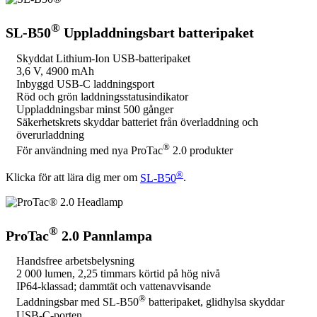
®
SL-B50
Uppladdningsbart batteripaket
Skyddat Lithium-Ion USB-batteripaket
3,6 V, 4900 mAh
Inbyggd USB-C laddningsport
Röd och grön laddningsstatusindikator
Uppladdningsbar minst 500 gånger
Säkerhetskrets skyddar batteriet från överladdning och
överurladdning
®
För användning med nya ProTac
2.0 produkter
®
Klicka för att lära dig mer om
SL-B50
.
®
ProTac
2.0 Pannlampa
Handsfree arbetsbelysning
2 000 lumen, 2,25 timmars körtid på hög nivå
IP64-klassad; dammtät och vattenavvisande
®
Laddningsbar med SL-B50
batteripaket, glidhylsa skyddar
USB-C-porten