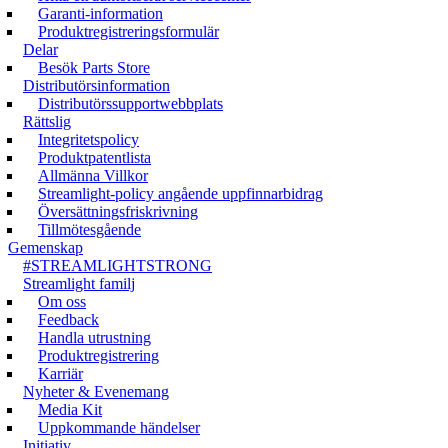
Garanti-information
Produktregistreringsformulär
Delar
Besök Parts Store
Distributörsinformation
Distributörssupportwebbplats
Rättslig
Integritetspolicy
Produktpatentlista
Allmänna Villkor
Streamlight-policy angående uppfinnarbidrag
Översättningsfriskrivning
Tillmötesgående
Gemenskap
#STREAMLIGHTSTRONG
Streamlight familj
Om oss
Feedback
Handla utrustning
Produktregistrering
Karriär
Nyheter & Evenemang
Media Kit
Uppkommande händelser
Initiativ