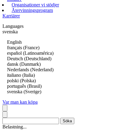
Organisationer vi stödjer
Återvinningsprogram
Karriärer
Languages
svenska
English
français (France)
español (Latinoamérica)
Deutsch (Deutschland)
dansk (Danmark)
Nederlands (Nederland)
italiano (Italia)
polski (Polska)
português (Brasil)
svenska (Sverige)
Var man kan köpa
Belastning...