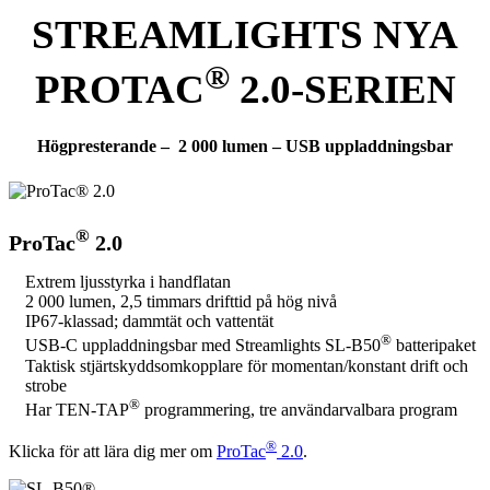
STREAMLIGHTS NYA
®
PROTAC
2.0-SERIEN
Högpresterande –
2 000 lumen
– USB uppladdningsbar
®
ProTac
2.0
Extrem ljusstyrka i handflatan
2 000 lumen, 2,5 timmars drifttid på hög nivå
IP67-klassad; dammtät och vattentät
®
USB-C uppladdningsbar med Streamlights SL-B50
batteripaket
Taktisk stjärtskyddsomkopplare för momentan/konstant drift och
strobe
®
Har TEN-TAP
programmering, tre användarvalbara program
®
Klicka för att lära dig mer om
ProTac
2.0
.