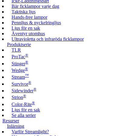
Icke-Laddningsbart
Bär ficklampor varje dag
Taktiska ljus
Hands-free lampor
Pennljus & nyckelringljus
Ljus för en sak
Äventyr utomhus
Ultravioletta och infraröda ficklampor
Produktserie
TLR
®
ProTac
®
Stinger
®
Wedge
™
Stream
®
Survivor
®
Sidewinder
®
Strion
®
Color-Rite
Ljus för en sak
Se alla serier
Resurser
Inlärning
Varför Streamlight?