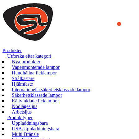
We use cookies to ensure that we provide you the best experience
on our website. By continuing to browse this website, you accept
that cookies are used to help us analyze how the website is used and
to offer you a better experience. To learn more or to find out how
you can disable cookies, you can access our
Privacy Policy
.
ACCEPT AND CLOSE
Produkter
Utforska efter kategori
Nya produkter
Vapenmonterade lampor
Handhållna ficklampor
Strålkastare
Hjälmfäste
Internationella säkerhetsklassade lampor
Säkerhetsklassade lampor
Rättvinklade ficklampor
Nödlägesljus
Arbetsljus
Produkttyper
Uppladdningsbara
USB-Uppladdningsbara
Multi-Bränsle