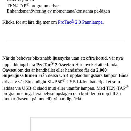
®
TEN-TAP
programmerbar
Enhandsmanövrering av momentana/konstanta på-lägen
®
Klicka för att lära dig mer om
ProTac
2.0 Pannlampa
.
När du behöver blixtsnabb ljusstyrka utan att offra körtid, vår nya
®
uppladdningsbara
ProTac
2.0-serien
Har mycket att erbjuda.
Oavsett om det är handhållet eller handsfree får du
2,000
Superljusa lumen
Från dessa USB-uppladdningsbara lampor. Båda
®
drivs av vår Streamlight SL-B50
USB Li-Ion batteripaket som
®
laddas via USB-C sladd inuti eller utanför lampan. Med TEN-TAP
programmering, flera belysningslägen och körtider på upp till 25
timmar (baserat på modell), vi har dig täckt.