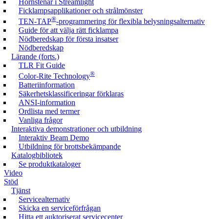
Hörnstenar i Streamlight
Ficklampsapplikationer och strålmönster
®
TEN-TAP
-programmering för flexibla belysningsalternativ
Guide för att välja rätt ficklampa
Nödberedskap för första insatser
Nödberedskap
Lärande (forts.)
TLR Fit Guide
®
Color-Rite Technology
Batteriinformation
Säkerhetsklassificeringar förklaras
ANSI-information
Ordlista med termer
Vanliga frågor
Interaktiva demonstrationer och utbildning
Interaktiv Beam Demo
Utbildning för brottsbekämpande
Katalogbibliotek
Se produktkataloger
Video
Stöd
Tjänst
Servicealternativ
Skicka en serviceförfrågan
Hitta ett auktoriserat servicecenter