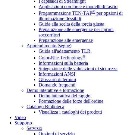
I capisaldi di Streamlight
Applicazioni con torce e modelli di fascio
®
Programmazione TEN-TAP
per opzioni di
illuminazione flessibili
Guida alla scelta della torcia giusta
Preparazione alle emergenze per i primi
soccorritori
Preparazione alle emergenze
Apprendimento (segue)
Guida all'adattamento TLR
®
Color-Rite Technology
Informazioni sulla batteria
Spiegazione delle valutazioni di sicurezza
Informazioni ANSI
Glossario di termini
Domande frequenti
Demo interattive e formazione
Demo interattiva del raggio
Formazione delle forze dell'ordine
Catalogo Biblioteca
Visualizza i cataloghi dei prodotti
Video
Supporto
Servizio
Opzioni di servizio