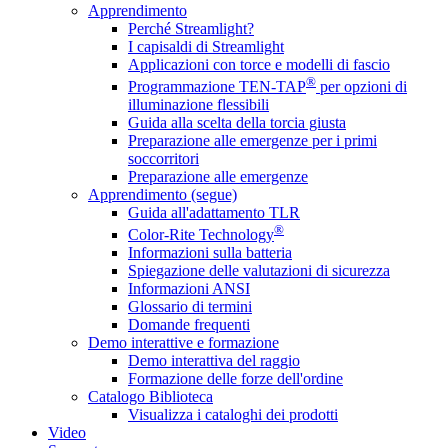
Apprendimento
Perché Streamlight?
I capisaldi di Streamlight
Applicazioni con torce e modelli di fascio
®
Programmazione TEN-TAP
per opzioni di
illuminazione flessibili
Guida alla scelta della torcia giusta
Preparazione alle emergenze per i primi
soccorritori
Preparazione alle emergenze
Apprendimento (segue)
Guida all'adattamento TLR
®
Color-Rite Technology
Informazioni sulla batteria
Spiegazione delle valutazioni di sicurezza
Informazioni ANSI
Glossario di termini
Domande frequenti
Demo interattive e formazione
Demo interattiva del raggio
Formazione delle forze dell'ordine
Catalogo Biblioteca
Visualizza i cataloghi dei prodotti
Video