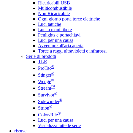
Ricaricabili USB
Multicombustibile
Non Ricaricabile
Ogni giorno porta torce elettriche
Luci tattiche
Luci a mani libere
Penlights e portachiavi
Luci per una causa
Avventure all'aria aperta
Torce a raggi ultravioletti e infrarossi
Serie di prodotti
TLR
®
ProTac
®
Stinger
®
Wedge
™
Stream
®
Survivor
®
Sidewinder
®
Strion
®
Color-Rite
Luci per una causa
Visualizza tutte le serie
risorse