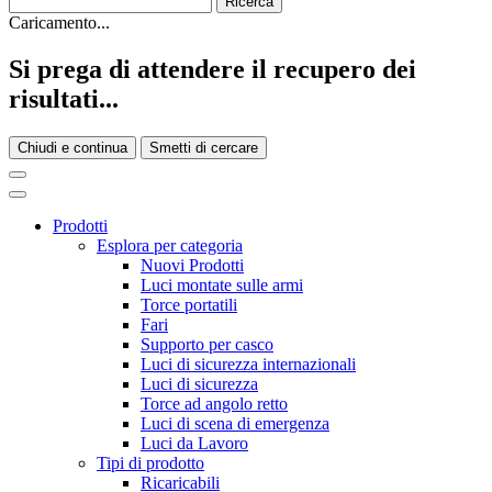
Caricamento...
Si prega di attendere il recupero dei
risultati...
Chiudi e continua
Smetti di cercare
Prodotti
Esplora per categoria
Nuovi Prodotti
Luci montate sulle armi
Torce portatili
Fari
Supporto per casco
Luci di sicurezza internazionali
Luci di sicurezza
Torce ad angolo retto
Luci di scena di emergenza
Luci da Lavoro
Tipi di prodotto
Ricaricabili