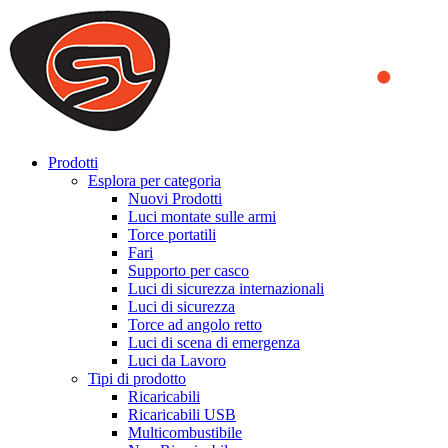
We use cookies to ensure that we provide you the best experience
on our website. By continuing to browse this website, you accept
that cookies are used to help us analyze how the website is used and
to offer you a better experience. To learn more or to find out how
you can disable cookies, you can access our
Privacy Policy
.
ACCEPT AND CLOSE
Prodotti
Esplora per categoria
Nuovi Prodotti
Luci montate sulle armi
Torce portatili
Fari
Supporto per casco
Luci di sicurezza internazionali
Luci di sicurezza
Torce ad angolo retto
Luci di scena di emergenza
Luci da Lavoro
Tipi di prodotto
Ricaricabili
Ricaricabili USB
Multicombustibile