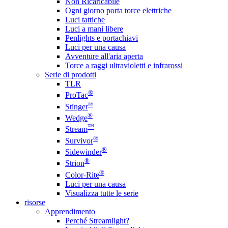
Non Ricaricabile
Ogni giorno porta torce elettriche
Luci tattiche
Luci a mani libere
Penlights e portachiavi
Luci per una causa
Avventure all'aria aperta
Torce a raggi ultravioletti e infrarossi
Serie di prodotti
TLR
®
ProTac
®
Stinger
®
Wedge
™
Stream
®
Survivor
®
Sidewinder
®
Strion
®
Color-Rite
Luci per una causa
Visualizza tutte le serie
risorse
Apprendimento
Perché Streamlight?