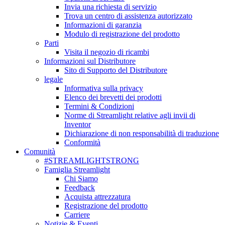
Invia una richiesta di servizio
Trova un centro di assistenza autorizzato
Informazioni di garanzia
Modulo di registrazione del prodotto
Parti
Visita il negozio di ricambi
Informazioni sul Distributore
Sito di Supporto del Distributore
legale
Informativa sulla privacy
Elenco dei brevetti dei prodotti
Termini & Condizioni
Norme di Streamlight relative agli invii di
Inventor
Dichiarazione di non responsabilità di traduzione
Conformità
Comunità
#STREAMLIGHTSTRONG
Famiglia Streamlight
Chi Siamo
Feedback
Acquista attrezzatura
Registrazione del prodotto
Carriere
Notizie & Eventi