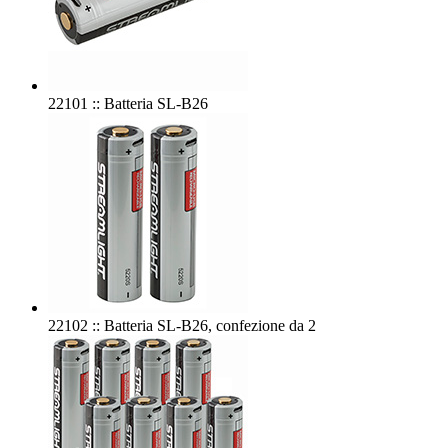
22101 :: Batteria SL-B26
22102 :: Batteria SL-B26, confezione da 2