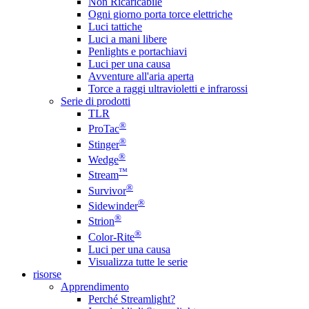
Non Ricaricabile
Ogni giorno porta torce elettriche
Luci tattiche
Luci a mani libere
Penlights e portachiavi
Luci per una causa
Avventure all'aria aperta
Torce a raggi ultravioletti e infrarossi
Serie di prodotti
TLR
®
ProTac
®
Stinger
®
Wedge
™
Stream
®
Survivor
®
Sidewinder
®
Strion
®
Color-Rite
Luci per una causa
Visualizza tutte le serie
risorse
Apprendimento
Perché Streamlight?