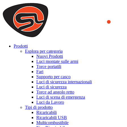
We use cookies to ensure that we provide you the best experience
on our website. By continuing to browse this website, you accept
that cookies are used to help us analyze how the website is used and
to offer you a better experience. To learn more or to find out how
you can disable cookies, you can access our
Privacy Policy
.
ACCEPT AND CLOSE
Prodotti
Esplora per categoria
Nuovi Prodotti
Luci montate sulle armi
Torce portatili
Fari
Supporto per casco
Luci di sicurezza internazionali
Luci di sicurezza
Torce ad angolo retto
Luci di scena di emergenza
Luci da Lavoro
Tipi di prodotto
Ricaricabili
Ricaricabili USB
Multicombustibile