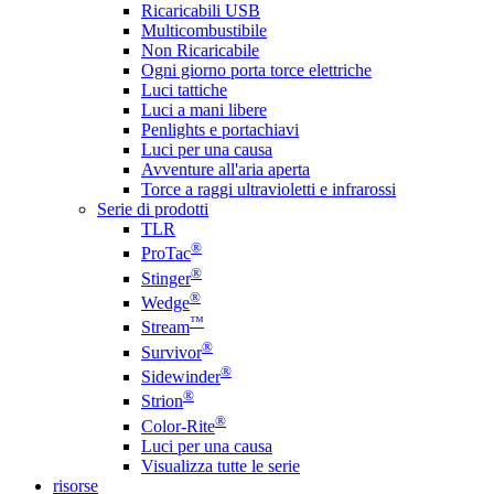
Ricaricabili USB
Multicombustibile
Non Ricaricabile
Ogni giorno porta torce elettriche
Luci tattiche
Luci a mani libere
Penlights e portachiavi
Luci per una causa
Avventure all'aria aperta
Torce a raggi ultravioletti e infrarossi
Serie di prodotti
TLR
®
ProTac
®
Stinger
®
Wedge
™
Stream
®
Survivor
®
Sidewinder
®
Strion
®
Color-Rite
Luci per una causa
Visualizza tutte le serie
risorse