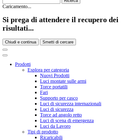
Caricamento...
Si prega di attendere il recupero dei
risultati...
Chiudi e continua
Smetti di cercare
Prodotti
Esplora per categoria
Nuovi Prodotti
Luci montate sulle armi
Torce portatili
Fari
Supporto per casco
Luci di sicurezza internazionali
Luci di sicurezza
Torce ad angolo retto
Luci di scena di emergenza
Luci da Lavoro
Tipi di prodotto
Ricaricabili