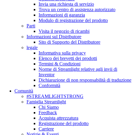
Invia una richiesta di servizio
Trova un centro di assistenza autorizzato
Informazioni di garanzia
Modulo di registrazione del prodotto
Parti
Visita il negozio di ricambi
Informazioni sul Distributore
Sito di Supporto del Distributore
legale
Informativa sulla privacy
Elenco dei brevetti dei prodotti
Termini & Condizioni
Norme di Streamlight relative agli invii di
Inventor
Dichiarazione di non responsabilità di traduzione
Conformità
Comunità
#STREAMLIGHTSTRONG
Famiglia Streamlight
Chi Siamo
Feedback
Acquista attrezzatura
Registrazione del prodotto
Carriere
Notizie & Eventi