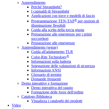
Apprendimento
Perché Streamlight?
I capisaldi di Streamlight
Applicazioni con torce e modelli di fascio
®
Programmazione TEN-TAP
per opzioni di
illuminazione flessibili
Guida alla scelta della torcia giusta
Preparazione alle emergenze per i primi
soccorritori
Preparazione alle emergenze
Apprendimento (segue)
Guida all'adattamento TLR
®
Color-Rite Technology
Informazioni sulla batteria
Spiegazione delle valutazioni di sicurezza
Informazioni ANSI
Glossario di termini
Domande frequenti
Demo interattive e formazione
Demo interattiva del raggio
Formazione delle forze dell'ordine
Catalogo Biblioteca
Visualizza i cataloghi dei prodotti
Video