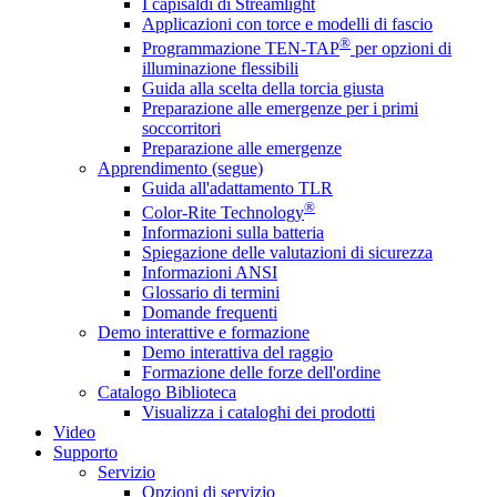
I capisaldi di Streamlight
Applicazioni con torce e modelli di fascio
®
Programmazione TEN-TAP
per opzioni di
illuminazione flessibili
Guida alla scelta della torcia giusta
Preparazione alle emergenze per i primi
soccorritori
Preparazione alle emergenze
Apprendimento (segue)
Guida all'adattamento TLR
®
Color-Rite Technology
Informazioni sulla batteria
Spiegazione delle valutazioni di sicurezza
Informazioni ANSI
Glossario di termini
Domande frequenti
Demo interattive e formazione
Demo interattiva del raggio
Formazione delle forze dell'ordine
Catalogo Biblioteca
Visualizza i cataloghi dei prodotti
Video
Supporto
Servizio
Opzioni di servizio