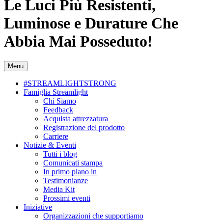
Le Luci Più Resistenti,
Luminose e Durature Che
Abbia Mai Posseduto!
Menu
#STREAMLIGHTSTRONG
Famiglia Streamlight
Chi Siamo
Feedback
Acquista attrezzatura
Registrazione del prodotto
Carriere
Notizie & Eventi
Tutti i blog
Comunicati stampa
In primo piano in
Testimonianze
Media Kit
Prossimi eventi
Iniziative
Organizzazioni che supportiamo