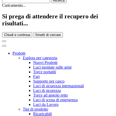
Caricamento...
Si prega di attendere il recupero dei
risultati...
Chiudi e continua
Smetti di cercare
Prodotti
Esplora per categoria
Nuovi Prodotti
Luci montate sulle armi
Torce portatili
Fari
Supporto per casco
Luci di sicurezza internazionali
Luci di sicurezza
Torce ad angolo retto
Luci di scena di emergenza
Luci da Lavoro
Tipi di prodotto
Ricaricabili