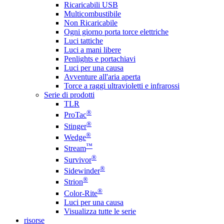
Ricaricabili USB
Multicombustibile
Non Ricaricabile
Ogni giorno porta torce elettriche
Luci tattiche
Luci a mani libere
Penlights e portachiavi
Luci per una causa
Avventure all'aria aperta
Torce a raggi ultravioletti e infrarossi
Serie di prodotti
TLR
®
ProTac
®
Stinger
®
Wedge
™
Stream
®
Survivor
®
Sidewinder
®
Strion
®
Color-Rite
Luci per una causa
Visualizza tutte le serie
risorse