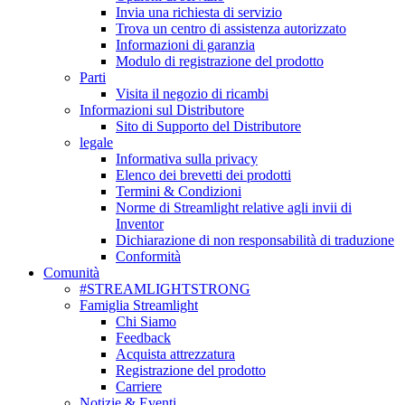
Invia una richiesta di servizio
Trova un centro di assistenza autorizzato
Informazioni di garanzia
Modulo di registrazione del prodotto
Parti
Visita il negozio di ricambi
Informazioni sul Distributore
Sito di Supporto del Distributore
legale
Informativa sulla privacy
Elenco dei brevetti dei prodotti
Termini & Condizioni
Norme di Streamlight relative agli invii di
Inventor
Dichiarazione di non responsabilità di traduzione
Conformità
Comunità
#STREAMLIGHTSTRONG
Famiglia Streamlight
Chi Siamo
Feedback
Acquista attrezzatura
Registrazione del prodotto
Carriere
Notizie & Eventi