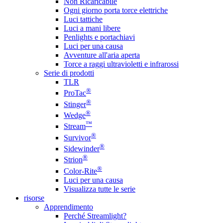
Non Ricaricabile
Ogni giorno porta torce elettriche
Luci tattiche
Luci a mani libere
Penlights e portachiavi
Luci per una causa
Avventure all'aria aperta
Torce a raggi ultravioletti e infrarossi
Serie di prodotti
TLR
®
ProTac
®
Stinger
®
Wedge
™
Stream
®
Survivor
®
Sidewinder
®
Strion
®
Color-Rite
Luci per una causa
Visualizza tutte le serie
risorse
Apprendimento
Perché Streamlight?