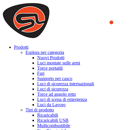
We use cookies to ensure that we provide you the best experience
on our website. By continuing to browse this website, you accept
that cookies are used to help us analyze how the website is used and
to offer you a better experience. To learn more or to find out how
you can disable cookies, you can access our
Privacy Policy
.
ACCEPT AND CLOSE
Prodotti
Esplora per categoria
Nuovi Prodotti
Luci montate sulle armi
Torce portatili
Fari
Supporto per casco
Luci di sicurezza internazionali
Luci di sicurezza
Torce ad angolo retto
Luci di scena di emergenza
Luci da Lavoro
Tipi di prodotto
Ricaricabili
Ricaricabili USB
Multicombustibile