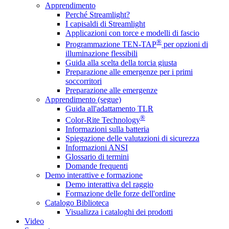
Apprendimento
Perché Streamlight?
I capisaldi di Streamlight
Applicazioni con torce e modelli di fascio
®
Programmazione TEN-TAP
per opzioni di
illuminazione flessibili
Guida alla scelta della torcia giusta
Preparazione alle emergenze per i primi
soccorritori
Preparazione alle emergenze
Apprendimento (segue)
Guida all'adattamento TLR
®
Color-Rite Technology
Informazioni sulla batteria
Spiegazione delle valutazioni di sicurezza
Informazioni ANSI
Glossario di termini
Domande frequenti
Demo interattive e formazione
Demo interattiva del raggio
Formazione delle forze dell'ordine
Catalogo Biblioteca
Visualizza i cataloghi dei prodotti
Video