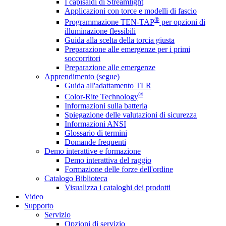
I capisaldi di Streamlight
Applicazioni con torce e modelli di fascio
®
Programmazione TEN-TAP
per opzioni di
illuminazione flessibili
Guida alla scelta della torcia giusta
Preparazione alle emergenze per i primi
soccorritori
Preparazione alle emergenze
Apprendimento (segue)
Guida all'adattamento TLR
®
Color-Rite Technology
Informazioni sulla batteria
Spiegazione delle valutazioni di sicurezza
Informazioni ANSI
Glossario di termini
Domande frequenti
Demo interattive e formazione
Demo interattiva del raggio
Formazione delle forze dell'ordine
Catalogo Biblioteca
Visualizza i cataloghi dei prodotti
Video
Supporto
Servizio
Opzioni di servizio