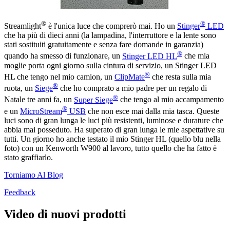
®
®
Streamlight
è l'unica luce che comprerò mai. Ho un
Stinger
LED
che ha più di dieci anni (la lampadina, l'interruttore e la lente sono
stati sostituiti gratuitamente e senza fare domande in garanzia)
®
quando ha smesso di funzionare, un
Stinger LED HL
che mia
moglie porta ogni giorno sulla cintura di servizio, un Stinger LED
®
HL che tengo nel mio camion, un
ClipMate
che resta sulla mia
®
ruota, un
Siege
che ho comprato a mio padre per un regalo di
®
Natale tre anni fa, un
Super Siege
che tengo al mio accampamento
®
e un
MicroStream
USB
che non esce mai dalla mia tasca. Queste
luci sono di gran lunga le luci più resistenti, luminose e durature che
abbia mai posseduto. Ha superato di gran lunga le mie aspettative su
tutti. Un giorno ho anche testato il mio Stinger HL (quello blu nella
foto) con un Kenworth W900 al lavoro, tutto quello che ha fatto è
stato graffiarlo.
Torniamo Al Blog
Feedback
Video di nuovi prodotti