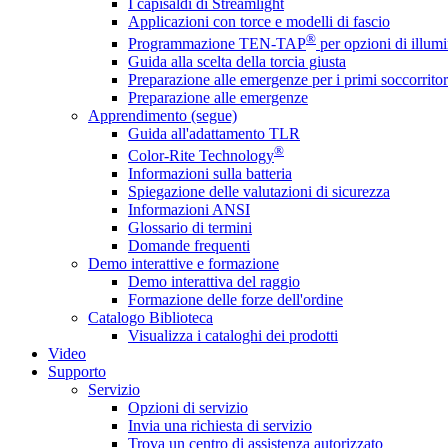
I capisaldi di Streamlight
Applicazioni con torce e modelli di fascio
®
Programmazione TEN-TAP
per opzioni di illumi
Guida alla scelta della torcia giusta
Preparazione alle emergenze per i primi soccorritor
Preparazione alle emergenze
Apprendimento (segue)
Guida all'adattamento TLR
®
Color-Rite Technology
Informazioni sulla batteria
Spiegazione delle valutazioni di sicurezza
Informazioni ANSI
Glossario di termini
Domande frequenti
Demo interattive e formazione
Demo interattiva del raggio
Formazione delle forze dell'ordine
Catalogo Biblioteca
Visualizza i cataloghi dei prodotti
Video
Supporto
Servizio
Opzioni di servizio
Invia una richiesta di servizio
Trova un centro di assistenza autorizzato