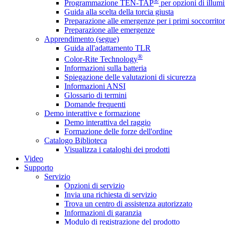
®
Programmazione TEN-TAP
per opzioni di illumi
Guida alla scelta della torcia giusta
Preparazione alle emergenze per i primi soccorritor
Preparazione alle emergenze
Apprendimento (segue)
Guida all'adattamento TLR
®
Color-Rite Technology
Informazioni sulla batteria
Spiegazione delle valutazioni di sicurezza
Informazioni ANSI
Glossario di termini
Domande frequenti
Demo interattive e formazione
Demo interattiva del raggio
Formazione delle forze dell'ordine
Catalogo Biblioteca
Visualizza i cataloghi dei prodotti
Video
Supporto
Servizio
Opzioni di servizio
Invia una richiesta di servizio
Trova un centro di assistenza autorizzato
Informazioni di garanzia
Modulo di registrazione del prodotto