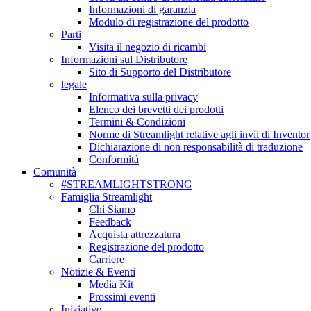
Informazioni di garanzia
Modulo di registrazione del prodotto
Parti
Visita il negozio di ricambi
Informazioni sul Distributore
Sito di Supporto del Distributore
legale
Informativa sulla privacy
Elenco dei brevetti dei prodotti
Termini & Condizioni
Norme di Streamlight relative agli invii di Inventor
Dichiarazione di non responsabilità di traduzione
Conformità
Comunità
#STREAMLIGHTSTRONG
Famiglia Streamlight
Chi Siamo
Feedback
Acquista attrezzatura
Registrazione del prodotto
Carriere
Notizie & Eventi
Media Kit
Prossimi eventi
Iniziative