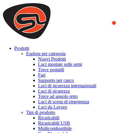
We use cookies to ensure that we provide you the best experience on o
you a better experience. To learn more or to find out how you can di
ACCEPT AND CLOSE
Prodotti
Esplora per categoria
Nuovi Prodotti
Luci montate sulle armi
Torce portatili
Fari
Supporto per casco
Luci di sicurezza internazionali
Luci di sicurezza
Torce ad angolo retto
Luci di scena di emergenza
Luci da Lavoro
Tipi di prodotto
Ricaricabili
Ricaricabili USB
Multicombustibile