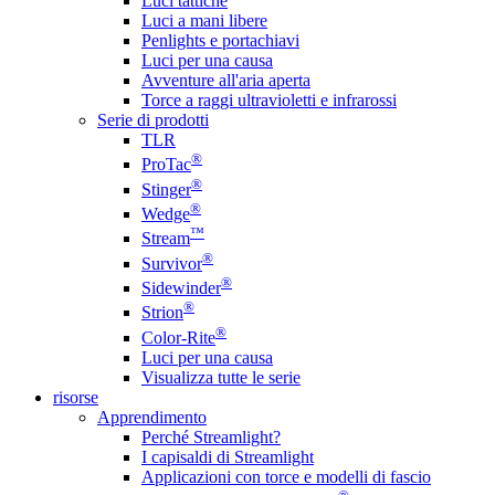
Luci tattiche
Luci a mani libere
Penlights e portachiavi
Luci per una causa
Avventure all'aria aperta
Torce a raggi ultravioletti e infrarossi
Serie di prodotti
TLR
®
ProTac
®
Stinger
®
Wedge
™
Stream
®
Survivor
®
Sidewinder
®
Strion
®
Color-Rite
Luci per una causa
Visualizza tutte le serie
risorse
Apprendimento
Perché Streamlight?
I capisaldi di Streamlight
Applicazioni con torce e modelli di fascio