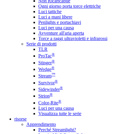
Non Ricaricabile
Ogni giorno porta torce elettriche
Luci tattiche
Luci a mani libere
Penlights e portachiavi
Luci per una causa
Avventure all'aria aperta
Torce a raggi ultravioletti e infrarossi
Serie di prodotti
TLR
®
ProTac
®
Stinger
®
Wedge
™
Stream
®
Survivor
®
Sidewinder
®
Strion
®
Color-Rite
Luci per una causa
Visualizza tutte le serie
risorse
Apprendimento
Perché Streamlight?