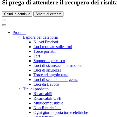
Si prega di attendere il recupero dei risultat
Chiudi e continua
Smetti di cercare
Prodotti
Esplora per categoria
Nuovi Prodotti
Luci montate sulle armi
Torce portatili
Fari
Supporto per casco
Luci di sicurezza internazionali
Luci di sicurezza
Torce ad angolo retto
Luci di scena di emergenza
Luci da Lavoro
Tipi di prodotto
Ricaricabili
Ricaricabili USB
Multicombustibile
Non Ricaricabile
Ogni giorno porta torce elettriche