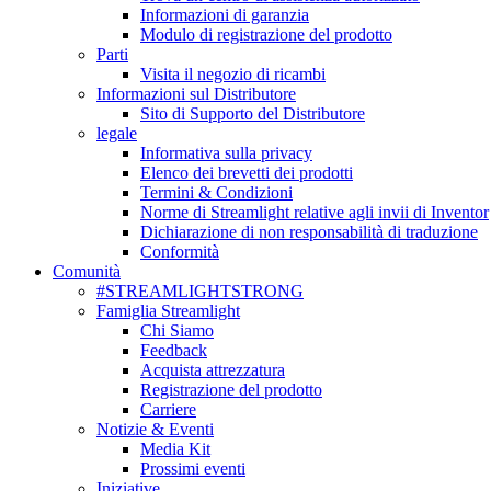
Informazioni di garanzia
Modulo di registrazione del prodotto
Parti
Visita il negozio di ricambi
Informazioni sul Distributore
Sito di Supporto del Distributore
legale
Informativa sulla privacy
Elenco dei brevetti dei prodotti
Termini & Condizioni
Norme di Streamlight relative agli invii di Inventor
Dichiarazione di non responsabilità di traduzione
Conformità
Comunità
#STREAMLIGHTSTRONG
Famiglia Streamlight
Chi Siamo
Feedback
Acquista attrezzatura
Registrazione del prodotto
Carriere
Notizie & Eventi
Media Kit
Prossimi eventi
Iniziative