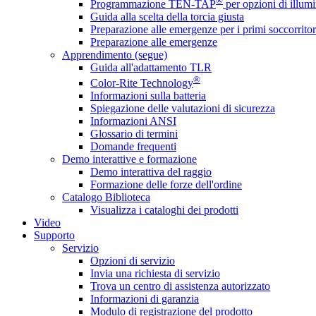
®
Programmazione TEN-TAP
per opzioni di illumi
Guida alla scelta della torcia giusta
Preparazione alle emergenze per i primi soccorritor
Preparazione alle emergenze
Apprendimento (segue)
Guida all'adattamento TLR
®
Color-Rite Technology
Informazioni sulla batteria
Spiegazione delle valutazioni di sicurezza
Informazioni ANSI
Glossario di termini
Domande frequenti
Demo interattive e formazione
Demo interattiva del raggio
Formazione delle forze dell'ordine
Catalogo Biblioteca
Visualizza i cataloghi dei prodotti
Video
Supporto
Servizio
Opzioni di servizio
Invia una richiesta di servizio
Trova un centro di assistenza autorizzato
Informazioni di garanzia
Modulo di registrazione del prodotto