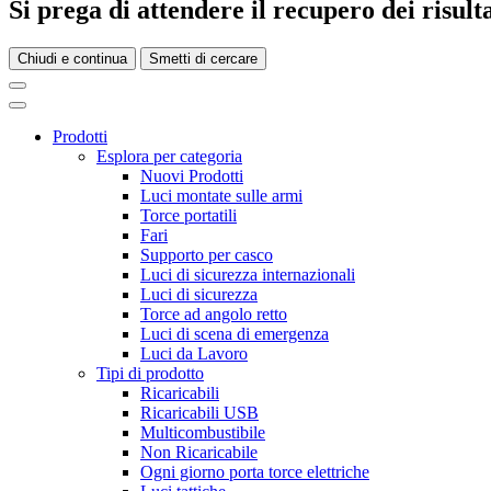
Si prega di attendere il recupero dei risultat
Chiudi e continua
Smetti di cercare
Prodotti
Esplora per categoria
Nuovi Prodotti
Luci montate sulle armi
Torce portatili
Fari
Supporto per casco
Luci di sicurezza internazionali
Luci di sicurezza
Torce ad angolo retto
Luci di scena di emergenza
Luci da Lavoro
Tipi di prodotto
Ricaricabili
Ricaricabili USB
Multicombustibile
Non Ricaricabile
Ogni giorno porta torce elettriche