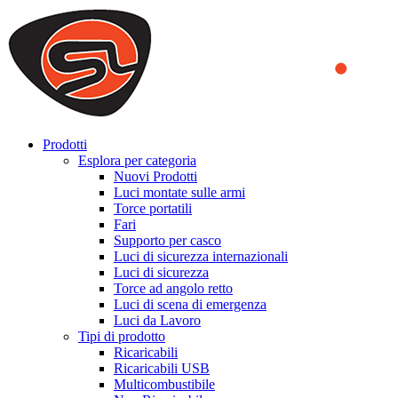
We use cookies to ensure that we provide you the best experience on o
you a better experience. To learn more or to find out how you can di
ACCEPT AND CLOSE
Prodotti
Esplora per categoria
Nuovi Prodotti
Luci montate sulle armi
Torce portatili
Fari
Supporto per casco
Luci di sicurezza internazionali
Luci di sicurezza
Torce ad angolo retto
Luci di scena di emergenza
Luci da Lavoro
Tipi di prodotto
Ricaricabili
Ricaricabili USB
Multicombustibile