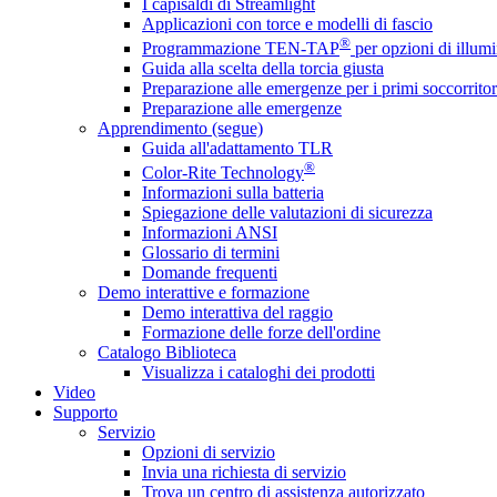
I capisaldi di Streamlight
Applicazioni con torce e modelli di fascio
®
Programmazione TEN-TAP
per opzioni di illumi
Guida alla scelta della torcia giusta
Preparazione alle emergenze per i primi soccorritor
Preparazione alle emergenze
Apprendimento (segue)
Guida all'adattamento TLR
®
Color-Rite Technology
Informazioni sulla batteria
Spiegazione delle valutazioni di sicurezza
Informazioni ANSI
Glossario di termini
Domande frequenti
Demo interattive e formazione
Demo interattiva del raggio
Formazione delle forze dell'ordine
Catalogo Biblioteca
Visualizza i cataloghi dei prodotti
Video
Supporto
Servizio
Opzioni di servizio
Invia una richiesta di servizio
Trova un centro di assistenza autorizzato