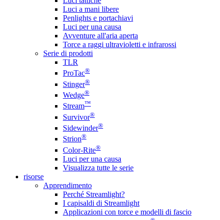
Luci tattiche
Luci a mani libere
Penlights e portachiavi
Luci per una causa
Avventure all'aria aperta
Torce a raggi ultravioletti e infrarossi
Serie di prodotti
TLR
®
ProTac
®
Stinger
®
Wedge
™
Stream
®
Survivor
®
Sidewinder
®
Strion
®
Color-Rite
Luci per una causa
Visualizza tutte le serie
risorse
Apprendimento
Perché Streamlight?
I capisaldi di Streamlight
Applicazioni con torce e modelli di fascio