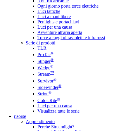
Non Ricaricabile
Ogni giorno porta torce elettriche
Luci tattiche
Luci a mani libere
Penlights e portachiavi
Luci per una causa
Avventure all'aria aperta
Torce a raggi ultravioletti e infrarossi
Serie di prodotti
TLR
®
ProTac
®
Stinger
®
Wedge
™
Stream
®
Survivor
®
Sidewinder
®
Strion
®
Color-Rite
Luci per una causa
Visualizza tutte le serie
risorse
Apprendimento
Perché Streamlight?