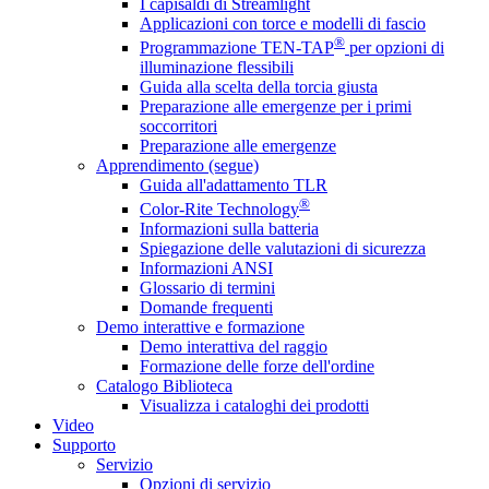
I capisaldi di Streamlight
Applicazioni con torce e modelli di fascio
®
Programmazione TEN-TAP
per opzioni di
illuminazione flessibili
Guida alla scelta della torcia giusta
Preparazione alle emergenze per i primi
soccorritori
Preparazione alle emergenze
Apprendimento (segue)
Guida all'adattamento TLR
®
Color-Rite Technology
Informazioni sulla batteria
Spiegazione delle valutazioni di sicurezza
Informazioni ANSI
Glossario di termini
Domande frequenti
Demo interattive e formazione
Demo interattiva del raggio
Formazione delle forze dell'ordine
Catalogo Biblioteca
Visualizza i cataloghi dei prodotti
Video
Supporto
Servizio
Opzioni di servizio