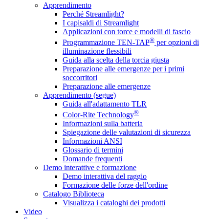
Apprendimento
Perché Streamlight?
I capisaldi di Streamlight
Applicazioni con torce e modelli di fascio
®
Programmazione TEN-TAP
per opzioni di
illuminazione flessibili
Guida alla scelta della torcia giusta
Preparazione alle emergenze per i primi
soccorritori
Preparazione alle emergenze
Apprendimento (segue)
Guida all'adattamento TLR
®
Color-Rite Technology
Informazioni sulla batteria
Spiegazione delle valutazioni di sicurezza
Informazioni ANSI
Glossario di termini
Domande frequenti
Demo interattive e formazione
Demo interattiva del raggio
Formazione delle forze dell'ordine
Catalogo Biblioteca
Visualizza i cataloghi dei prodotti
Video