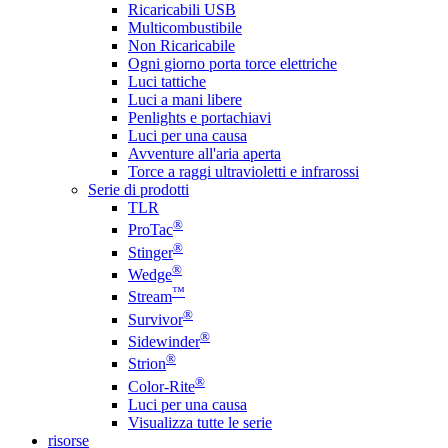
Ricaricabili USB
Multicombustibile
Non Ricaricabile
Ogni giorno porta torce elettriche
Luci tattiche
Luci a mani libere
Penlights e portachiavi
Luci per una causa
Avventure all'aria aperta
Torce a raggi ultravioletti e infrarossi
Serie di prodotti
TLR
®
ProTac
®
Stinger
®
Wedge
™
Stream
®
Survivor
®
Sidewinder
®
Strion
®
Color-Rite
Luci per una causa
Visualizza tutte le serie
risorse