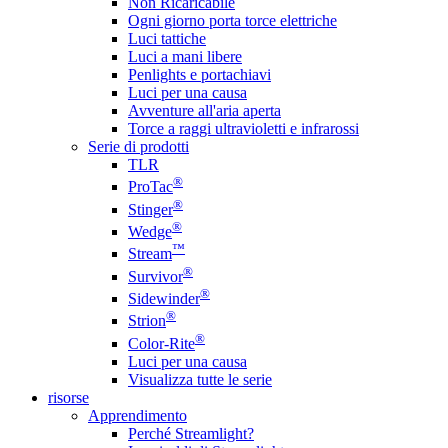
Non Ricaricabile
Ogni giorno porta torce elettriche
Luci tattiche
Luci a mani libere
Penlights e portachiavi
Luci per una causa
Avventure all'aria aperta
Torce a raggi ultravioletti e infrarossi
Serie di prodotti
TLR
®
ProTac
®
Stinger
®
Wedge
™
Stream
®
Survivor
®
Sidewinder
®
Strion
®
Color-Rite
Luci per una causa
Visualizza tutte le serie
risorse
Apprendimento
Perché Streamlight?