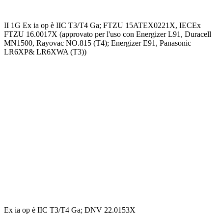
II 1G Ex ia op è IIC T3/T4 Ga; FTZU 15ATEX0221X, IECEx
FTZU 16.0017X (approvato per l'uso con Energizer L91, Duracell
MN1500, Rayovac NO.815 (T4); Energizer E91, Panasonic
LR6XP& LR6XWA (T3))
Ex ia op è IIC T3/T4 Ga; DNV 22.0153X