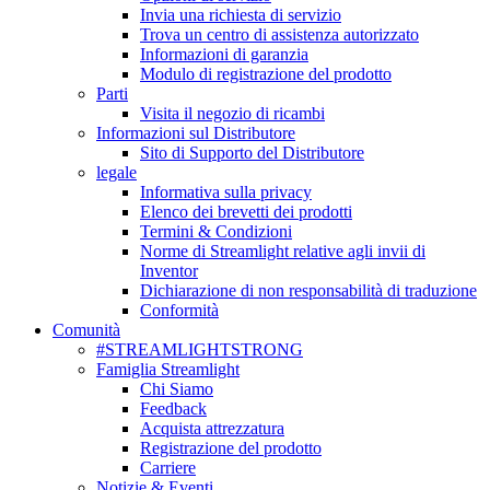
Invia una richiesta di servizio
Trova un centro di assistenza autorizzato
Informazioni di garanzia
Modulo di registrazione del prodotto
Parti
Visita il negozio di ricambi
Informazioni sul Distributore
Sito di Supporto del Distributore
legale
Informativa sulla privacy
Elenco dei brevetti dei prodotti
Termini & Condizioni
Norme di Streamlight relative agli invii di
Inventor
Dichiarazione di non responsabilità di traduzione
Conformità
Comunità
#STREAMLIGHTSTRONG
Famiglia Streamlight
Chi Siamo
Feedback
Acquista attrezzatura
Registrazione del prodotto
Carriere
Notizie & Eventi