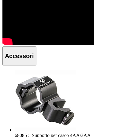
Accessori
68085 :: Supporto per casco 4AA/3AA