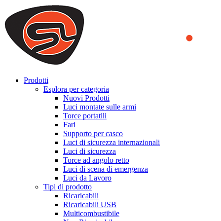
We use cookies to ensure that we provide you the best experience
on our website. By continuing to browse this website, you accept
that cookies are used to help us analyze how the website is used and
to offer you a better experience. To learn more or to find out how
you can disable cookies, you can access our
Privacy Policy
.
ACCEPT AND CLOSE
Prodotti
Esplora per categoria
Nuovi Prodotti
Luci montate sulle armi
Torce portatili
Fari
Supporto per casco
Luci di sicurezza internazionali
Luci di sicurezza
Torce ad angolo retto
Luci di scena di emergenza
Luci da Lavoro
Tipi di prodotto
Ricaricabili
Ricaricabili USB
Multicombustibile