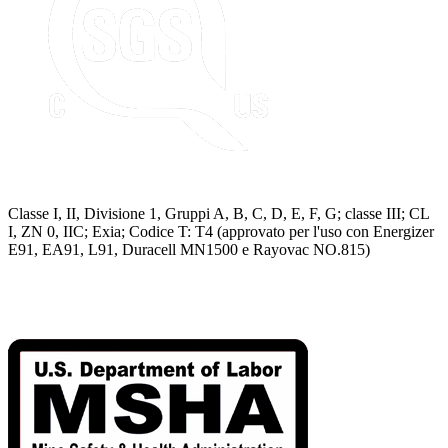
Classe I, II, Divisione 1, Gruppi A, B, C, D, E, F, G; classe III; CL
I, ZN 0, IIC; Exia; Codice T: T4 (approvato per l'uso con Energizer
E91, EA91, L91, Duracell MN1500 e Rayovac NO.815)