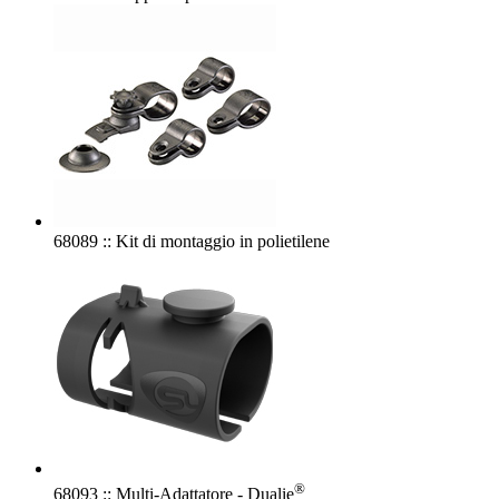
68089 :: Kit di montaggio in polietilene
®
68093 :: Multi-Adattatore - Dualie