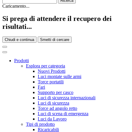
Caricamento...
Si prega di attendere il recupero dei
risultati...
Chiudi e continua
Smetti di cercare
Prodotti
Esplora per categoria
Nuovi Prodotti
Luci montate sulle armi
Torce portatili
Fari
Supporto per casco
Luci di sicurezza internazionali
Luci di sicurezza
Torce ad angolo retto
Luci di scena di emergenza
Luci da Lavoro
Tipi di prodotto
Ricaricabili