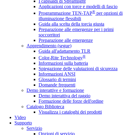
I capisaldi di Streamlight
Applicazioni con torce e modelli di fascio
®
Programmazione TEN-TAP
per opzioni di
illuminazione flessibili
Guida alla scelta della torcia giusta
Preparazione alle emergenze per i primi
soccorritori
Preparazione alle emergenze
Apprendimento (segue)
Guida all'adattamento TLR
®
Color-Rite Technology
Informazioni sulla batteria
Spiegazione delle valutazioni di sicurezza
Informazioni ANSI
Glossario di termini
Domande frequenti
Demo interattive e formazione
Demo interattiva del raggio
Formazione delle forze dell'ordine
Catalogo Biblioteca
Visualizza i cataloghi dei prodotti
Video
Supporto
Servizio
Opzioni di servizio