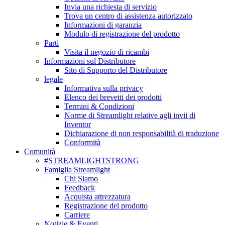
Invia una richiesta di servizio
Trova un centro di assistenza autorizzato
Informazioni di garanzia
Modulo di registrazione del prodotto
Parti
Visita il negozio di ricambi
Informazioni sul Distributore
Sito di Supporto del Distributore
legale
Informativa sulla privacy
Elenco dei brevetti dei prodotti
Termini & Condizioni
Norme di Streamlight relative agli invii di
Inventor
Dichiarazione di non responsabilità di traduzione
Conformità
Comunità
#STREAMLIGHTSTRONG
Famiglia Streamlight
Chi Siamo
Feedback
Acquista attrezzatura
Registrazione del prodotto
Carriere
Notizie & Eventi