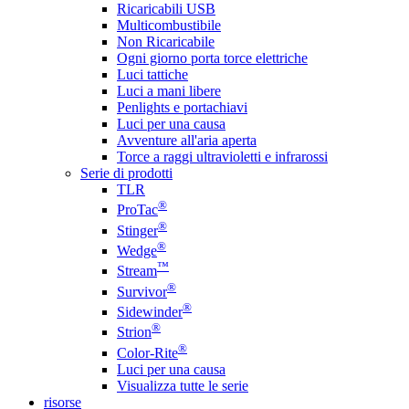
Ricaricabili USB
Multicombustibile
Non Ricaricabile
Ogni giorno porta torce elettriche
Luci tattiche
Luci a mani libere
Penlights e portachiavi
Luci per una causa
Avventure all'aria aperta
Torce a raggi ultravioletti e infrarossi
Serie di prodotti
TLR
®
ProTac
®
Stinger
®
Wedge
™
Stream
®
Survivor
®
Sidewinder
®
Strion
®
Color-Rite
Luci per una causa
Visualizza tutte le serie
risorse