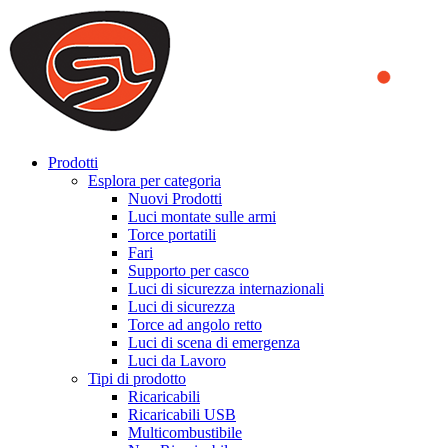
We use cookies to ensure that we provide you the best experience
on our website. By continuing to browse this website, you accept
that cookies are used to help us analyze how the website is used and
to offer you a better experience. To learn more or to find out how
you can disable cookies, you can access our
Privacy Policy
.
ACCEPT AND CLOSE
Prodotti
Esplora per categoria
Nuovi Prodotti
Luci montate sulle armi
Torce portatili
Fari
Supporto per casco
Luci di sicurezza internazionali
Luci di sicurezza
Torce ad angolo retto
Luci di scena di emergenza
Luci da Lavoro
Tipi di prodotto
Ricaricabili
Ricaricabili USB
Multicombustibile