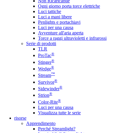
Non Ricaricabile
Ogni giorno porta torce elettriche
Luci tattiche
Luci a mani libere
Penlights e portachiavi
Luci per una causa
Avventure all'aria aperta
Torce a raggi ultravioletti e infrarossi
Serie di prodotti
TLR
®
ProTac
®
Stinger
®
Wedge
™
Stream
®
Survivor
®
Sidewinder
®
Strion
®
Color-Rite
Luci per una causa
Visualizza tutte le serie
risorse
Apprendimento
Perché Streamlight?