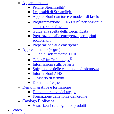
Apprendimento
Perché Streamlight?
I capisaldi di Streamlight
Applicazioni con torce e modelli di fascio
®
Programmazione TEN-TAP
per opzioni di
illuminazione flessibili
Guida alla scelta della torcia giusta
Preparazione alle emergenze per i primi
soccorritori
Preparazione alle emergenze
Apprendimento (segue)
Guida all'adattamento TLR
®
Color-Rite Technology
Informazioni sulla batteria
Spiegazione delle valutazioni di sicurezza
Informazioni ANSI
Glossario di termini
Domande frequenti
Demo interattive e formazione
Demo interattiva del raggio
Formazione delle forze dell'ordine
Catalogo Biblioteca
Visualizza i cataloghi dei prodotti
Video