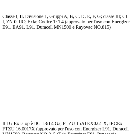
Classe I, II, Divisione 1, Gruppi A, B, C, D, E, F, G; classe III; CL
I, ZN 0, IIC; Exia; Codice T: T4 (approvato per l'uso con Energizer
E91, EA91, L91, Duracell MN1500 e Rayovac NO.815)
II 1G Ex ia op è IIC T3/T4 Ga; FTZU 15ATEX0221X, IECEx
FTZU 16.0017X (approvato per l'uso con Energizer L91, Duracell