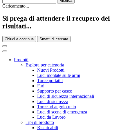
Caricamento...
Si prega di attendere il recupero dei
risultati...
Chiudi e continua
Smetti di cercare
Prodotti
Esplora per categoria
Nuovi Prodotti
Luci montate sulle armi
Torce portatili
Fari
Supporto per casco
Luci di sicurezza internazionali
Luci di sicurezza
Torce ad angolo retto
Luci di scena di emergenza
Luci da Lavoro
Tipi di prodotto
Ricaricabili