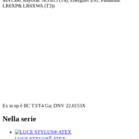
MN1500, Rayovac NO.815 (T4); Energizer E91, Panasonic
LR6XP& LR6XWA (T3))
Ex ia op è IIC T3/T4 Ga; DNV 22.0153X
Nella serie
®
LUCE STYLUS
ATEX