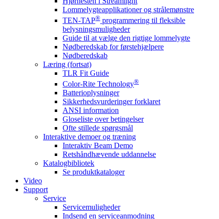
Hjørnesten i Streamlight
Lommelygteapplikationer og strålemønstre
®
TEN-TAP
programmering til fleksible
belysningsmuligheder
Guide til at vælge den rigtige lommelygte
Nødberedskab for førstehjælpere
Nødberedskab
Læring (fortsat)
TLR Fit Guide
®
Color-Rite Technology
Batterioplysninger
Sikkerhedsvurderinger forklaret
ANSI information
Gloseliste over betingelser
Ofte stillede spørgsmål
Interaktive demoer og træning
Interaktiv Beam Demo
Retshåndhævende uddannelse
Katalogbibliotek
Se produktkataloger
Video
Support
Service
Servicemuligheder
Indsend en serviceanmodning