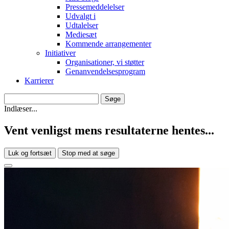
Pressemeddelelser
Udvalgt i
Udtalelser
Mediesæt
Kommende arrangementer
Initiativer
Organisationer, vi støtter
Genanvendelsesprogram
Karrierer
Indlæser...
Vent venligst mens resultaterne hentes...
Luk og fortsæt
Stop med at søge