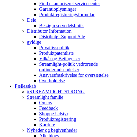
Find et autoriseret servicecenter
Garantioplysninger
Produktregistreringsformular
Dele
Besøg reservedelsbutik
Distributør Information
Distributør Support Site
gyldige
Privatlivspolitik
Produktpatentliste
Vilkår og Betingelser
Streamlight-politik vedrørende
opfinderindsendelser
Ansvarsfraskrivelse for oversættelse
Overholdelse
Fællesskab
#STREAMLIGHTSTRONG
Streamlight familie
Om os
Feedback
Shoppe Udstyr
Produktregistrering
Karriere
Nyheder og begivenheder
Alle blogs