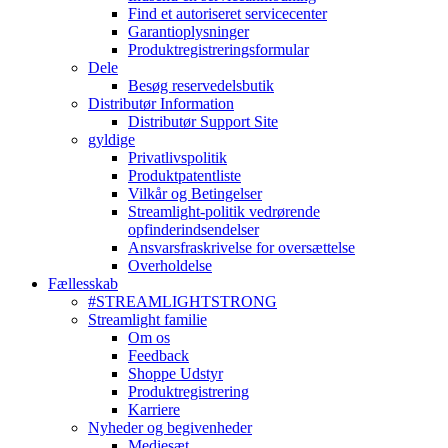
Find et autoriseret servicecenter
Garantioplysninger
Produktregistreringsformular
Dele
Besøg reservedelsbutik
Distributør Information
Distributør Support Site
gyldige
Privatlivspolitik
Produktpatentliste
Vilkår og Betingelser
Streamlight-politik vedrørende
opfinderindsendelser
Ansvarsfraskrivelse for oversættelse
Overholdelse
Fællesskab
#STREAMLIGHTSTRONG
Streamlight familie
Om os
Feedback
Shoppe Udstyr
Produktregistrering
Karriere
Nyheder og begivenheder
Mediesæt