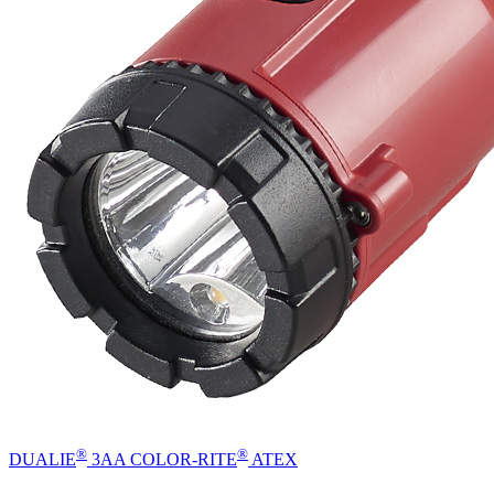
®
®
DUALIE
3AA COLOR-RITE
ATEX