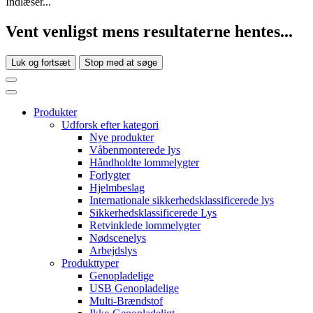
Indlæser...
Vent venligst mens resultaterne hentes...
Luk og fortsæt
Stop med at søge
Produkter
Udforsk efter kategori
Nye produkter
Våbenmonterede lys
Håndholdte lommelygter
Forlygter
Hjelmbeslag
Internationale sikkerhedsklassificerede lys
Sikkerhedsklassificerede Lys
Retvinklede lommelygter
Nødscenelys
Arbejdslys
Produkttyper
Genopladelige
USB Genopladelige
Multi-Brændstof