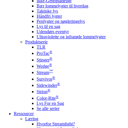
Ikke-Genopladeligt
Bær lommelygter til hverdag
Taktiske lys
Håndfri lygter
Penlygter og nøgleringelys
Lys til en sag
Udendørs eventyr
Ultraviolette og infrarøde lommelygter
Produktserie
TLR
®
ProTac
®
Stinger
®
Wedge
™
Stream
®
Survivor
®
Sidewinder
®
Strion
®
Color-Rite
Lys For en Sag
Se alle serier
Ressourcer
Læring
Hvorfor Streamlight?