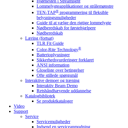
Hjørnesten i Streamlight
Lommelygteapplikationer og strålemønstre
®
TEN-TAP
programmering til fleksible
belysningsmuligheder
Guide til at vælge den rigtige lommelygte
Nødberedskab for førstehjælpere
Nødberedskab
Læring (fortsat)
TLR Fit Guide
®
Color-Rite Technology
Batterioplysninger
Sikkerhedsvurderinger forklaret
ANSI information
Gloseliste over betingelser
Ofte stillede spørgsmål
Interaktive demoer og træning
Interaktiv Beam Demo
Retshåndhævende uddannelse
Katalogbibliotek
Se produktkataloger
Video
Support
Service
Servicemuligheder
Indsend en serviceanmodning