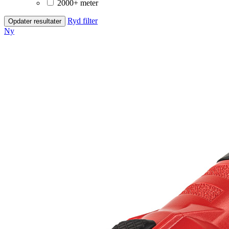
2000+ meter
Ryd filter
Opdater resultater
Ny