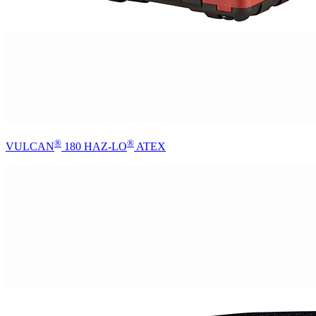
®
®
VULCAN
180 HAZ-LO
ATEX