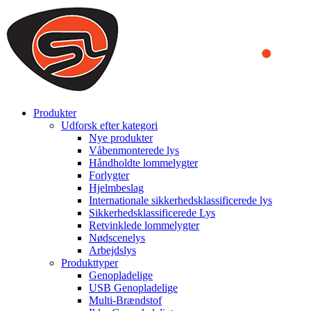
We use cookies to ensure that we provide you the best experience
on our website. By continuing to browse this website, you accept
that cookies are used to help us analyze how the website is used and
to offer you a better experience. To learn more or to find out how
you can disable cookies, you can access our
Privacy Policy
.
ACCEPT AND CLOSE
Produkter
Udforsk efter kategori
Nye produkter
Våbenmonterede lys
Håndholdte lommelygter
Forlygter
Hjelmbeslag
Internationale sikkerhedsklassificerede lys
Sikkerhedsklassificerede Lys
Retvinklede lommelygter
Nødscenelys
Arbejdslys
Produkttyper
Genopladelige
USB Genopladelige
Multi-Brændstof