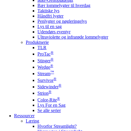
Ikke-Genopladeligt
Bær lommelygter til hverdag
Taktiske lys
Håndfri lygter
Penlygter og nøgleringelys
Lys til en sag
Udendørs eventyr
Ultraviolette og infrarøde lommelygter
Produktserie
TLR
®
ProTac
®
Stinger
®
Wedge
™
Stream
®
Survivor
®
Sidewinder
®
Strion
®
Color-Rite
Lys For en Sag
Se alle serier
Ressourcer
Læring
Hvorfor Streamlight?