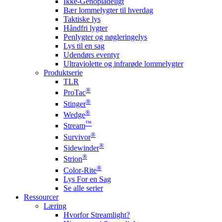
Ikke-Genopladeligt
Bær lommelygter til hverdag
Taktiske lys
Håndfri lygter
Penlygter og nøgleringelys
Lys til en sag
Udendørs eventyr
Ultraviolette og infrarøde lommelygter
Produktserie
TLR
®
ProTac
®
Stinger
®
Wedge
™
Stream
®
Survivor
®
Sidewinder
®
Strion
®
Color-Rite
Lys For en Sag
Se alle serier
Ressourcer
Læring
Hvorfor Streamlight?