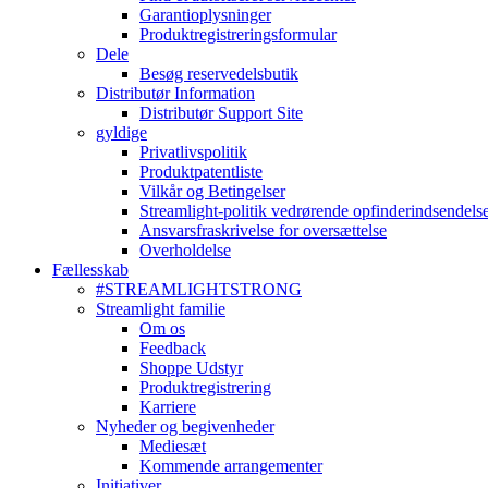
Garantioplysninger
Produktregistreringsformular
Dele
Besøg reservedelsbutik
Distributør Information
Distributør Support Site
gyldige
Privatlivspolitik
Produktpatentliste
Vilkår og Betingelser
Streamlight-politik vedrørende opfinderindsendels
Ansvarsfraskrivelse for oversættelse
Overholdelse
Fællesskab
#STREAMLIGHTSTRONG
Streamlight familie
Om os
Feedback
Shoppe Udstyr
Produktregistrering
Karriere
Nyheder og begivenheder
Mediesæt
Kommende arrangementer
Initiativer