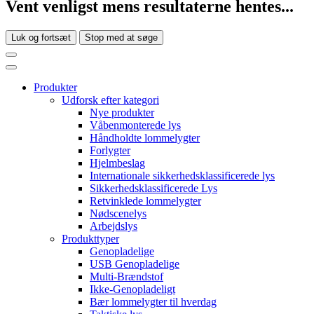
Vent venligst mens resultaterne hentes...
Luk og fortsæt
Stop med at søge
Produkter
Udforsk efter kategori
Nye produkter
Våbenmonterede lys
Håndholdte lommelygter
Forlygter
Hjelmbeslag
Internationale sikkerhedsklassificerede lys
Sikkerhedsklassificerede Lys
Retvinklede lommelygter
Nødscenelys
Arbejdslys
Produkttyper
Genopladelige
USB Genopladelige
Multi-Brændstof
Ikke-Genopladeligt
Bær lommelygter til hverdag