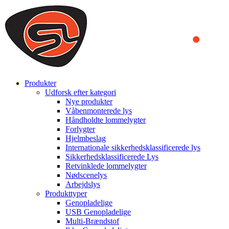
We use cookies to ensure that we provide you the best experience on o
you a better experience. To learn more or to find out how you can di
ACCEPT AND CLOSE
Produkter
Udforsk efter kategori
Nye produkter
Våbenmonterede lys
Håndholdte lommelygter
Forlygter
Hjelmbeslag
Internationale sikkerhedsklassificerede lys
Sikkerhedsklassificerede Lys
Retvinklede lommelygter
Nødscenelys
Arbejdslys
Produkttyper
Genopladelige
USB Genopladelige
Multi-Brændstof