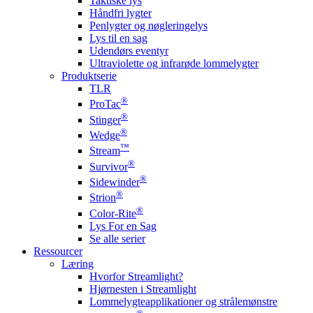
Taktiske lys
Håndfri lygter
Penlygter og nøgleringelys
Lys til en sag
Udendørs eventyr
Ultraviolette og infrarøde lommelygter
Produktserie
TLR
®
ProTac
®
Stinger
®
Wedge
™
Stream
®
Survivor
®
Sidewinder
®
Strion
®
Color-Rite
Lys For en Sag
Se alle serier
Ressourcer
Læring
Hvorfor Streamlight?
Hjørnesten i Streamlight
Lommelygteapplikationer og strålemønstre