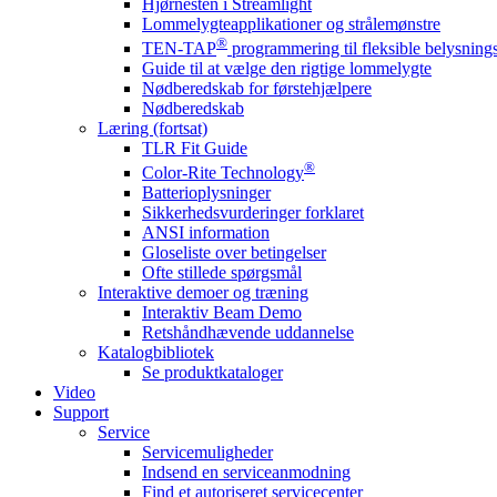
Hjørnesten i Streamlight
Lommelygteapplikationer og strålemønstre
®
TEN-TAP
programmering til fleksible belysnin
Guide til at vælge den rigtige lommelygte
Nødberedskab for førstehjælpere
Nødberedskab
Læring (fortsat)
TLR Fit Guide
®
Color-Rite Technology
Batterioplysninger
Sikkerhedsvurderinger forklaret
ANSI information
Gloseliste over betingelser
Ofte stillede spørgsmål
Interaktive demoer og træning
Interaktiv Beam Demo
Retshåndhævende uddannelse
Katalogbibliotek
Se produktkataloger
Video
Support
Service
Servicemuligheder
Indsend en serviceanmodning
Find et autoriseret servicecenter