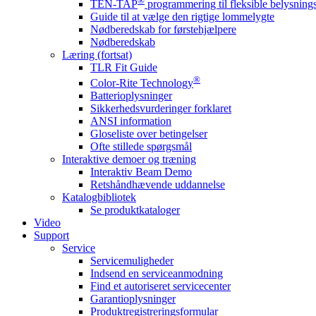
®
TEN-TAP
programmering til fleksible belysnin
Guide til at vælge den rigtige lommelygte
Nødberedskab for førstehjælpere
Nødberedskab
Læring (fortsat)
TLR Fit Guide
®
Color-Rite Technology
Batterioplysninger
Sikkerhedsvurderinger forklaret
ANSI information
Gloseliste over betingelser
Ofte stillede spørgsmål
Interaktive demoer og træning
Interaktiv Beam Demo
Retshåndhævende uddannelse
Katalogbibliotek
Se produktkataloger
Video
Support
Service
Servicemuligheder
Indsend en serviceanmodning
Find et autoriseret servicecenter
Garantioplysninger
Produktregistreringsformular