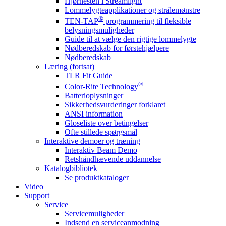
Hjørnesten i Streamlight
Lommelygteapplikationer og strålemønstre
®
TEN-TAP
programmering til fleksible
belysningsmuligheder
Guide til at vælge den rigtige lommelygte
Nødberedskab for førstehjælpere
Nødberedskab
Læring (fortsat)
TLR Fit Guide
®
Color-Rite Technology
Batterioplysninger
Sikkerhedsvurderinger forklaret
ANSI information
Gloseliste over betingelser
Ofte stillede spørgsmål
Interaktive demoer og træning
Interaktiv Beam Demo
Retshåndhævende uddannelse
Katalogbibliotek
Se produktkataloger
Video
Support
Service
Servicemuligheder
Indsend en serviceanmodning