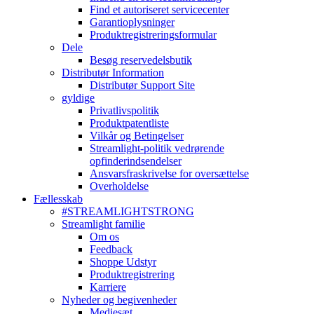
Find et autoriseret servicecenter
Garantioplysninger
Produktregistreringsformular
Dele
Besøg reservedelsbutik
Distributør Information
Distributør Support Site
gyldige
Privatlivspolitik
Produktpatentliste
Vilkår og Betingelser
Streamlight-politik vedrørende
opfinderindsendelser
Ansvarsfraskrivelse for oversættelse
Overholdelse
Fællesskab
#STREAMLIGHTSTRONG
Streamlight familie
Om os
Feedback
Shoppe Udstyr
Produktregistrering
Karriere
Nyheder og begivenheder
Mediesæt