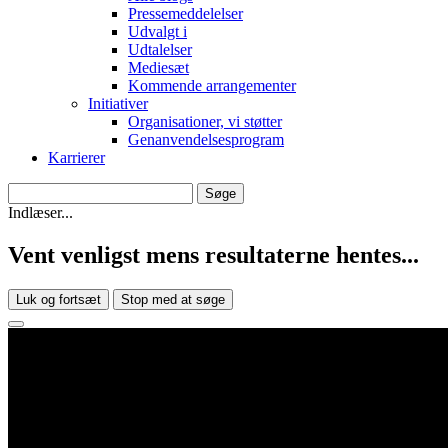
Pressemeddelelser
Udvalgt i
Udtalelser
Mediesæt
Kommende arrangementer
Initiativer
Organisationer, vi støtter
Genanvendelsesprogram
Karrierer
Indlæser...
Vent venligst mens resultaterne hentes...
Luk og fortsæt
Stop med at søge