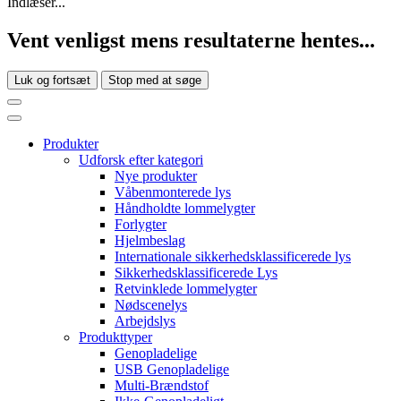
Indlæser...
Vent venligst mens resultaterne hentes...
Luk og fortsæt
Stop med at søge
Produkter
Udforsk efter kategori
Nye produkter
Våbenmonterede lys
Håndholdte lommelygter
Forlygter
Hjelmbeslag
Internationale sikkerhedsklassificerede lys
Sikkerhedsklassificerede Lys
Retvinklede lommelygter
Nødscenelys
Arbejdslys
Produkttyper
Genopladelige
USB Genopladelige
Multi-Brændstof