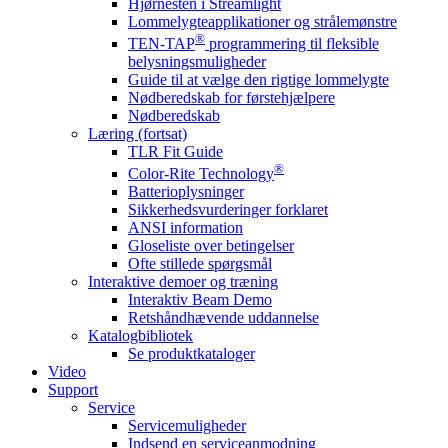
Hjørnesten i Streamlight
Lommelygteapplikationer og strålemønstre
®
TEN-TAP
programmering til fleksible
belysningsmuligheder
Guide til at vælge den rigtige lommelygte
Nødberedskab for førstehjælpere
Nødberedskab
Læring (fortsat)
TLR Fit Guide
®
Color-Rite Technology
Batterioplysninger
Sikkerhedsvurderinger forklaret
ANSI information
Gloseliste over betingelser
Ofte stillede spørgsmål
Interaktive demoer og træning
Interaktiv Beam Demo
Retshåndhævende uddannelse
Katalogbibliotek
Se produktkataloger
Video
Support
Service
Servicemuligheder
Indsend en serviceanmodning