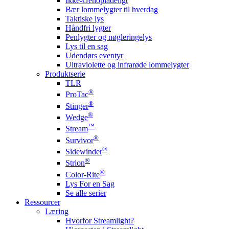
Ikke-Genopladeligt
Bær lommelygter til hverdag
Taktiske lys
Håndfri lygter
Penlygter og nøgleringelys
Lys til en sag
Udendørs eventyr
Ultraviolette og infrarøde lommelygter
Produktserie
TLR
®
ProTac
®
Stinger
®
Wedge
™
Stream
®
Survivor
®
Sidewinder
®
Strion
®
Color-Rite
Lys For en Sag
Se alle serier
Ressourcer
Læring
Hvorfor Streamlight?