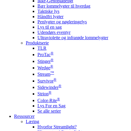
Ikke-Genopladeligt
Bær lommelygter til hverdag
Taktiske lys
Håndfri lygter
Penlygter og nøgleringelys
Lys til en sag
Udendørs eventyr
Ultraviolette og infrarøde lommelygter
Produktserie
TLR
®
ProTac
®
Stinger
®
Wedge
™
Stream
®
Survivor
®
Sidewinder
®
Strion
®
Color-Rite
Lys For en Sag
Se alle serier
Ressourcer
Læring
Hvorfor Streamlight?