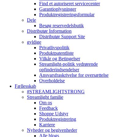
Find et autoriseret servicecenter
Garantioplysninger
Produktregistreringsformular
Dele
Besøg reservedelsbutik
Distributør Information
Distributør Support Site
gyldige
Privatlivspolitik
Produktpatentliste
Vilkår og Betingelser
Streamlight-politik vedrørende
opfinderindsendelser
Ansvarsfraskrivelse for oversættelse
Overholdelse
Fællesskab
#STREAMLIGHTSTRONG
Streamlight familie
Om os
Feedback
Shoppe Udstyr
Produktregistrering
Karriere
Nyheder og begivenheder
Alle blogs