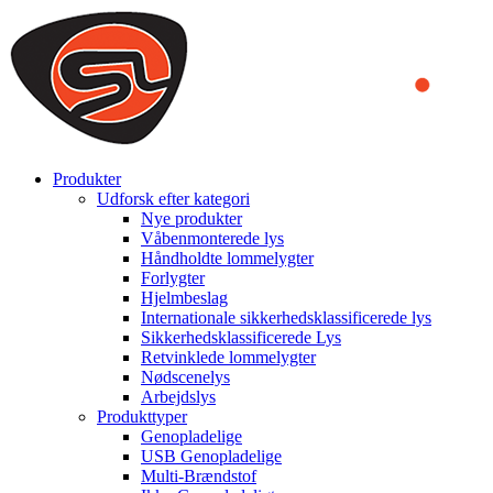
We use cookies to ensure that we provide you the best experience
on our website. By continuing to browse this website, you accept
that cookies are used to help us analyze how the website is used and
to offer you a better experience. To learn more or to find out how
you can disable cookies, you can access our
Privacy Policy
.
ACCEPT AND CLOSE
Produkter
Udforsk efter kategori
Nye produkter
Våbenmonterede lys
Håndholdte lommelygter
Forlygter
Hjelmbeslag
Internationale sikkerhedsklassificerede lys
Sikkerhedsklassificerede Lys
Retvinklede lommelygter
Nødscenelys
Arbejdslys
Produkttyper
Genopladelige
USB Genopladelige
Multi-Brændstof