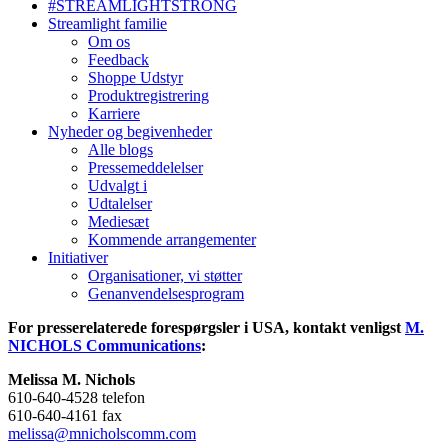
#STREAMLIGHTSTRONG
Streamlight familie
Om os
Feedback
Shoppe Udstyr
Produktregistrering
Karriere
Nyheder og begivenheder
Alle blogs
Pressemeddelelser
Udvalgt i
Udtalelser
Mediesæt
Kommende arrangementer
Initiativer
Organisationer, vi støtter
Genanvendelsesprogram
For presserelaterede forespørgsler i USA, kontakt venligst
M.
NICHOLS Communications
:
Melissa M. Nichols
610-640-4528 telefon
610-640-4161 fax
melissa@mnicholscomm.com