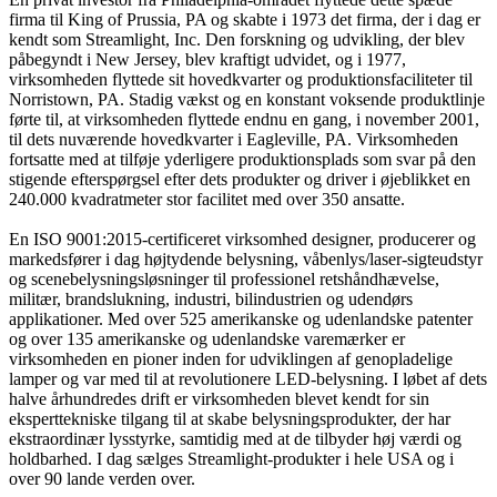
firma til King of Prussia, PA og skabte i 1973 det firma, der i dag er
kendt som Streamlight, Inc. Den forskning og udvikling, der blev
påbegyndt i New Jersey, blev kraftigt udvidet, og i 1977,
virksomheden flyttede sit hovedkvarter og produktionsfaciliteter til
Norristown, PA. Stadig vækst og en konstant voksende produktlinje
førte til, at virksomheden flyttede endnu en gang, i november 2001,
til dets nuværende hovedkvarter i Eagleville, PA. Virksomheden
fortsatte med at tilføje yderligere produktionsplads som svar på den
stigende efterspørgsel efter dets produkter og driver i øjeblikket en
240.000 kvadratmeter stor facilitet med over 350 ansatte.
En ISO 9001:2015-certificeret virksomhed designer, producerer og
markedsfører i dag højtydende belysning, våbenlys/laser-sigteudstyr
og scenebelysningsløsninger til professionel retshåndhævelse,
militær, brandslukning, industri, bilindustrien og udendørs
applikationer. Med over 525 amerikanske og udenlandske patenter
og over 135 amerikanske og udenlandske varemærker er
virksomheden en pioner inden for udviklingen af genopladelige
lamper og var med til at revolutionere LED-belysning. I løbet af dets
halve århundredes drift er virksomheden blevet kendt for sin
eksperttekniske tilgang til at skabe belysningsprodukter, der har
ekstraordinær lysstyrke, samtidig med at de tilbyder høj værdi og
holdbarhed. I dag sælges Streamlight-produkter i hele USA og i
over 90 lande verden over.