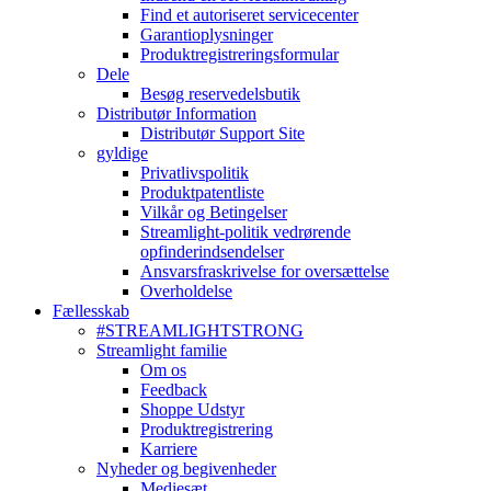
Find et autoriseret servicecenter
Garantioplysninger
Produktregistreringsformular
Dele
Besøg reservedelsbutik
Distributør Information
Distributør Support Site
gyldige
Privatlivspolitik
Produktpatentliste
Vilkår og Betingelser
Streamlight-politik vedrørende
opfinderindsendelser
Ansvarsfraskrivelse for oversættelse
Overholdelse
Fællesskab
#STREAMLIGHTSTRONG
Streamlight familie
Om os
Feedback
Shoppe Udstyr
Produktregistrering
Karriere
Nyheder og begivenheder
Mediesæt