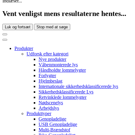
Indlæser...
Vent venligst mens resultaterne hentes...
Luk og fortsæt
Stop med at søge
Produkter
Udforsk efter kategori
Nye produkter
Våbenmonterede lys
Håndholdte lommelygter
Forlygter
Hjelmbeslag
Internationale sikkerhedsklassificerede lys
Sikkerhedsklassificerede Lys
Retvinklede lommelygter
Nødscenelys
Arbejdslys
Produkttyper
Genopladelige
USB Genopladelige
Multi-Brændstof