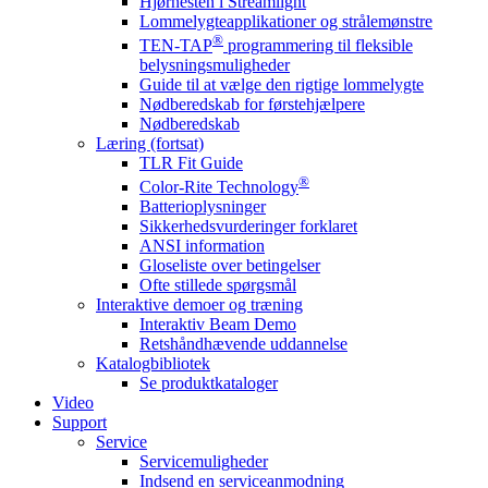
Hjørnesten i Streamlight
Lommelygteapplikationer og strålemønstre
®
TEN-TAP
programmering til fleksible
belysningsmuligheder
Guide til at vælge den rigtige lommelygte
Nødberedskab for førstehjælpere
Nødberedskab
Læring (fortsat)
TLR Fit Guide
®
Color-Rite Technology
Batterioplysninger
Sikkerhedsvurderinger forklaret
ANSI information
Gloseliste over betingelser
Ofte stillede spørgsmål
Interaktive demoer og træning
Interaktiv Beam Demo
Retshåndhævende uddannelse
Katalogbibliotek
Se produktkataloger
Video
Support
Service
Servicemuligheder
Indsend en serviceanmodning