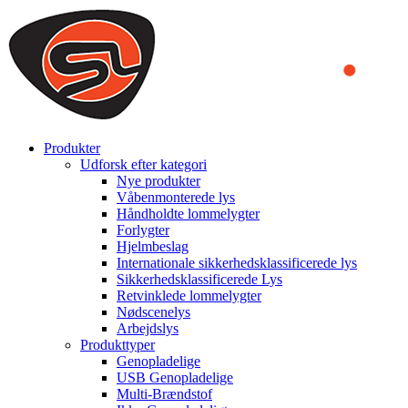
We use cookies to ensure that we provide you the best experience
on our website. By continuing to browse this website, you accept
that cookies are used to help us analyze how the website is used and
to offer you a better experience. To learn more or to find out how
you can disable cookies, you can access our
Privacy Policy
.
ACCEPT AND CLOSE
Produkter
Udforsk efter kategori
Nye produkter
Våbenmonterede lys
Håndholdte lommelygter
Forlygter
Hjelmbeslag
Internationale sikkerhedsklassificerede lys
Sikkerhedsklassificerede Lys
Retvinklede lommelygter
Nødscenelys
Arbejdslys
Produkttyper
Genopladelige
USB Genopladelige
Multi-Brændstof