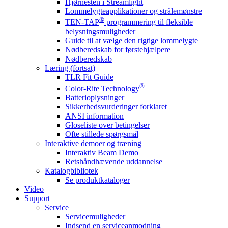
Hjørnesten i Streamlight
Lommelygteapplikationer og strålemønstre
®
TEN-TAP
programmering til fleksible
belysningsmuligheder
Guide til at vælge den rigtige lommelygte
Nødberedskab for førstehjælpere
Nødberedskab
Læring (fortsat)
TLR Fit Guide
®
Color-Rite Technology
Batterioplysninger
Sikkerhedsvurderinger forklaret
ANSI information
Gloseliste over betingelser
Ofte stillede spørgsmål
Interaktive demoer og træning
Interaktiv Beam Demo
Retshåndhævende uddannelse
Katalogbibliotek
Se produktkataloger
Video
Support
Service
Servicemuligheder
Indsend en serviceanmodning