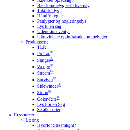
Ikke-Genopladeligt
Bær lommelygter til hverdag
Taktiske lys
Håndfri lygter
Penlygter og nøgleringelys
Lys til en sag
Udendørs eventyr
Ultraviolette og infrarøde lommelygter
Produktserie
TLR
®
ProTac
®
Stinger
®
Wedge
™
Stream
®
Survivor
®
Sidewinder
®
Strion
®
Color-Rite
Lys For en Sag
Se alle serier
Ressourcer
Læring
Hvorfor Streamlight?