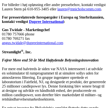
For billeder i høj opløsning eller andre pressebehov, kontakt venligst
Lauren Stern på 610-955-3405 eller
lauren@mnicholscomm.com
.
For presserelaterede forespørgsler i Europa og Storbritannien,
kontakt venligst
Dupree International
:
Gus Twidale - Marketingchef
01780 757666 phone
01780 769271 fax
angus.twidale@dupreeinternational.com
®
Streamlight
, Inc.
Fejrer Mere end 50 år Med Højtydende Belysningsinnovation
For mere end halvtreds år siden var NASA interesseret i at udvikle
en solsimulator til rumprogrammet til at simulere sollys uden for
atmosfærens filtrering. En gruppe ingeniører oprettede et
laboratorium i Fairfield, NJ, og designede et produkt, der genererede
25 millioner candlepower lys. Denne forskning blev senere brugt til
at designe og udvikle en håndholdt enhed, der producerede en
million candlepower, som derefter blev markedsført til militær- og
retshåndhævelsesmarkedssektoren.
En privat investor fra Philadelphia-området flyttede dette spæde