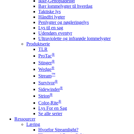
Ikke-Genopladeligt
Bær lommelygter til hverdag
Taktiske lys
Håndfri lygter
Penlygter og nøgleringelys
Lys til en sag
Udendørs eventyr
Ultraviolette og infrarøde lommelygter
Produktserie
TLR
®
ProTac
®
Stinger
®
Wedge
™
Stream
®
Survivor
®
Sidewinder
®
Strion
®
Color-Rite
Lys For en Sag
Se alle serier
Ressourcer
Læring
Hvorfor Streamlight?