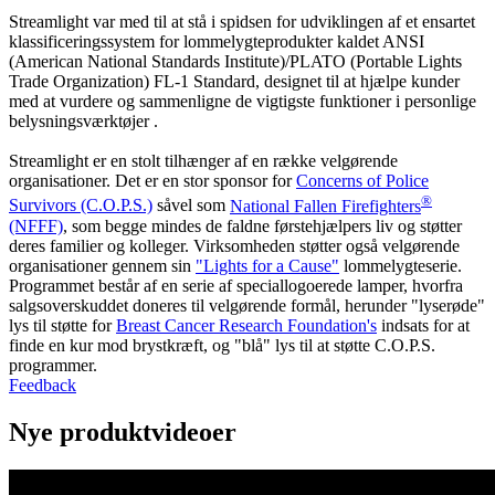
Streamlight var med til at stå i spidsen for udviklingen af et ensartet
klassificeringssystem for lommelygteprodukter kaldet ANSI
(American National Standards Institute)/PLATO (Portable Lights
Trade Organization) FL-1 Standard, designet til at hjælpe kunder
med at vurdere og sammenligne de vigtigste funktioner i personlige
belysningsværktøjer .
Streamlight er en stolt tilhænger af en række velgørende
organisationer. Det er en stor sponsor for
Concerns of Police
®
Survivors (C.O.P.S.)
såvel som
National Fallen Firefighters
(NFFF)
, som begge mindes de faldne førstehjælpers liv og støtter
deres familier og kolleger. Virksomheden støtter også velgørende
organisationer gennem sin
"Lights for a Cause"
lommelygteserie.
Programmet består af en serie af speciallogoerede lamper, hvorfra
salgsoverskuddet doneres til velgørende formål, herunder "lyserøde"
lys til støtte for
Breast Cancer Research Foundation's
indsats for at
finde en kur mod brystkræft, og "blå" lys til at støtte C.O.P.S.
programmer.
Feedback
Nye produktvideoer