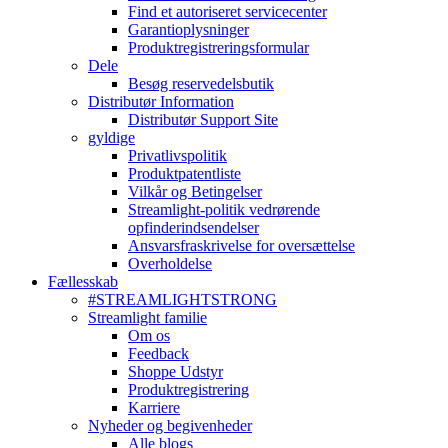
Find et autoriseret servicecenter
Garantioplysninger
Produktregistreringsformular
Dele
Besøg reservedelsbutik
Distributør Information
Distributør Support Site
gyldige
Privatlivspolitik
Produktpatentliste
Vilkår og Betingelser
Streamlight-politik vedrørende
opfinderindsendelser
Ansvarsfraskrivelse for oversættelse
Overholdelse
Fællesskab
#STREAMLIGHTSTRONG
Streamlight familie
Om os
Feedback
Shoppe Udstyr
Produktregistrering
Karriere
Nyheder og begivenheder
Alle blogs