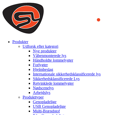
We use cookies to ensure that we provide you the best experience on o
you a better experience. To learn more or to find out how you can di
ACCEPT AND CLOSE
Produkter
Udforsk efter kategori
Nye produkter
Våbenmonterede lys
Håndholdte lommelygter
Forlygter
Hjelmbeslag
Internationale sikkerhedsklassificerede lys
Sikkerhedsklassificerede Lys
Retvinklede lommelygter
Nødscenelys
Arbejdslys
Produkttyper
Genopladelige
USB Genopladelige
Multi-Brændstof