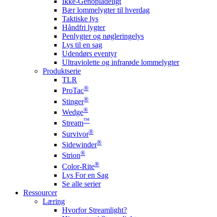
Ikke-Genopladeligt
Bær lommelygter til hverdag
Taktiske lys
Håndfri lygter
Penlygter og nøgleringelys
Lys til en sag
Udendørs eventyr
Ultraviolette og infrarøde lommelygter
Produktserie
TLR
®
ProTac
®
Stinger
®
Wedge
™
Stream
®
Survivor
®
Sidewinder
®
Strion
®
Color-Rite
Lys For en Sag
Se alle serier
Ressourcer
Læring
Hvorfor Streamlight?