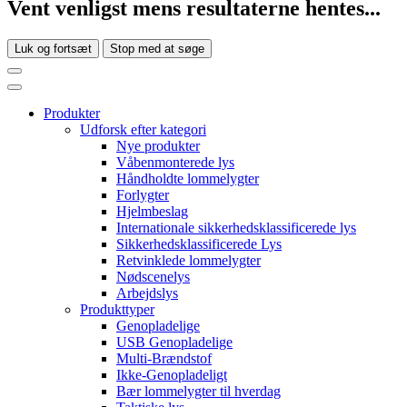
Vent venligst mens resultaterne hentes...
Luk og fortsæt
Stop med at søge
Produkter
Udforsk efter kategori
Nye produkter
Våbenmonterede lys
Håndholdte lommelygter
Forlygter
Hjelmbeslag
Internationale sikkerhedsklassificerede lys
Sikkerhedsklassificerede Lys
Retvinklede lommelygter
Nødscenelys
Arbejdslys
Produkttyper
Genopladelige
USB Genopladelige
Multi-Brændstof
Ikke-Genopladeligt
Bær lommelygter til hverdag