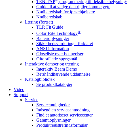
®
TEN-TAP
programmering til fleksible belysnin
Guide til at vælge den rigtige lommelygte
Nødberedskab for førstehjælpere
Nødberedskab
Læring (fortsat)
TLR Fit Guide
®
Color-Rite Technology
Batterioplysninger
Sikkerhedsvurderinger forklaret
ANSI information
Gloseliste over betingelser
Ofte stillede spørgsmål
Interaktive demoer og træning
Interaktiv Beam Demo
Retshåndhævende uddannelse
Katalogbibliotek
Se produktkataloger
Video
Support
Service
Servicemuligheder
Indsend en serviceanmodning
Find et autoriseret servicecenter
Garantioplysninger
Produktregistreringsformular