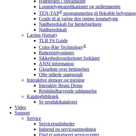
Hjørnesten i Streamlight
Lommelygteapplikationer og strålemønstre
®
TEN-TAP
programmering til fleksible belysnin
Guide til at vælge den rigtige lommelygte
Nødberedskab for førstehjælpere
Nødberedskab
Læring (fortsat)
TLR Fit Guide
®
Color-Rite Technology
Batterioplysninger
Sikkerhedsvurderinger forklaret
ANSI information
Gloseliste over betingelser
Ofte stillede spørgsmål
Interaktive demoer og træning
Interaktiv Beam Demo
Retshåndhævende uddannelse
Katalogbibliotek
Se produktkataloger
Video
Support
Service
Servicemuligheder
Indsend en serviceanmodning
Find et autoriseret servicecenter