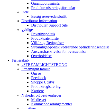
Garantioplysninger
Produktregistreringsformular
Dele
Besøg reservedelsbutik
Distributør Information
Distributør Support Site
gyldige
Privatlivspolitik
Produktpatentliste
Vilkår og Betingelser
Streamlight-politik vedrørende opfinderindsendels
Ansvarsfraskrivelse for oversættelse
Overholdelse
Fællesskab
#STREAMLIGHTSTRONG
Streamlight familie
Om os
Feedback
Shoppe Udstyr
Produktregistrering
Karriere
Nyheder og begivenheder
Mediesæt
Kommende arrangementer
Initiativer