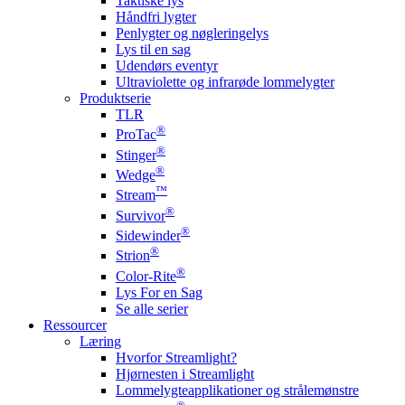
Taktiske lys
Håndfri lygter
Penlygter og nøgleringelys
Lys til en sag
Udendørs eventyr
Ultraviolette og infrarøde lommelygter
Produktserie
TLR
®
ProTac
®
Stinger
®
Wedge
™
Stream
®
Survivor
®
Sidewinder
®
Strion
®
Color-Rite
Lys For en Sag
Se alle serier
Ressourcer
Læring
Hvorfor Streamlight?
Hjørnesten i Streamlight
Lommelygteapplikationer og strålemønstre