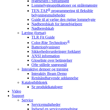
Hjørnesten i Streamlight
Lommelygteapplikationer og strålemønstre
®
TEN-TAP
programmering til fleksible
belysningsmuligheder
Guide til at vælge den rigtige lommelygte
Nødberedskab for førstehjælpere
Nødberedskab
Læring (fortsat)
TLR Fit Guide
®
Color-Rite Technology
Batterioplysninger
Sikkerhedsvurderinger forklaret
ANSI information
Gloseliste over betingelser
Ofte stillede spørgsmål
Interaktive demoer og træning
Interaktiv Beam Demo
Retshåndhævende uddannelse
Katalogbibliotek
Se produktkataloger
Video
Support
Service
Servicemuligheder
Indsend en serviceanmodning