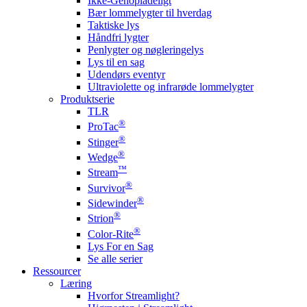
Ikke-Genopladeligt
Bær lommelygter til hverdag
Taktiske lys
Håndfri lygter
Penlygter og nøgleringelys
Lys til en sag
Udendørs eventyr
Ultraviolette og infrarøde lommelygter
Produktserie
TLR
®
ProTac
®
Stinger
®
Wedge
™
Stream
®
Survivor
®
Sidewinder
®
Strion
®
Color-Rite
Lys For en Sag
Se alle serier
Ressourcer
Læring
Hvorfor Streamlight?