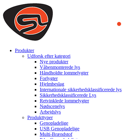
We use cookies to ensure that we provide you the best experience
on our website. By continuing to browse this website, you accept
that cookies are used to help us analyze how the website is used and
to offer you a better experience. To learn more or to find out how
you can disable cookies, you can access our
Privacy Policy
.
ACCEPT AND CLOSE
Produkter
Udforsk efter kategori
Nye produkter
Våbenmonterede lys
Håndholdte lommelygter
Forlygter
Hjelmbeslag
Internationale sikkerhedsklassificerede lys
Sikkerhedsklassificerede Lys
Retvinklede lommelygter
Nødscenelys
Arbejdslys
Produkttyper
Genopladelige
USB Genopladelige
Multi-Brændstof