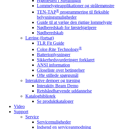
Hjørnesten i Streamlight
Lommelygteapplikationer og strålemønstre
®
TEN-TAP
programmering til fleksible
belysningsmuligheder
Guide til at vælge den rigtige lommelygte
Nødberedskab for førstehjælpere
Nødberedskab
Læring (fortsat)
TLR Fit Guide
®
Color-Rite Technology
Batterioplysninger
Sikkerhedsvurderinger forklaret
ANSI information
Gloseliste over betingelser
Ofte stillede spørgsmål
Interaktive demoer og træning
Interaktiv Beam Demo
Retshåndhævende uddannelse
Katalogbibliotek
Se produktkataloger
Video
Support
Service
Servicemuligheder
Indsend en serviceanmodning