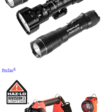
®
ProTac