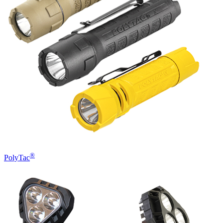
®
PolyTac