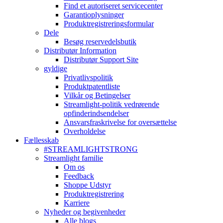
Find et autoriseret servicecenter
Garantioplysninger
Produktregistreringsformular
Dele
Besøg reservedelsbutik
Distributør Information
Distributør Support Site
gyldige
Privatlivspolitik
Produktpatentliste
Vilkår og Betingelser
Streamlight-politik vedrørende
opfinderindsendelser
Ansvarsfraskrivelse for oversættelse
Overholdelse
Fællesskab
#STREAMLIGHTSTRONG
Streamlight familie
Om os
Feedback
Shoppe Udstyr
Produktregistrering
Karriere
Nyheder og begivenheder
Alle blogs