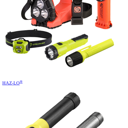
®
HAZ-LO