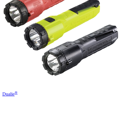
®
Dualie