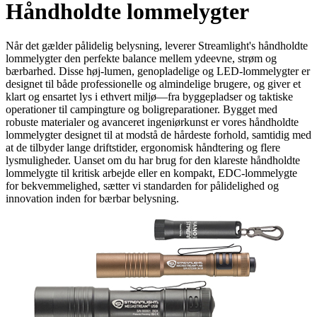
Håndholdte lommelygter
Når det gælder pålidelig belysning, leverer Streamlight's håndholdte
lommelygter den perfekte balance mellem ydeevne, strøm og
bærbarhed. Disse høj-lumen, genopladelige og LED-lommelygter er
designet til både professionelle og almindelige brugere, og giver et
klart og ensartet lys i ethvert miljø—fra byggepladser og taktiske
operationer til campingture og boligreparationer. Bygget med
robuste materialer og avanceret ingeniørkunst er vores håndholdte
lommelygter designet til at modstå de hårdeste forhold, samtidig med
at de tilbyder lange driftstider, ergonomisk håndtering og flere
lysmuligheder. Uanset om du har brug for den klareste håndholdte
lommelygte til kritisk arbejde eller en kompakt, EDC-lommelygte
for bekvemmelighed, sætter vi standarden for pålidelighed og
innovation inden for bærbar belysning.