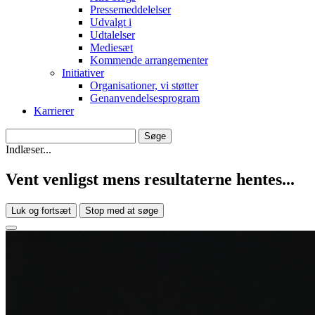
Pressemeddelelser
Udvalgt i
Udtalelser
Mediesæt
Kommende arrangementer
Initiativer
Organisationer, vi støtter
Genanvendelsesprogram
Karrierer
Indlæser...
Vent venligst mens resultaterne hentes...
Luk og fortsæt
Stop med at søge