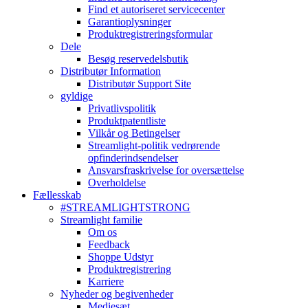
Find et autoriseret servicecenter
Garantioplysninger
Produktregistreringsformular
Dele
Besøg reservedelsbutik
Distributør Information
Distributør Support Site
gyldige
Privatlivspolitik
Produktpatentliste
Vilkår og Betingelser
Streamlight-politik vedrørende
opfinderindsendelser
Ansvarsfraskrivelse for oversættelse
Overholdelse
Fællesskab
#STREAMLIGHTSTRONG
Streamlight familie
Om os
Feedback
Shoppe Udstyr
Produktregistrering
Karriere
Nyheder og begivenheder
Mediesæt