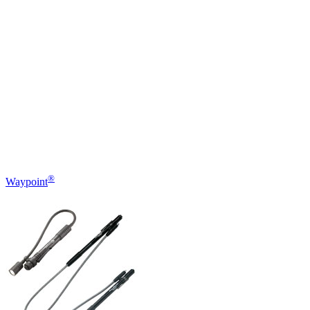
®
Waypoint