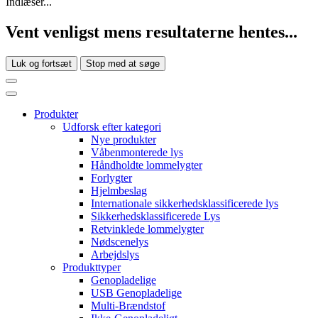
Indlæser...
Vent venligst mens resultaterne hentes...
Luk og fortsæt
Stop med at søge
Produkter
Udforsk efter kategori
Nye produkter
Våbenmonterede lys
Håndholdte lommelygter
Forlygter
Hjelmbeslag
Internationale sikkerhedsklassificerede lys
Sikkerhedsklassificerede Lys
Retvinklede lommelygter
Nødscenelys
Arbejdslys
Produkttyper
Genopladelige
USB Genopladelige
Multi-Brændstof