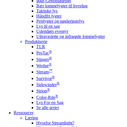
Ikke-Genopladeligt
Bær lommelygter til hverdag
Taktiske lys
Håndfri lygter
Penlygter og nøgleringelys
Lys til en sag
Udendørs eventyr
Ultraviolette og infrarøde lommelygter
Produktserie
TLR
®
ProTac
®
Stinger
®
Wedge
™
Stream
®
Survivor
®
Sidewinder
®
Strion
®
Color-Rite
Lys For en Sag
Se alle serier
Ressourcer
Læring
Hvorfor Streamlight?