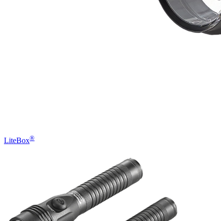
®
LiteBox