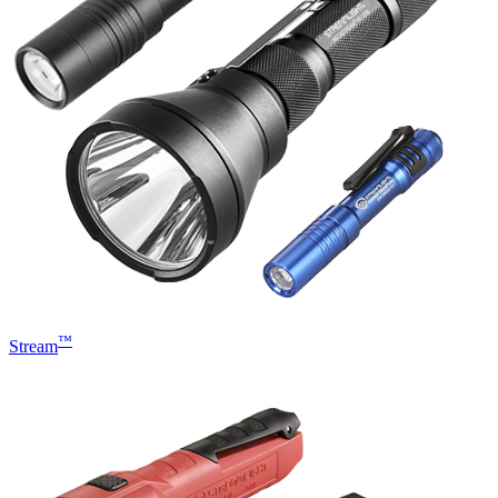
™
Stream