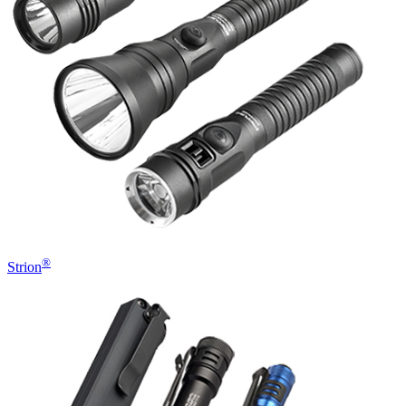
®
Strion