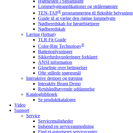
Hjørnesten i Streamlight
Lommelygteapplikationer og strålemønstre
®
TEN-TAP
programmering til fleksible belysnin
Guide til at vælge den rigtige lommelygte
Nødberedskab for førstehjælpere
Nødberedskab
Læring (fortsat)
TLR Fit Guide
®
Color-Rite Technology
Batterioplysninger
Sikkerhedsvurderinger forklaret
ANSI information
Gloseliste over betingelser
Ofte stillede spørgsmål
Interaktive demoer og træning
Interaktiv Beam Demo
Retshåndhævende uddannelse
Katalogbibliotek
Se produktkataloger
Video
Support
Service
Servicemuligheder
Indsend en serviceanmodning
Find et autoriseret servicecenter