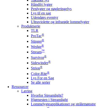
Taktiske lys
Håndfri lygter
Penlygter og nøgleringelys
Lys til en sag
Udendørs eventyr
Ultraviolette og infrarøde lommelygter
Produktserie
TLR
®
ProTac
®
Stinger
®
Wedge
™
Stream
®
Survivor
®
Sidewinder
®
Strion
®
Color-Rite
Lys For en Sag
Se alle serier
Ressourcer
Læring
Hvorfor Streamlight?
Hjørnesten i Streamlight
Lommelygteapplikationer og strålemønstre