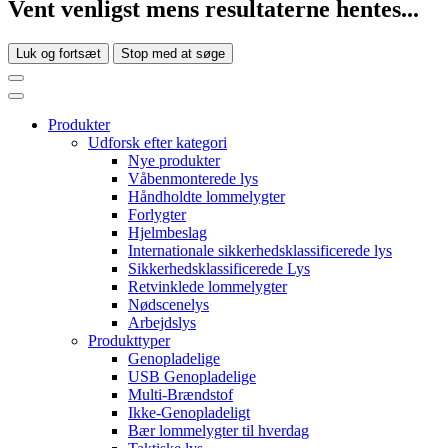
Vent venligst mens resultaterne hentes...
Luk og fortsæt
Stop med at søge
Produkter
Udforsk efter kategori
Nye produkter
Våbenmonterede lys
Håndholdte lommelygter
Forlygter
Hjelmbeslag
Internationale sikkerhedsklassificerede lys
Sikkerhedsklassificerede Lys
Retvinklede lommelygter
Nødscenelys
Arbejdslys
Produkttyper
Genopladelige
USB Genopladelige
Multi-Brændstof
Ikke-Genopladeligt
Bær lommelygter til hverdag