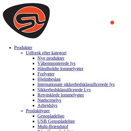
We use cookies to ensure that we provide you the best experience on o
you a better experience. To learn more or to find out how you can di
ACCEPT AND CLOSE
Produkter
Udforsk efter kategori
Nye produkter
Våbenmonterede lys
Håndholdte lommelygter
Forlygter
Hjelmbeslag
Internationale sikkerhedsklassificerede lys
Sikkerhedsklassificerede Lys
Retvinklede lommelygter
Nødscenelys
Arbejdslys
Produkttyper
Genopladelige
USB Genopladelige
Multi-Brændstof