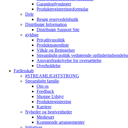
Garantioplysninger
Produktregistreringsformular
Dele
Besøg reservedelsbutik
Distributør Information
Distributør Support Site
gyldige
Privatlivspolitik
Produktpatentliste
Vilkår og Betingelser
Streamlight-politik vedrørende opfinderindsendels
Ansvarsfraskrivelse for oversættelse
Overholdelse
Fællesskab
#STREAMLIGHTSTRONG
Streamlight familie
Om os
Feedback
Shoppe Udstyr
Produktregistrering
Karriere
Nyheder og begivenheder
Mediesæt
Kommende arrangementer
Initiativer