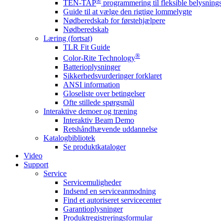
®
TEN-TAP
programmering til fleksible belysnin
Guide til at vælge den rigtige lommelygte
Nødberedskab for førstehjælpere
Nødberedskab
Læring (fortsat)
TLR Fit Guide
®
Color-Rite Technology
Batterioplysninger
Sikkerhedsvurderinger forklaret
ANSI information
Gloseliste over betingelser
Ofte stillede spørgsmål
Interaktive demoer og træning
Interaktiv Beam Demo
Retshåndhævende uddannelse
Katalogbibliotek
Se produktkataloger
Video
Support
Service
Servicemuligheder
Indsend en serviceanmodning
Find et autoriseret servicecenter
Garantioplysninger
Produktregistreringsformular