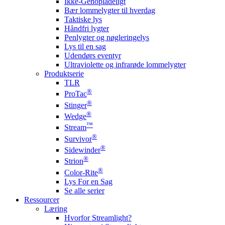
Ikke-Genopladeligt
Bær lommelygter til hverdag
Taktiske lys
Håndfri lygter
Penlygter og nøgleringelys
Lys til en sag
Udendørs eventyr
Ultraviolette og infrarøde lommelygter
Produktserie
TLR
®
ProTac
®
Stinger
®
Wedge
™
Stream
®
Survivor
®
Sidewinder
®
Strion
®
Color-Rite
Lys For en Sag
Se alle serier
Ressourcer
Læring
Hvorfor Streamlight?