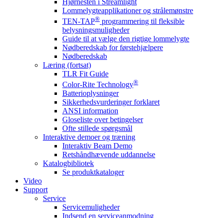
Hjørnesten i Streamlight
Lommelygteapplikationer og strålemønstre
®
TEN-TAP
programmering til fleksible
belysningsmuligheder
Guide til at vælge den rigtige lommelygte
Nødberedskab for førstehjælpere
Nødberedskab
Læring (fortsat)
TLR Fit Guide
®
Color-Rite Technology
Batterioplysninger
Sikkerhedsvurderinger forklaret
ANSI information
Gloseliste over betingelser
Ofte stillede spørgsmål
Interaktive demoer og træning
Interaktiv Beam Demo
Retshåndhævende uddannelse
Katalogbibliotek
Se produktkataloger
Video
Support
Service
Servicemuligheder
Indsend en serviceanmodning