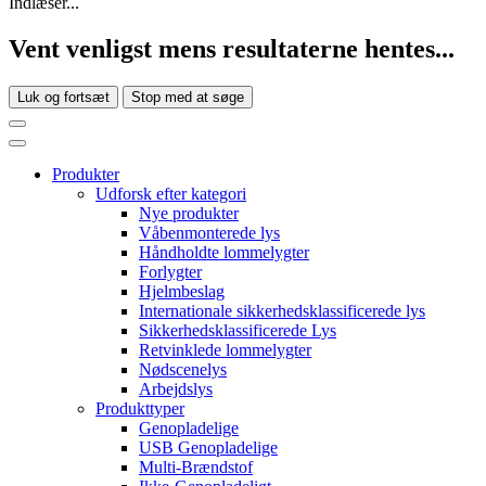
Indlæser...
Vent venligst mens resultaterne hentes...
Luk og fortsæt
Stop med at søge
Produkter
Udforsk efter kategori
Nye produkter
Våbenmonterede lys
Håndholdte lommelygter
Forlygter
Hjelmbeslag
Internationale sikkerhedsklassificerede lys
Sikkerhedsklassificerede Lys
Retvinklede lommelygter
Nødscenelys
Arbejdslys
Produkttyper
Genopladelige
USB Genopladelige
Multi-Brændstof