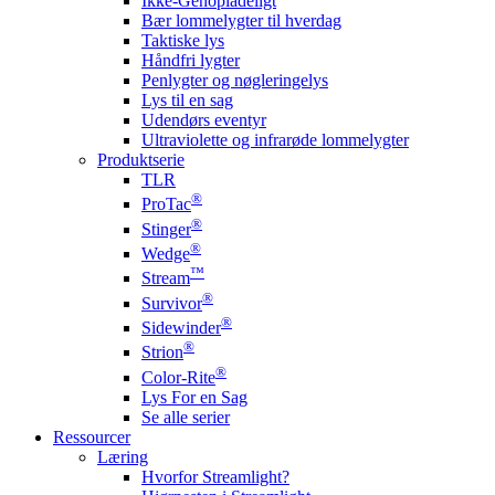
Ikke-Genopladeligt
Bær lommelygter til hverdag
Taktiske lys
Håndfri lygter
Penlygter og nøgleringelys
Lys til en sag
Udendørs eventyr
Ultraviolette og infrarøde lommelygter
Produktserie
TLR
®
ProTac
®
Stinger
®
Wedge
™
Stream
®
Survivor
®
Sidewinder
®
Strion
®
Color-Rite
Lys For en Sag
Se alle serier
Ressourcer
Læring
Hvorfor Streamlight?