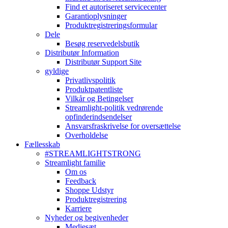
Find et autoriseret servicecenter
Garantioplysninger
Produktregistreringsformular
Dele
Besøg reservedelsbutik
Distributør Information
Distributør Support Site
gyldige
Privatlivspolitik
Produktpatentliste
Vilkår og Betingelser
Streamlight-politik vedrørende
opfinderindsendelser
Ansvarsfraskrivelse for oversættelse
Overholdelse
Fællesskab
#STREAMLIGHTSTRONG
Streamlight familie
Om os
Feedback
Shoppe Udstyr
Produktregistrering
Karriere
Nyheder og begivenheder
Mediesæt