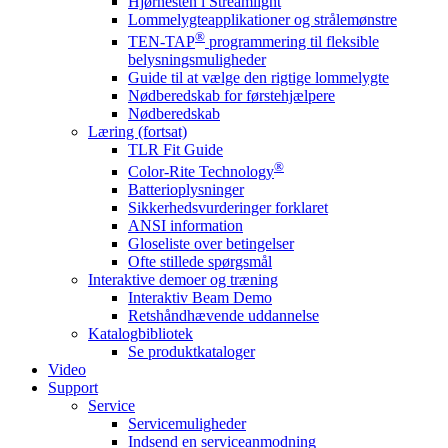
Hjørnesten i Streamlight
Lommelygteapplikationer og strålemønstre
®
TEN-TAP
programmering til fleksible
belysningsmuligheder
Guide til at vælge den rigtige lommelygte
Nødberedskab for førstehjælpere
Nødberedskab
Læring (fortsat)
TLR Fit Guide
®
Color-Rite Technology
Batterioplysninger
Sikkerhedsvurderinger forklaret
ANSI information
Gloseliste over betingelser
Ofte stillede spørgsmål
Interaktive demoer og træning
Interaktiv Beam Demo
Retshåndhævende uddannelse
Katalogbibliotek
Se produktkataloger
Video
Support
Service
Servicemuligheder
Indsend en serviceanmodning