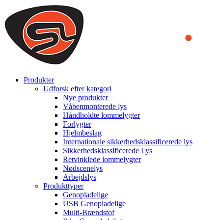
We use cookies to ensure that we provide you the best experience
on our website. By continuing to browse this website, you accept
that cookies are used to help us analyze how the website is used and
to offer you a better experience. To learn more or to find out how
you can disable cookies, you can access our
Privacy Policy
.
ACCEPT AND CLOSE
Produkter
Udforsk efter kategori
Nye produkter
Våbenmonterede lys
Håndholdte lommelygter
Forlygter
Hjelmbeslag
Internationale sikkerhedsklassificerede lys
Sikkerhedsklassificerede Lys
Retvinklede lommelygter
Nødscenelys
Arbejdslys
Produkttyper
Genopladelige
USB Genopladelige
Multi-Brændstof