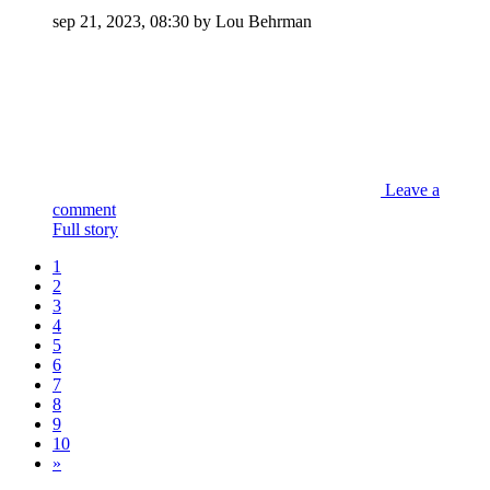
sep 21, 2023, 08:30 by Lou Behrman
Leave a
comment
Full story
1
2
3
4
5
6
7
8
9
10
»