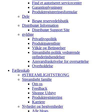
Find et autoriseret servicecenter
Garantioplysninger
Produktregistreringsformular
Dele
Besøg reservedelsbutik
Distributør Information
Distributør Support Site
gyldige
Privatlivspolitik
Produktpatentliste
Vilkår og Betingelser
Streamlight-politik vedrørende
opfinderindsendelser
Ansvarsfraskrivelse for oversættelse
Overholdelse
Fællesskab
#STREAMLIGHTSTRONG
Streamlight familie
Om os
Feedback
Shoppe Udstyr
Produktregistrering
Karriere
Nyheder og begivenheder
Alle blogs