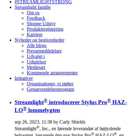
#STREAMLIGHTSTRONG
Streamlight familie
Om os
Feedback
Shoppe Udstyr
Produktregistrering
Karriere
Nyheder og begivenheder
Alle blogs
Pressemeddelelser
Udvalgt i
Udtalelser
Mediesæt
Kommende arrangementer
Initiativer
Organisationer, vi støtter
Genanvendelsesprogram
®
®
Streamlight
introducerer Stylus Pro
HAZ-
®
LO
lommelygten
sep 26, 2023, 11:38 by Carly Shields
®
Streamlight
, Inc., en førende leverandør af højtydende
®
®
belysning, lancerede den nye Stylus Pro
HAZ-LO
, en