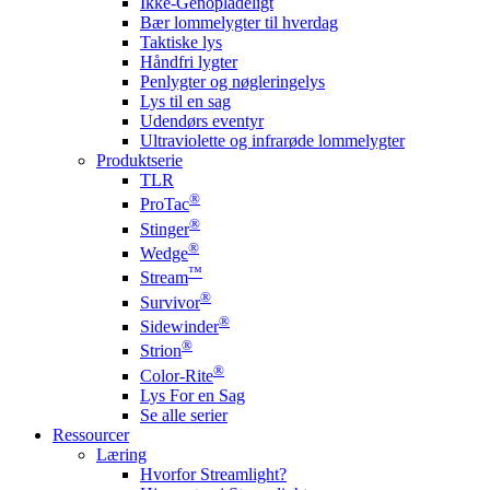
Ikke-Genopladeligt
Bær lommelygter til hverdag
Taktiske lys
Håndfri lygter
Penlygter og nøgleringelys
Lys til en sag
Udendørs eventyr
Ultraviolette og infrarøde lommelygter
Produktserie
TLR
®
ProTac
®
Stinger
®
Wedge
™
Stream
®
Survivor
®
Sidewinder
®
Strion
®
Color-Rite
Lys For en Sag
Se alle serier
Ressourcer
Læring
Hvorfor Streamlight?