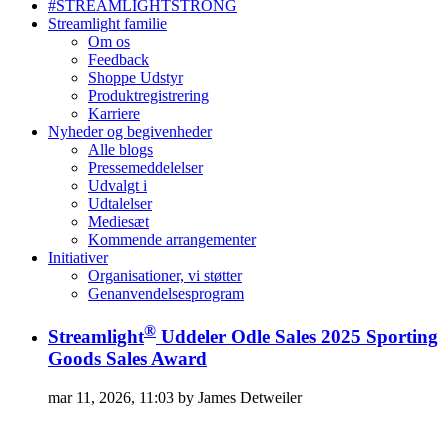
#STREAMLIGHTSTRONG
Streamlight familie
Om os
Feedback
Shoppe Udstyr
Produktregistrering
Karriere
Nyheder og begivenheder
Alle blogs
Pressemeddelelser
Udvalgt i
Udtalelser
Mediesæt
Kommende arrangementer
Initiativer
Organisationer, vi støtter
Genanvendelsesprogram
®
Streamlight
Uddeler Odle Sales 2025 Sporting
Goods Sales Award
mar 11, 2026, 11:03 by James Detweiler