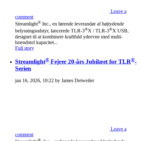
Leave a
comment
®
Streamlight
Inc., en førende leverandør af højtydende
®
®
belysningsudstyr, lancerede TLR-3
X / TLR-3
X USB,
designet til at kombinere kraftfuld ydeevne med multi-
brændstof kapacitet...
Full story
®
®
Streamlight
Fejrer 20-års Jubilæet for TLR
-
Serien
jan 16, 2026, 10:22 by James Detweiler
Leave a
comment
®