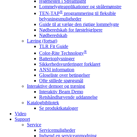
Hjørnesten i Streamlight
Lommelygteapplikationer og strålemønstre
®
TEN-TAP
programmering til fleksible
belysningsmuligheder
Guide til at vælge den rigtige lommelygte
Nødberedskab for førstehjælpere
Nødberedskab
Læring (fortsat)
TLR Fit Guide
®
Color-Rite Technology
Batterioplysninger
Sikkerhedsvurderinger forklaret
ANSI information
Gloseliste over betingelser
Ofte stillede spørgsmål
Interaktive demoer og træning
Interaktiv Beam Demo
Retshåndhævende uddannelse
Katalogbibliotek
Se produktkataloger
Video
Support
Service
Servicemuligheder
Indsend en serviceanmodning