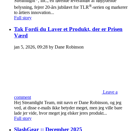
Streamlight
, Inc., en førende leverandør af højtydende
®
belysning, fejrer 20-års jubilæet for TLR
-serien og markerer
to årtiers innovation...
Full story
Tak Fordi du Laver et Produkt, der er Prisen
Værd
jan 5, 2026, 09:28 by Dane Robinson
Leave a
comment
Hej Streamlight Team, mit navn er Dane Robinson, og jeg
ved, at disse e-mails ikke betyder meget, men jeg ville bare
lade jer vide, hvor meget jeg elsker jeres produkt...
Full story
SlashGear :: December 2025