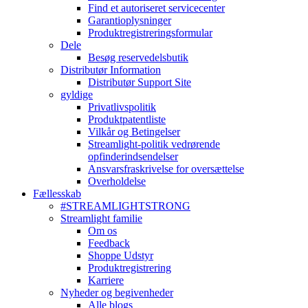
Find et autoriseret servicecenter
Garantioplysninger
Produktregistreringsformular
Dele
Besøg reservedelsbutik
Distributør Information
Distributør Support Site
gyldige
Privatlivspolitik
Produktpatentliste
Vilkår og Betingelser
Streamlight-politik vedrørende
opfinderindsendelser
Ansvarsfraskrivelse for oversættelse
Overholdelse
Fællesskab
#STREAMLIGHTSTRONG
Streamlight familie
Om os
Feedback
Shoppe Udstyr
Produktregistrering
Karriere
Nyheder og begivenheder
Alle blogs