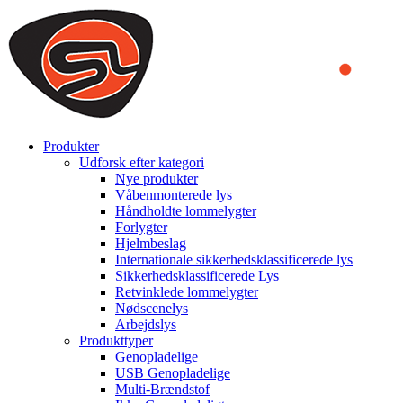
We use cookies to ensure that we provide you the best experience
on our website. By continuing to browse this website, you accept
that cookies are used to help us analyze how the website is used and
to offer you a better experience. To learn more or to find out how
you can disable cookies, you can access our
Privacy Policy
.
ACCEPT AND CLOSE
Produkter
Udforsk efter kategori
Nye produkter
Våbenmonterede lys
Håndholdte lommelygter
Forlygter
Hjelmbeslag
Internationale sikkerhedsklassificerede lys
Sikkerhedsklassificerede Lys
Retvinklede lommelygter
Nødscenelys
Arbejdslys
Produkttyper
Genopladelige
USB Genopladelige
Multi-Brændstof