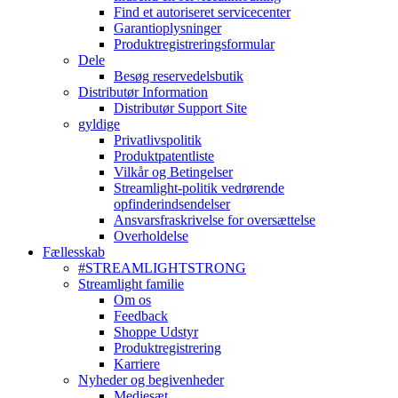
Find et autoriseret servicecenter
Garantioplysninger
Produktregistreringsformular
Dele
Besøg reservedelsbutik
Distributør Information
Distributør Support Site
gyldige
Privatlivspolitik
Produktpatentliste
Vilkår og Betingelser
Streamlight-politik vedrørende
opfinderindsendelser
Ansvarsfraskrivelse for oversættelse
Overholdelse
Fællesskab
#STREAMLIGHTSTRONG
Streamlight familie
Om os
Feedback
Shoppe Udstyr
Produktregistrering
Karriere
Nyheder og begivenheder
Mediesæt