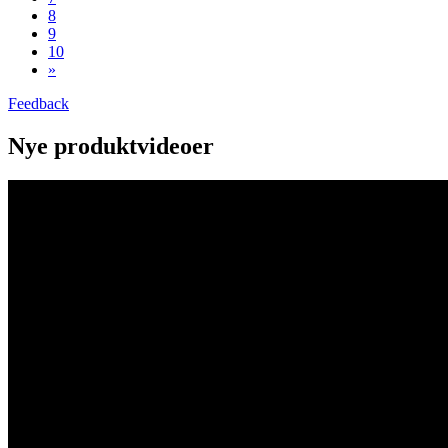
8
9
10
»
Feedback
Nye produktvideoer