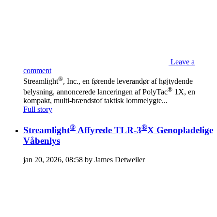
Leave a
comment
®
Streamlight
, Inc., en førende leverandør af højtydende
®
belysning, annoncerede lanceringen af PolyTac
1X, en
kompakt, multi-brændstof taktisk lommelygte...
Full story
®
®
Streamlight
Affyrede TLR-3
X Genopladelige
Våbenlys
jan 20, 2026, 08:58 by James Detweiler