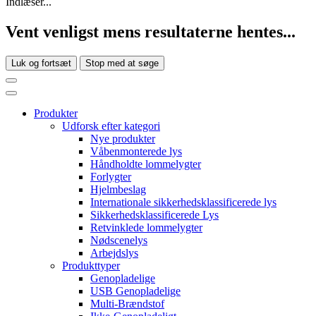
Indlæser...
Vent venligst mens resultaterne hentes...
Luk og fortsæt
Stop med at søge
Produkter
Udforsk efter kategori
Nye produkter
Våbenmonterede lys
Håndholdte lommelygter
Forlygter
Hjelmbeslag
Internationale sikkerhedsklassificerede lys
Sikkerhedsklassificerede Lys
Retvinklede lommelygter
Nødscenelys
Arbejdslys
Produkttyper
Genopladelige
USB Genopladelige
Multi-Brændstof