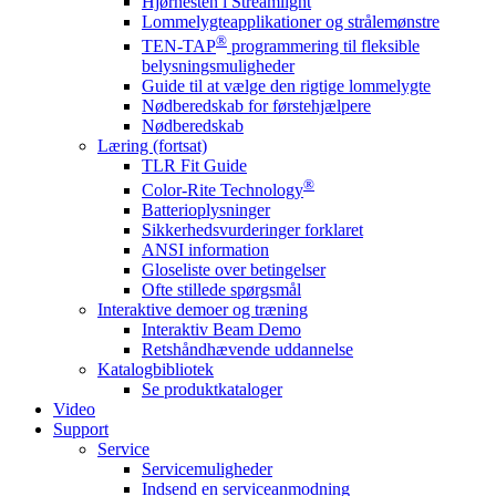
Hjørnesten i Streamlight
Lommelygteapplikationer og strålemønstre
®
TEN-TAP
programmering til fleksible
belysningsmuligheder
Guide til at vælge den rigtige lommelygte
Nødberedskab for førstehjælpere
Nødberedskab
Læring (fortsat)
TLR Fit Guide
®
Color-Rite Technology
Batterioplysninger
Sikkerhedsvurderinger forklaret
ANSI information
Gloseliste over betingelser
Ofte stillede spørgsmål
Interaktive demoer og træning
Interaktiv Beam Demo
Retshåndhævende uddannelse
Katalogbibliotek
Se produktkataloger
Video
Support
Service
Servicemuligheder
Indsend en serviceanmodning