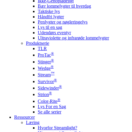
Ikke-Genopladeligt
Bær lommelygter til hverdag
Taktiske lys
Håndfri lygter
Penlygter og nøgleringelys
Lys til en sag
Udendørs eventyr
Ultraviolette og infrarøde lommelygter
Produktserie
TLR
®
ProTac
®
Stinger
®
Wedge
™
Stream
®
Survivor
®
Sidewinder
®
Strion
®
Color-Rite
Lys For en Sag
Se alle serier
Ressourcer
Læring
Hvorfor Streamlight?