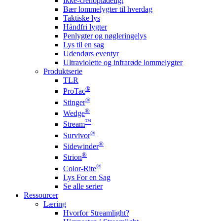
Ikke-Genopladeligt
Bær lommelygter til hverdag
Taktiske lys
Håndfri lygter
Penlygter og nøgleringelys
Lys til en sag
Udendørs eventyr
Ultraviolette og infrarøde lommelygter
Produktserie
TLR
®
ProTac
®
Stinger
®
Wedge
™
Stream
®
Survivor
®
Sidewinder
®
Strion
®
Color-Rite
Lys For en Sag
Se alle serier
Ressourcer
Læring
Hvorfor Streamlight?