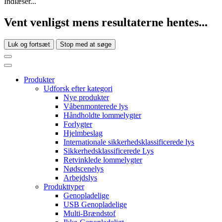
Indlæser...
Vent venligst mens resultaterne hentes...
Luk og fortsæt
Stop med at søge
Produkter
Udforsk efter kategori
Nye produkter
Våbenmonterede lys
Håndholdte lommelygter
Forlygter
Hjelmbeslag
Internationale sikkerhedsklassificerede lys
Sikkerhedsklassificerede Lys
Retvinklede lommelygter
Nødscenelys
Arbejdslys
Produkttyper
Genopladelige
USB Genopladelige
Multi-Brændstof