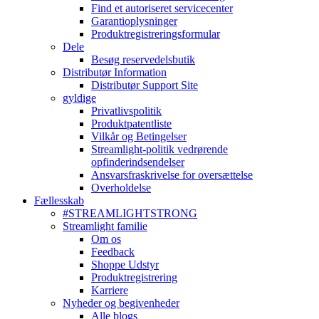
Find et autoriseret servicecenter
Garantioplysninger
Produktregistreringsformular
Dele
Besøg reservedelsbutik
Distributør Information
Distributør Support Site
gyldige
Privatlivspolitik
Produktpatentliste
Vilkår og Betingelser
Streamlight-politik vedrørende
opfinderindsendelser
Ansvarsfraskrivelse for oversættelse
Overholdelse
Fællesskab
#STREAMLIGHTSTRONG
Streamlight familie
Om os
Feedback
Shoppe Udstyr
Produktregistrering
Karriere
Nyheder og begivenheder
Alle blogs