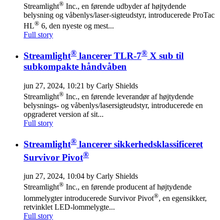
®
Streamlight
Inc., en førende udbyder af højtydende
belysning og våbenlys/laser-sigteudstyr, introducerede ProTac
®
HL
6, den nyeste og mest...
Full story
®
®
Streamlight
lancerer TLR-7
X sub til
subkompakte håndvåben
jun 27, 2024, 10:21 by Carly Shields
®
Streamlight
Inc., en førende leverandør af højtydende
belysnings- og våbenlys/lasersigteudstyr, introducerede en
opgraderet version af sit...
Full story
®
Streamlight
lancerer sikkerhedsklassificeret
®
Survivor Pivot
jun 27, 2024, 10:04 by Carly Shields
®
Streamlight
Inc., en førende producent af højtydende
®
lommelygter introducerede Survivor Pivot
, en egensikker,
retvinklet LED-lommelygte...
Full story