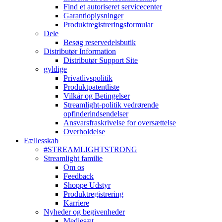
Find et autoriseret servicecenter
Garantioplysninger
Produktregistreringsformular
Dele
Besøg reservedelsbutik
Distributør Information
Distributør Support Site
gyldige
Privatlivspolitik
Produktpatentliste
Vilkår og Betingelser
Streamlight-politik vedrørende
opfinderindsendelser
Ansvarsfraskrivelse for oversættelse
Overholdelse
Fællesskab
#STREAMLIGHTSTRONG
Streamlight familie
Om os
Feedback
Shoppe Udstyr
Produktregistrering
Karriere
Nyheder og begivenheder
Mediesæt