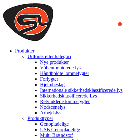
We use cookies to ensure that we provide you the best experience
on our website. By continuing to browse this website, you accept
that cookies are used to help us analyze how the website is used and
to offer you a better experience. To learn more or to find out how
you can disable cookies, you can access our
Privacy Policy
.
ACCEPT AND CLOSE
Produkter
Udforsk efter kategori
Nye produkter
Våbenmonterede lys
Håndholdte lommelygter
Forlygter
Hjelmbeslag
Internationale sikkerhedsklassificerede lys
Sikkerhedsklassificerede Lys
Retvinklede lommelygter
Nødscenelys
Arbejdslys
Produkttyper
Genopladelige
USB Genopladelige
Multi-Brændstof