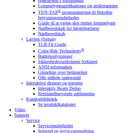
Hjørnesten i Streamlight
Lommelygteapplikationer og strålemønstre
®
TEN-TAP
programmering til fleksible
belysningsmuligheder
Guide til at vælge den rigtige lommelygte
Nødberedskab for førstehjælpere
Nødberedskab
Læring (fortsat)
TLR Fit Guide
®
Color-Rite Technology
Batterioplysninger
Sikkerhedsvurderinger forklaret
ANSI information
Gloseliste over betingelser
Ofte stillede spørgsmål
Interaktive demoer og træning
Interaktiv Beam Demo
Retshåndhævende uddannelse
Katalogbibliotek
Se produktkataloger
Video
Support
Service
Servicemuligheder
Indsend en serviceanmodning