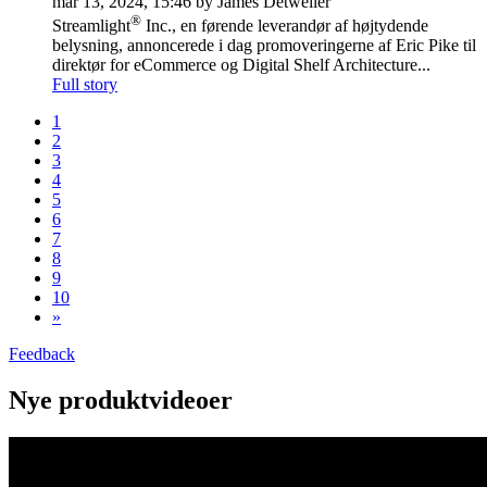
mar 13, 2024, 15:46 by James Detweiler
®
Streamlight
Inc., en førende leverandør af højtydende
belysning, annoncerede i dag promoveringerne af Eric Pike til
direktør for eCommerce og Digital Shelf Architecture...
Full story
1
2
3
4
5
6
7
8
9
10
»
Feedback
Nye produktvideoer