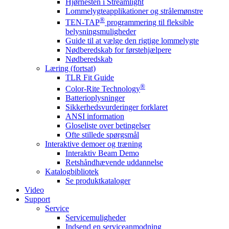
Hjørnesten i Streamlight
Lommelygteapplikationer og strålemønstre
®
TEN-TAP
programmering til fleksible
belysningsmuligheder
Guide til at vælge den rigtige lommelygte
Nødberedskab for førstehjælpere
Nødberedskab
Læring (fortsat)
TLR Fit Guide
®
Color-Rite Technology
Batterioplysninger
Sikkerhedsvurderinger forklaret
ANSI information
Gloseliste over betingelser
Ofte stillede spørgsmål
Interaktive demoer og træning
Interaktiv Beam Demo
Retshåndhævende uddannelse
Katalogbibliotek
Se produktkataloger
Video
Support
Service
Servicemuligheder
Indsend en serviceanmodning