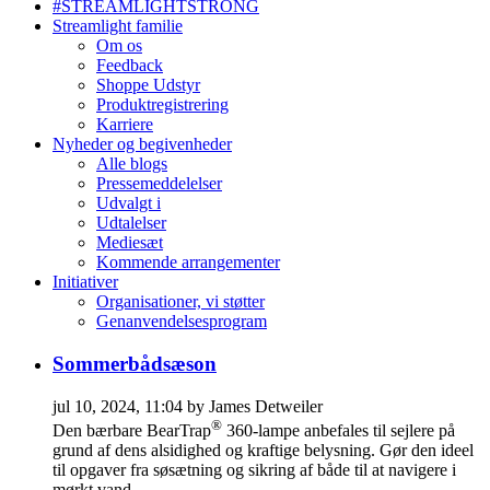
#STREAMLIGHTSTRONG
Streamlight familie
Om os
Feedback
Shoppe Udstyr
Produktregistrering
Karriere
Nyheder og begivenheder
Alle blogs
Pressemeddelelser
Udvalgt i
Udtalelser
Mediesæt
Kommende arrangementer
Initiativer
Organisationer, vi støtter
Genanvendelsesprogram
Sommerbådsæson
jul 10, 2024, 11:04 by James Detweiler
®
Den bærbare BearTrap
360-lampe anbefales til sejlere på
grund af dens alsidighed og kraftige belysning. Gør den ideel
til opgaver fra søsætning og sikring af både til at navigere i
mørkt vand...