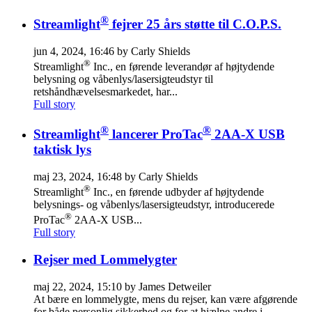
®
Streamlight
fejrer 25 års støtte til C.O.P.S.
jun 4, 2024, 16:46 by Carly Shields
®
Streamlight
Inc., en førende leverandør af højtydende
belysning og våbenlys/lasersigteudstyr til
retshåndhævelsesmarkedet, har...
Full story
®
®
Streamlight
lancerer ProTac
2AA-X USB
taktisk lys
maj 23, 2024, 16:48 by Carly Shields
®
Streamlight
Inc., en førende udbyder af højtydende
belysnings- og våbenlys/lasersigteudstyr, introducerede
®
ProTac
2AA-X USB...
Full story
Rejser med Lommelygter
maj 22, 2024, 15:10 by James Detweiler
At bære en lommelygte, mens du rejser, kan være afgørende
for både personlig sikkerhed og for at hjælpe andre i