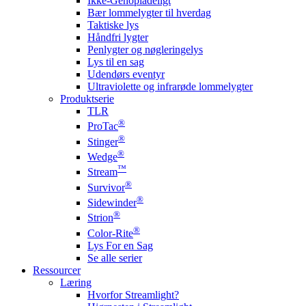
Ikke-Genopladeligt
Bær lommelygter til hverdag
Taktiske lys
Håndfri lygter
Penlygter og nøgleringelys
Lys til en sag
Udendørs eventyr
Ultraviolette og infrarøde lommelygter
Produktserie
TLR
®
ProTac
®
Stinger
®
Wedge
™
Stream
®
Survivor
®
Sidewinder
®
Strion
®
Color-Rite
Lys For en Sag
Se alle serier
Ressourcer
Læring
Hvorfor Streamlight?