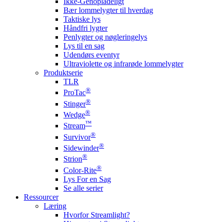
Ikke-Genopladeligt
Bær lommelygter til hverdag
Taktiske lys
Håndfri lygter
Penlygter og nøgleringelys
Lys til en sag
Udendørs eventyr
Ultraviolette og infrarøde lommelygter
Produktserie
TLR
®
ProTac
®
Stinger
®
Wedge
™
Stream
®
Survivor
®
Sidewinder
®
Strion
®
Color-Rite
Lys For en Sag
Se alle serier
Ressourcer
Læring
Hvorfor Streamlight?