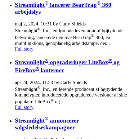
®
®
Streamlight
lancerer BearTrap
360
arbejdslys
maj 2, 2024, 10:31 by Carly Shields
®
Streamlight
, Inc., en førende leverandør af højtydende
®
belysning, lancerede den nye BearTrap
360, en
multifunktions, genopladelig arbejdslampe, der...
Full story
®
®
Streamlight
opgraderinger LiteBox
og
®
FireBox
lanterner
apr 24, 2024, 11:53 by Carly Shields
®
Streamlight
, Inc., en førende producent af højtydende
lommelygter, introducerede opgraderede versioner af sine
®
populære LiteBox
og...
Full story
®
Streamlight
annoncerer
salgsledelseskampagner