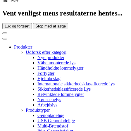
Indlæser...
Vent venligst mens resultaterne hentes...
Luk og fortsæt
Stop med at søge
Produkter
Udforsk efter kategori
Nye produkter
Våbenmonterede lys
Håndholdte lommelygter
Forlygter
Hjelmbeslag
Internationale sikkerhedsklassificerede lys
Sikkerhedsklassificerede Lys
Retvinklede lommelygter
Nødscenelys
Arbejdslys
Produkttyper
Genopladelige
USB Genopladelige
Multi-Brændstof