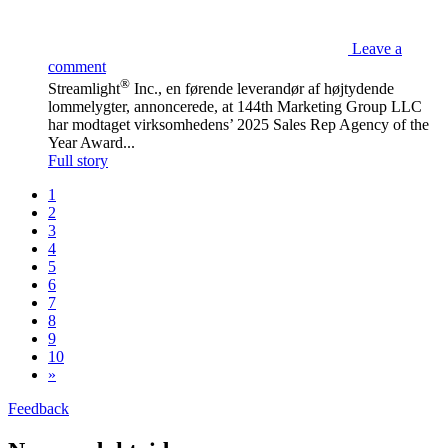
Leave a
comment
®
Streamlight
Inc., en førende leverandør af højtydende
lommelygter, annoncerede, at 144th Marketing Group LLC
har modtaget virksomhedens’ 2025 Sales Rep Agency of the
Year Award...
Full story
1
2
3
4
5
6
7
8
9
10
»
Feedback