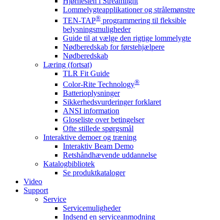
Hjørnesten i Streamlight
Lommelygteapplikationer og strålemønstre
®
TEN-TAP
programmering til fleksible
belysningsmuligheder
Guide til at vælge den rigtige lommelygte
Nødberedskab for førstehjælpere
Nødberedskab
Læring (fortsat)
TLR Fit Guide
®
Color-Rite Technology
Batterioplysninger
Sikkerhedsvurderinger forklaret
ANSI information
Gloseliste over betingelser
Ofte stillede spørgsmål
Interaktive demoer og træning
Interaktiv Beam Demo
Retshåndhævende uddannelse
Katalogbibliotek
Se produktkataloger
Video
Support
Service
Servicemuligheder
Indsend en serviceanmodning