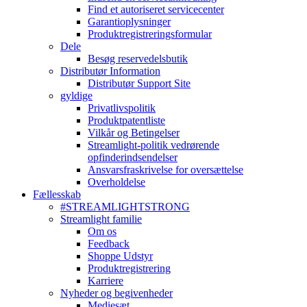
Find et autoriseret servicecenter
Garantioplysninger
Produktregistreringsformular
Dele
Besøg reservedelsbutik
Distributør Information
Distributør Support Site
gyldige
Privatlivspolitik
Produktpatentliste
Vilkår og Betingelser
Streamlight-politik vedrørende
opfinderindsendelser
Ansvarsfraskrivelse for oversættelse
Overholdelse
Fællesskab
#STREAMLIGHTSTRONG
Streamlight familie
Om os
Feedback
Shoppe Udstyr
Produktregistrering
Karriere
Nyheder og begivenheder
Mediesæt