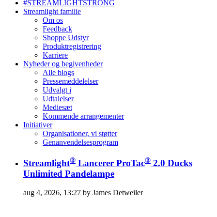
#STREAMLIGHTSTRONG
Streamlight familie
Om os
Feedback
Shoppe Udstyr
Produktregistrering
Karriere
Nyheder og begivenheder
Alle blogs
Pressemeddelelser
Udvalgt i
Udtalelser
Mediesæt
Kommende arrangementer
Initiativer
Organisationer, vi støtter
Genanvendelsesprogram
®
®
Streamlight
Lancerer ProTac
2.0 Ducks
Unlimited Pandelampe
aug 4, 2026, 13:27 by James Detweiler