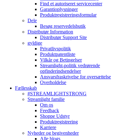
Find et autoriseret servicecenter
Garantioplysninger
Produktregistreringsformular
Dele
Besøg reservedelsbutik
Distributør Information
Distributør Support Site
gyldige
Privatlivspolitik
Produktpatentliste
Vilkår og Betingelser
Streamlight-politik vedrørende
opfinderindsendelser
Ansvarsfraskrivelse for oversættelse
Overholdelse
Fællesskab
#STREAMLIGHTSTRONG
Streamlight familie
Om os
Feedback
Shoppe Udstyr
Produktregistrering
Karriere
Nyheder og begivenheder
Alle blogs