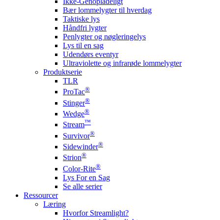
Ikke-Genopladeligt
Bær lommelygter til hverdag
Taktiske lys
Håndfri lygter
Penlygter og nøgleringelys
Lys til en sag
Udendørs eventyr
Ultraviolette og infrarøde lommelygter
Produktserie
TLR
®
ProTac
®
Stinger
®
Wedge
™
Stream
®
Survivor
®
Sidewinder
®
Strion
®
Color-Rite
Lys For en Sag
Se alle serier
Ressourcer
Læring
Hvorfor Streamlight?