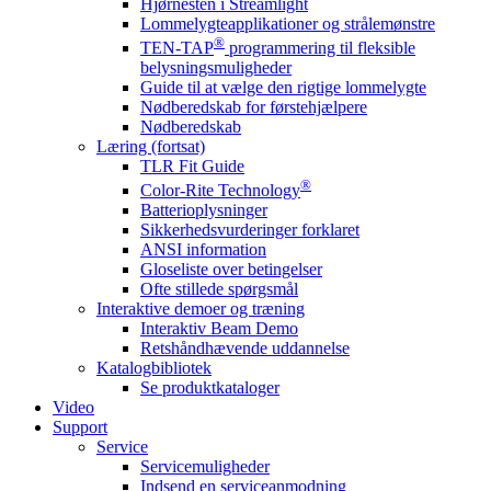
Hjørnesten i Streamlight
Lommelygteapplikationer og strålemønstre
®
TEN-TAP
programmering til fleksible
belysningsmuligheder
Guide til at vælge den rigtige lommelygte
Nødberedskab for førstehjælpere
Nødberedskab
Læring (fortsat)
TLR Fit Guide
®
Color-Rite Technology
Batterioplysninger
Sikkerhedsvurderinger forklaret
ANSI information
Gloseliste over betingelser
Ofte stillede spørgsmål
Interaktive demoer og træning
Interaktiv Beam Demo
Retshåndhævende uddannelse
Katalogbibliotek
Se produktkataloger
Video
Support
Service
Servicemuligheder
Indsend en serviceanmodning