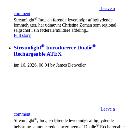
Leave a
comment
®
Streamlight
Inc., en førende leverandør af højtydende
lommelygter, har udnævnt Christina Zeman som regional
salgschef i sin føderale/militære afdeling...
Full story
®
®
Streamlight
Introducerer Dualie
Rechargeable ATEX
jun 16, 2026, 08:04 by James Detweiler
Leave a
comment
®
Streamlight
, Inc., en førende leverandør af højtydende
®
belysning, annoncerede lanceringen af Dualie
Rechargeable