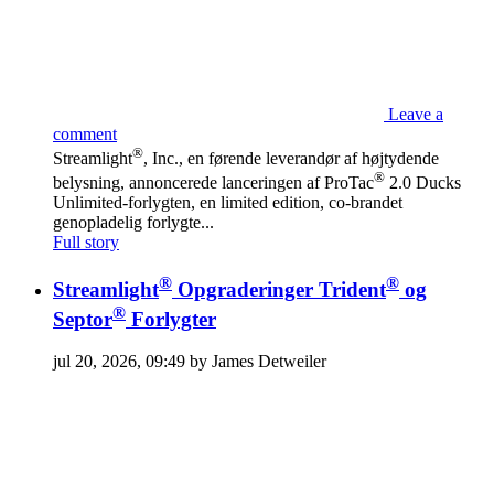
Leave a
comment
®
Streamlight
, Inc., en førende leverandør af højtydende
®
belysning, annoncerede lanceringen af ProTac
2.0 Ducks
Unlimited-forlygten, en limited edition, co-brandet
genopladelig forlygte...
Full story
®
®
Streamlight
Opgraderinger Trident
og
®
Septor
Forlygter
jul 20, 2026, 09:49 by James Detweiler