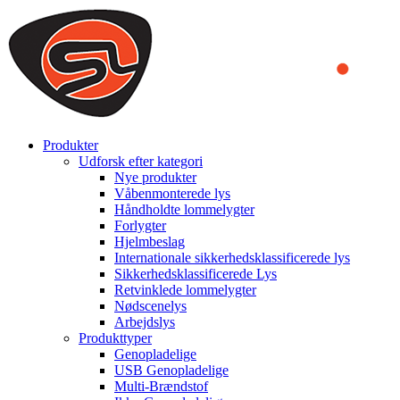
We use cookies to ensure that we provide you the best experience
on our website. By continuing to browse this website, you accept
that cookies are used to help us analyze how the website is used and
to offer you a better experience. To learn more or to find out how
you can disable cookies, you can access our
Privacy Policy
.
ACCEPT AND CLOSE
Produkter
Udforsk efter kategori
Nye produkter
Våbenmonterede lys
Håndholdte lommelygter
Forlygter
Hjelmbeslag
Internationale sikkerhedsklassificerede lys
Sikkerhedsklassificerede Lys
Retvinklede lommelygter
Nødscenelys
Arbejdslys
Produkttyper
Genopladelige
USB Genopladelige
Multi-Brændstof