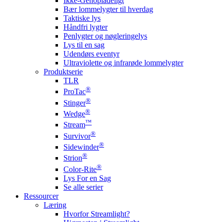
Ikke-Genopladeligt
Bær lommelygter til hverdag
Taktiske lys
Håndfri lygter
Penlygter og nøgleringelys
Lys til en sag
Udendørs eventyr
Ultraviolette og infrarøde lommelygter
Produktserie
TLR
®
ProTac
®
Stinger
®
Wedge
™
Stream
®
Survivor
®
Sidewinder
®
Strion
®
Color-Rite
Lys For en Sag
Se alle serier
Ressourcer
Læring
Hvorfor Streamlight?