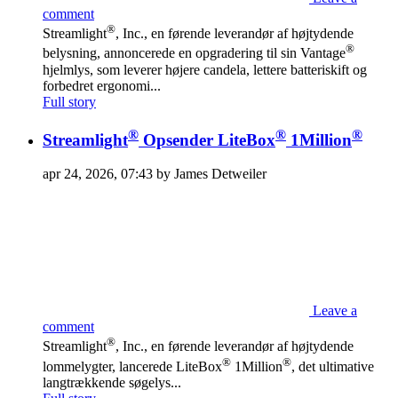
comment
®
Streamlight
, Inc., en førende leverandør af højtydende
®
belysning, annoncerede en opgradering til sin Vantage
hjelmlys, som leverer højere candela, lettere batteriskift og
forbedret ergonomi...
Full story
®
®
®
Streamlight
Opsender LiteBox
1Million
apr 24, 2026, 07:43 by James Detweiler
Leave a
comment
®
Streamlight
, Inc., en førende leverandør af højtydende
®
®
lommelygter, lancerede LiteBox
1Million
, det ultimative
langtrækkende søgelys...