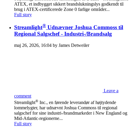
ATEX, et indbygget sikkert brandslukningslys godkendt til
brug i ATEX-certificerede Zone 0 farlige områder...
Full story
®
Streamlight
Udnævner Joshua Commoss til
Regional Salgschef - Industri-/Brandsalg
maj 26, 2026, 16:04 by James Detweiler
Leave a
comment
®
Streamlight
Inc., en førende leverandør af højtydende
lommelygter, har udnævnt Joshua Commoss til regional
salgschef for sine industri-/brandmarkeder i New England og
Mid-Atlantic-regionerne...
Full story