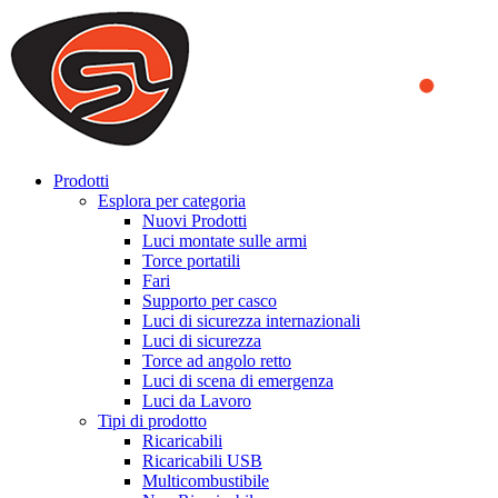
We use cookies to ensure that we provide you the best experience
on our website. By continuing to browse this website, you accept
that cookies are used to help us analyze how the website is used and
to offer you a better experience. To learn more or to find out how
you can disable cookies, you can access our
Privacy Policy
.
ACCEPT AND CLOSE
Prodotti
Esplora per categoria
Nuovi Prodotti
Luci montate sulle armi
Torce portatili
Fari
Supporto per casco
Luci di sicurezza internazionali
Luci di sicurezza
Torce ad angolo retto
Luci di scena di emergenza
Luci da Lavoro
Tipi di prodotto
Ricaricabili
Ricaricabili USB
Multicombustibile