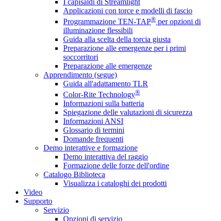
I capisaldi di Streamlight
Applicazioni con torce e modelli di fascio
®
Programmazione TEN-TAP
per opzioni di
illuminazione flessibili
Guida alla scelta della torcia giusta
Preparazione alle emergenze per i primi
soccorritori
Preparazione alle emergenze
Apprendimento (segue)
Guida all'adattamento TLR
®
Color-Rite Technology
Informazioni sulla batteria
Spiegazione delle valutazioni di sicurezza
Informazioni ANSI
Glossario di termini
Domande frequenti
Demo interattive e formazione
Demo interattiva del raggio
Formazione delle forze dell'ordine
Catalogo Biblioteca
Visualizza i cataloghi dei prodotti
Video
Supporto
Servizio
Opzioni di servizio