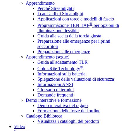
Apprendimento
Perché Streamlight?
I capisaldi di Streamlight
Applicazioni con torce e modelli di fascio
®
Programmazione TEN-TAP
per opzioni di
illuminazione flessibili
Guida alla scelta della torcia giusta
Preparazione alle emergenze per i primi
soccorritori
Preparazione alle emergenze
Apprendimento (segue)
Guida all'adattamento TLR
®
Color-Rite Technology
Informazioni sulla batteria
Spiegazione delle valutazioni di sicurezza
Informazioni ANSI
Glossario di termini
Domande frequenti
Demo interattive e formazione
Demo interattiva del raggio
Formazione delle forze dell'ordine
Catalogo Biblioteca
Visualizza i cataloghi dei prodotti
Video