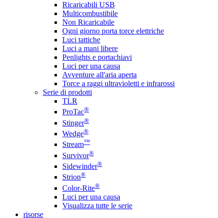
Ricaricabili USB
Multicombustibile
Non Ricaricabile
Ogni giorno porta torce elettriche
Luci tattiche
Luci a mani libere
Penlights e portachiavi
Luci per una causa
Avventure all'aria aperta
Torce a raggi ultravioletti e infrarossi
Serie di prodotti
TLR
®
ProTac
®
Stinger
®
Wedge
™
Stream
®
Survivor
®
Sidewinder
®
Strion
®
Color-Rite
Luci per una causa
Visualizza tutte le serie
risorse