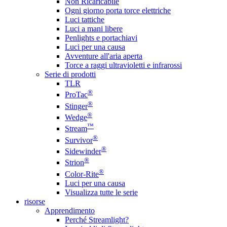
Non Ricaricabile
Ogni giorno porta torce elettriche
Luci tattiche
Luci a mani libere
Penlights e portachiavi
Luci per una causa
Avventure all'aria aperta
Torce a raggi ultravioletti e infrarossi
Serie di prodotti
TLR
®
ProTac
®
Stinger
®
Wedge
™
Stream
®
Survivor
®
Sidewinder
®
Strion
®
Color-Rite
Luci per una causa
Visualizza tutte le serie
risorse
Apprendimento
Perché Streamlight?