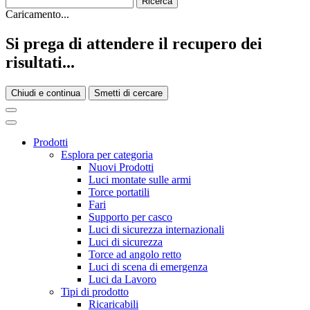
Caricamento...
Si prega di attendere il recupero dei
risultati...
Chiudi e continua
Smetti di cercare
Prodotti
Esplora per categoria
Nuovi Prodotti
Luci montate sulle armi
Torce portatili
Fari
Supporto per casco
Luci di sicurezza internazionali
Luci di sicurezza
Torce ad angolo retto
Luci di scena di emergenza
Luci da Lavoro
Tipi di prodotto
Ricaricabili