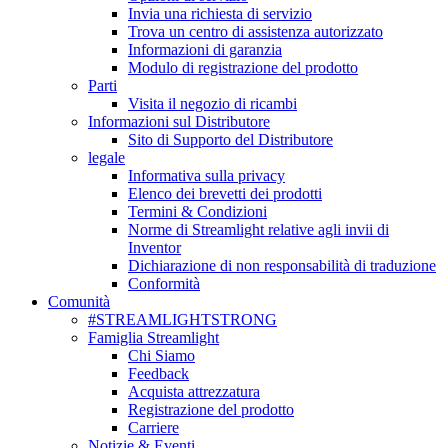
Invia una richiesta di servizio
Trova un centro di assistenza autorizzato
Informazioni di garanzia
Modulo di registrazione del prodotto
Parti
Visita il negozio di ricambi
Informazioni sul Distributore
Sito di Supporto del Distributore
legale
Informativa sulla privacy
Elenco dei brevetti dei prodotti
Termini & Condizioni
Norme di Streamlight relative agli invii di
Inventor
Dichiarazione di non responsabilità di traduzione
Conformità
Comunità
#STREAMLIGHTSTRONG
Famiglia Streamlight
Chi Siamo
Feedback
Acquista attrezzatura
Registrazione del prodotto
Carriere
Notizie & Eventi