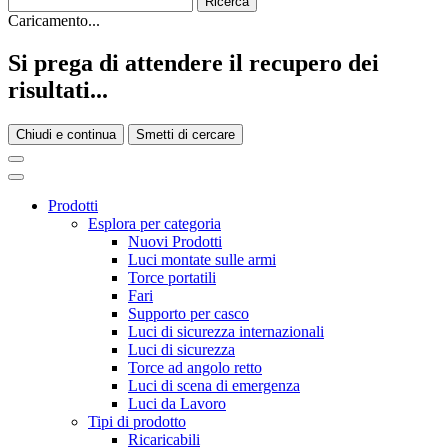
Caricamento...
Si prega di attendere il recupero dei
risultati...
Chiudi e continua
Smetti di cercare
Prodotti
Esplora per categoria
Nuovi Prodotti
Luci montate sulle armi
Torce portatili
Fari
Supporto per casco
Luci di sicurezza internazionali
Luci di sicurezza
Torce ad angolo retto
Luci di scena di emergenza
Luci da Lavoro
Tipi di prodotto
Ricaricabili