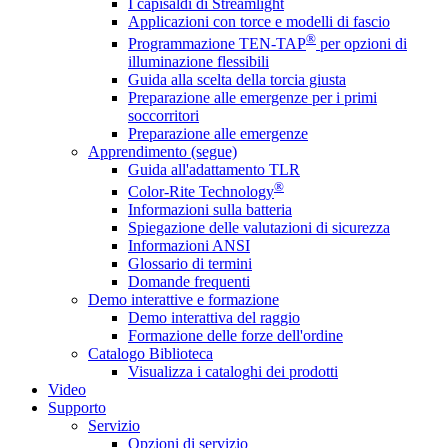
I capisaldi di Streamlight
Applicazioni con torce e modelli di fascio
®
Programmazione TEN-TAP
per opzioni di
illuminazione flessibili
Guida alla scelta della torcia giusta
Preparazione alle emergenze per i primi
soccorritori
Preparazione alle emergenze
Apprendimento (segue)
Guida all'adattamento TLR
®
Color-Rite Technology
Informazioni sulla batteria
Spiegazione delle valutazioni di sicurezza
Informazioni ANSI
Glossario di termini
Domande frequenti
Demo interattive e formazione
Demo interattiva del raggio
Formazione delle forze dell'ordine
Catalogo Biblioteca
Visualizza i cataloghi dei prodotti
Video
Supporto
Servizio
Opzioni di servizio