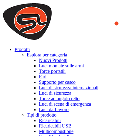
We use cookies to ensure that we provide you the best experience
on our website. By continuing to browse this website, you accept
that cookies are used to help us analyze how the website is used and
to offer you a better experience. To learn more or to find out how
you can disable cookies, you can access our
Privacy Policy
.
ACCEPT AND CLOSE
Prodotti
Esplora per categoria
Nuovi Prodotti
Luci montate sulle armi
Torce portatili
Fari
Supporto per casco
Luci di sicurezza internazionali
Luci di sicurezza
Torce ad angolo retto
Luci di scena di emergenza
Luci da Lavoro
Tipi di prodotto
Ricaricabili
Ricaricabili USB
Multicombustibile