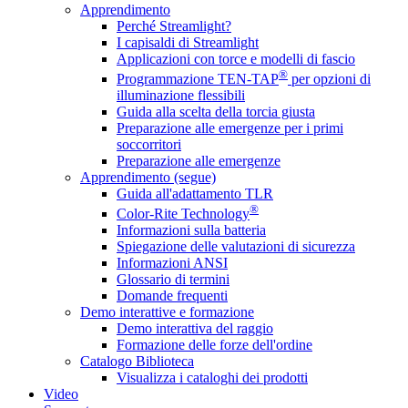
Apprendimento
Perché Streamlight?
I capisaldi di Streamlight
Applicazioni con torce e modelli di fascio
®
Programmazione TEN-TAP
per opzioni di
illuminazione flessibili
Guida alla scelta della torcia giusta
Preparazione alle emergenze per i primi
soccorritori
Preparazione alle emergenze
Apprendimento (segue)
Guida all'adattamento TLR
®
Color-Rite Technology
Informazioni sulla batteria
Spiegazione delle valutazioni di sicurezza
Informazioni ANSI
Glossario di termini
Domande frequenti
Demo interattive e formazione
Demo interattiva del raggio
Formazione delle forze dell'ordine
Catalogo Biblioteca
Visualizza i cataloghi dei prodotti
Video