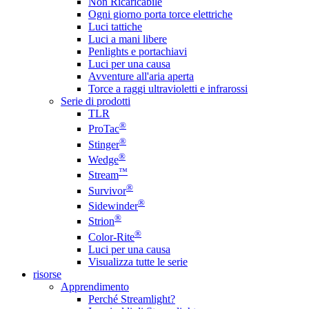
Non Ricaricabile
Ogni giorno porta torce elettriche
Luci tattiche
Luci a mani libere
Penlights e portachiavi
Luci per una causa
Avventure all'aria aperta
Torce a raggi ultravioletti e infrarossi
Serie di prodotti
TLR
®
ProTac
®
Stinger
®
Wedge
™
Stream
®
Survivor
®
Sidewinder
®
Strion
®
Color-Rite
Luci per una causa
Visualizza tutte le serie
risorse
Apprendimento
Perché Streamlight?