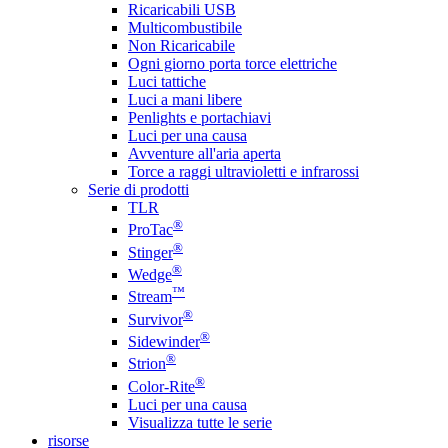
Ricaricabili USB
Multicombustibile
Non Ricaricabile
Ogni giorno porta torce elettriche
Luci tattiche
Luci a mani libere
Penlights e portachiavi
Luci per una causa
Avventure all'aria aperta
Torce a raggi ultravioletti e infrarossi
Serie di prodotti
TLR
®
ProTac
®
Stinger
®
Wedge
™
Stream
®
Survivor
®
Sidewinder
®
Strion
®
Color-Rite
Luci per una causa
Visualizza tutte le serie
risorse