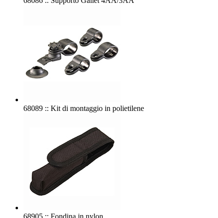
68086 :: Supporto Gallet 4AA/3AA
68089 :: Kit di montaggio in polietilene
68905 :: Fondina in nylon