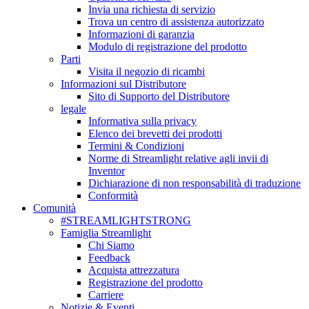
Invia una richiesta di servizio
Trova un centro di assistenza autorizzato
Informazioni di garanzia
Modulo di registrazione del prodotto
Parti
Visita il negozio di ricambi
Informazioni sul Distributore
Sito di Supporto del Distributore
legale
Informativa sulla privacy
Elenco dei brevetti dei prodotti
Termini & Condizioni
Norme di Streamlight relative agli invii di
Inventor
Dichiarazione di non responsabilità di traduzione
Conformità
Comunità
#STREAMLIGHTSTRONG
Famiglia Streamlight
Chi Siamo
Feedback
Acquista attrezzatura
Registrazione del prodotto
Carriere
Notizie & Eventi