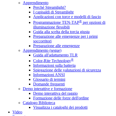
Apprendimento
Perché Streamlight?
I capisaldi di Streamlight
Applicazioni con torce e modelli di fascio
®
Programmazione TEN-TAP
per opzioni di
illuminazione flessibili
Guida alla scelta della torcia giusta
Preparazione alle emergenze per i primi
soccorritori
Preparazione alle emergenze
Apprendimento (segue)
Guida all'adattamento TLR
®
Color-Rite Technology
Informazioni sulla batteria
Spiegazione delle valutazioni di sicurezza
Informazioni ANSI
Glossario di termini
Domande frequenti
Demo interattive e formazione
Demo interattiva del raggio
Formazione delle forze dell'ordine
Catalogo Biblioteca
Visualizza i cataloghi dei prodotti
Video