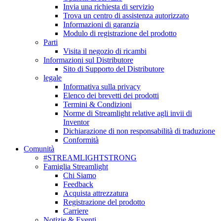
Invia una richiesta di servizio
Trova un centro di assistenza autorizzato
Informazioni di garanzia
Modulo di registrazione del prodotto
Parti
Visita il negozio di ricambi
Informazioni sul Distributore
Sito di Supporto del Distributore
legale
Informativa sulla privacy
Elenco dei brevetti dei prodotti
Termini & Condizioni
Norme di Streamlight relative agli invii di
Inventor
Dichiarazione di non responsabilità di traduzione
Conformità
Comunità
#STREAMLIGHTSTRONG
Famiglia Streamlight
Chi Siamo
Feedback
Acquista attrezzatura
Registrazione del prodotto
Carriere
Notizie & Eventi