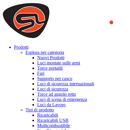
We use cookies to ensure that we provide you the best experience
on our website. By continuing to browse this website, you accept
that cookies are used to help us analyze how the website is used and
to offer you a better experience. To learn more or to find out how
you can disable cookies, you can access our
Privacy Policy
.
ACCEPT AND CLOSE
Prodotti
Esplora per categoria
Nuovi Prodotti
Luci montate sulle armi
Torce portatili
Fari
Supporto per casco
Luci di sicurezza internazionali
Luci di sicurezza
Torce ad angolo retto
Luci di scena di emergenza
Luci da Lavoro
Tipi di prodotto
Ricaricabili
Ricaricabili USB
Multicombustibile