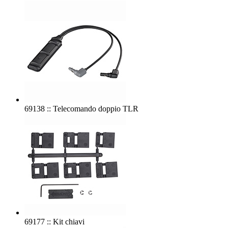
69138 :: Telecomando doppio TLR
69177 :: Kit chiavi