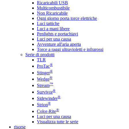
Ricaricabili USB
Multicombustibile
Non Ricaricabile
Ogni giorno porta torce elettriche
Luci tattiche
Luci a mani libere
Penlights e portachiavi
Luci per una causa
Avventure all'aria aperta
Torce a raggi ultravioletti e infrarossi
Serie di prodotti
TLR
®
ProTac
®
Stinger
®
Wedge
™
Stream
®
Survivor
®
Sidewinder
®
Strion
®
Color-Rite
Luci per una causa
Visualizza tutte le serie
risorse