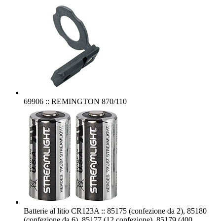
69906 :: REMINGTON 870/110
Batterie al litio CR123A :: 85175 (confezione da 2), 85180
(confezione da 6), 85177 (12 confezione), 85179 (400