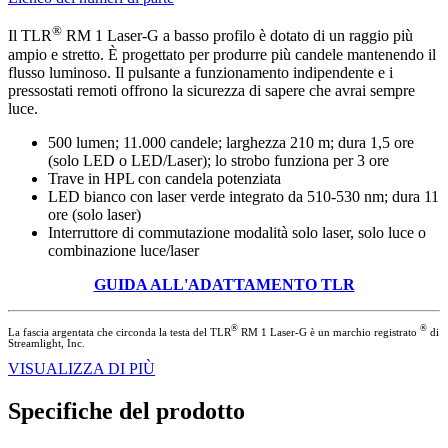
®
Il TLR
RM 1 Laser-G a basso profilo è dotato di un raggio più
ampio e stretto. È progettato per produrre più candele mantenendo il
flusso luminoso. Il pulsante a funzionamento indipendente e i
pressostati remoti offrono la sicurezza di sapere che avrai sempre
luce.
500 lumen; 11.000 candele; larghezza 210 m; dura 1,5 ore
(solo LED o LED/Laser); lo strobo funziona per 3 ore
Trave in HPL con candela potenziata
LED bianco con laser verde integrato da 510-530 nm; dura 11
ore (solo laser)
Interruttore di commutazione modalità solo laser, solo luce o
combinazione luce/laser
GUIDA ALL'ADATTAMENTO TLR
®
®
La fascia argentata che circonda la testa del TLR
RM 1 Laser-G è un marchio registrato
di
Streamlight, Inc.
VISUALIZZA DI PIÙ
Specifiche del prodotto