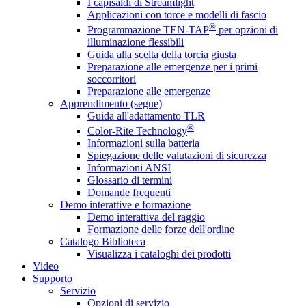
I capisaldi di Streamlight
Applicazioni con torce e modelli di fascio
®
Programmazione TEN-TAP
per opzioni di
illuminazione flessibili
Guida alla scelta della torcia giusta
Preparazione alle emergenze per i primi
soccorritori
Preparazione alle emergenze
Apprendimento (segue)
Guida all'adattamento TLR
®
Color-Rite Technology
Informazioni sulla batteria
Spiegazione delle valutazioni di sicurezza
Informazioni ANSI
Glossario di termini
Domande frequenti
Demo interattive e formazione
Demo interattiva del raggio
Formazione delle forze dell'ordine
Catalogo Biblioteca
Visualizza i cataloghi dei prodotti
Video
Supporto
Servizio
Opzioni di servizio