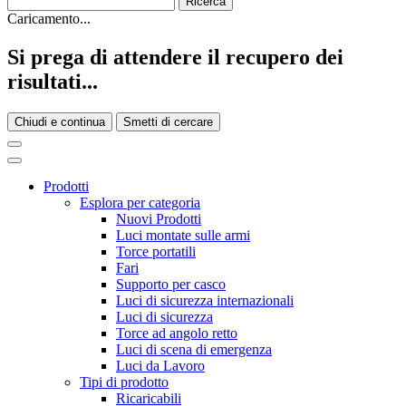
Caricamento...
Si prega di attendere il recupero dei
risultati...
Chiudi e continua
Smetti di cercare
Prodotti
Esplora per categoria
Nuovi Prodotti
Luci montate sulle armi
Torce portatili
Fari
Supporto per casco
Luci di sicurezza internazionali
Luci di sicurezza
Torce ad angolo retto
Luci di scena di emergenza
Luci da Lavoro
Tipi di prodotto
Ricaricabili