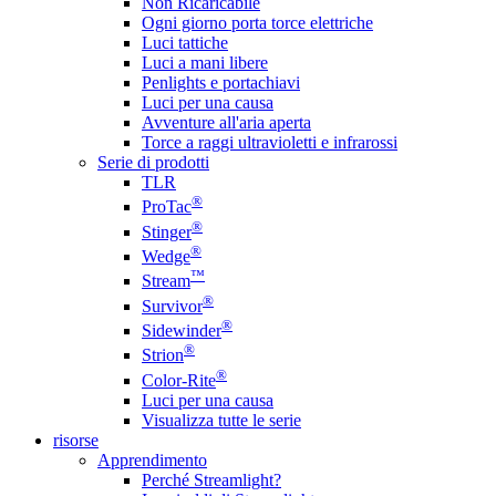
Non Ricaricabile
Ogni giorno porta torce elettriche
Luci tattiche
Luci a mani libere
Penlights e portachiavi
Luci per una causa
Avventure all'aria aperta
Torce a raggi ultravioletti e infrarossi
Serie di prodotti
TLR
®
ProTac
®
Stinger
®
Wedge
™
Stream
®
Survivor
®
Sidewinder
®
Strion
®
Color-Rite
Luci per una causa
Visualizza tutte le serie
risorse
Apprendimento
Perché Streamlight?