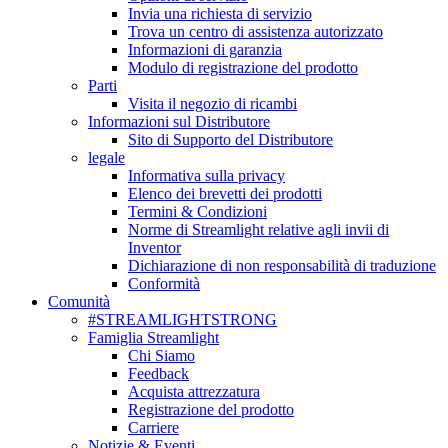
Invia una richiesta di servizio
Trova un centro di assistenza autorizzato
Informazioni di garanzia
Modulo di registrazione del prodotto
Parti
Visita il negozio di ricambi
Informazioni sul Distributore
Sito di Supporto del Distributore
legale
Informativa sulla privacy
Elenco dei brevetti dei prodotti
Termini & Condizioni
Norme di Streamlight relative agli invii di
Inventor
Dichiarazione di non responsabilità di traduzione
Conformità
Comunità
#STREAMLIGHTSTRONG
Famiglia Streamlight
Chi Siamo
Feedback
Acquista attrezzatura
Registrazione del prodotto
Carriere
Notizie & Eventi