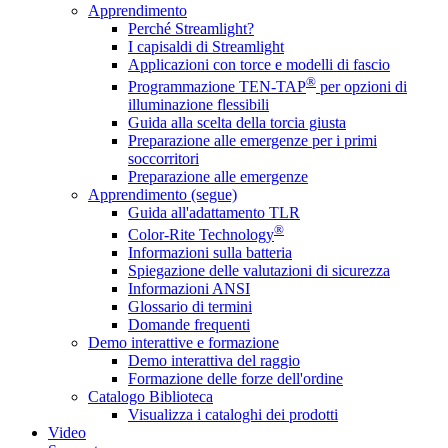
Apprendimento
Perché Streamlight?
I capisaldi di Streamlight
Applicazioni con torce e modelli di fascio
®
Programmazione TEN-TAP
per opzioni di
illuminazione flessibili
Guida alla scelta della torcia giusta
Preparazione alle emergenze per i primi
soccorritori
Preparazione alle emergenze
Apprendimento (segue)
Guida all'adattamento TLR
®
Color-Rite Technology
Informazioni sulla batteria
Spiegazione delle valutazioni di sicurezza
Informazioni ANSI
Glossario di termini
Domande frequenti
Demo interattive e formazione
Demo interattiva del raggio
Formazione delle forze dell'ordine
Catalogo Biblioteca
Visualizza i cataloghi dei prodotti
Video