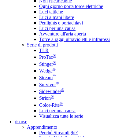
Non Ricaricabile
Ogni giorno porta torce elettriche
Luci tattiche
Luci a mani libere
Penlights e portachiavi
Luci per una causa
Avventure all'aria aperta
Torce a raggi ultravioletti e infrarossi
Serie di prodotti
TLR
®
ProTac
®
Stinger
®
Wedge
™
Stream
®
Survivor
®
Sidewinder
®
Strion
®
Color-Rite
Luci per una causa
Visualizza tutte le serie
risorse
Apprendimento
Perché Streamlight?