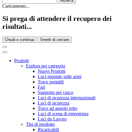
Caricamento...
Si prega di attendere il recupero dei
risultati...
Chiudi e continua
Smetti di cercare
Prodotti
Esplora per categoria
Nuovi Prodotti
Luci montate sulle armi
Torce portatili
Fari
Supporto per casco
Luci di sicurezza internazionali
Luci di sicurezza
Torce ad angolo retto
Luci di scena di emergenza
Luci da Lavoro
Tipi di prodotto
Ricaricabili