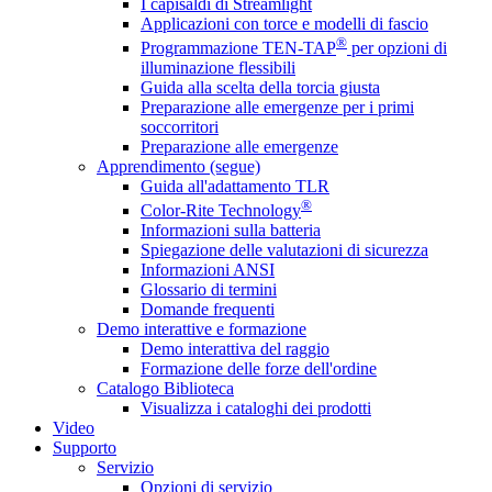
I capisaldi di Streamlight
Applicazioni con torce e modelli di fascio
®
Programmazione TEN-TAP
per opzioni di
illuminazione flessibili
Guida alla scelta della torcia giusta
Preparazione alle emergenze per i primi
soccorritori
Preparazione alle emergenze
Apprendimento (segue)
Guida all'adattamento TLR
®
Color-Rite Technology
Informazioni sulla batteria
Spiegazione delle valutazioni di sicurezza
Informazioni ANSI
Glossario di termini
Domande frequenti
Demo interattive e formazione
Demo interattiva del raggio
Formazione delle forze dell'ordine
Catalogo Biblioteca
Visualizza i cataloghi dei prodotti
Video
Supporto
Servizio
Opzioni di servizio