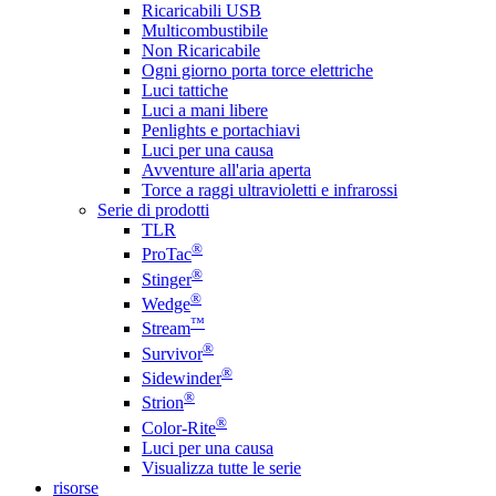
Ricaricabili USB
Multicombustibile
Non Ricaricabile
Ogni giorno porta torce elettriche
Luci tattiche
Luci a mani libere
Penlights e portachiavi
Luci per una causa
Avventure all'aria aperta
Torce a raggi ultravioletti e infrarossi
Serie di prodotti
TLR
®
ProTac
®
Stinger
®
Wedge
™
Stream
®
Survivor
®
Sidewinder
®
Strion
®
Color-Rite
Luci per una causa
Visualizza tutte le serie
risorse