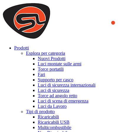
We use cookies to ensure that we provide you the best experience
on our website. By continuing to browse this website, you accept
that cookies are used to help us analyze how the website is used and
to offer you a better experience. To learn more or to find out how
you can disable cookies, you can access our
Privacy Policy
.
ACCEPT AND CLOSE
Prodotti
Esplora per categoria
Nuovi Prodotti
Luci montate sulle armi
Torce portatili
Fari
Supporto per casco
Luci di sicurezza internazionali
Luci di sicurezza
Torce ad angolo retto
Luci di scena di emergenza
Luci da Lavoro
Tipi di prodotto
Ricaricabili
Ricaricabili USB
Multicombustibile