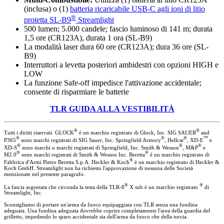
(inclusa) o (1)
batteria ricaricabile USB-C agli ioni di litio
®
protetta SL-B9
Streamlight
500 lumen; 5.000 candele; fascio luminoso di 141 m; durata
1,5 ore (CR123A), durata 1 ora (SL-B9)
La modalità laser dura 60 ore (CR123A); dura 36 ore (SL-
B9)
Interruttori a levetta posteriori ambidestri con opzioni HIGH e
LOW
La funzione Safe-off impedisce l'attivazione accidentale;
consente di risparmiare le batterie
TLR GUIDA ALLA VESTIBILITÀ
®
®
Tutti i diritti riservati. GLOCK
è un marchio registrato di Glock, Inc. SIG SAUER
and
®
®
®
™
P365
sono marchi registrati di SIG Sauer, Inc. Springfield Armory
, Hellcat
, XD-E
e
®
®
®
XD-S
sono marchi o marchi registrati di Springfield, Inc. Smith & Wesson
, M&P
e
®
®
M2.0
sono marchi registrati di Smith & Wesson Inc. Beretta
è un marchio registrato di
®
Fabbrica d'Armi Pietro Beretta S.p.A. Heckler & Koch
è un marchio registrato di Heckler &
Koch GmbH. Streamlight non ha richiesto l'approvazione di nessuna delle Società
menzionate nel presente paragrafo.
®
®
La fascia argentata che circonda la testa della TLR-8
X sub è un marchio registrato
di
Streamlight, Inc.
Sconsigliamo di portare un'arma da fuoco equipaggiata con TLR senza una fondina
adeguata. Una fondina adeguata dovrebbe coprire completamente l'area della guardia del
grilletto, impedendo lo sparo accidentale sia dell'arma da fuoco che della torcia.