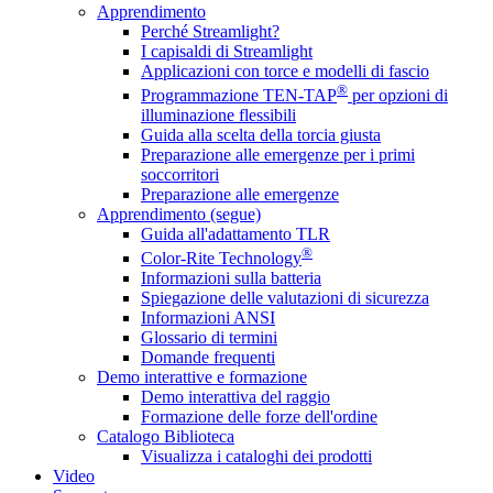
Apprendimento
Perché Streamlight?
I capisaldi di Streamlight
Applicazioni con torce e modelli di fascio
®
Programmazione TEN-TAP
per opzioni di
illuminazione flessibili
Guida alla scelta della torcia giusta
Preparazione alle emergenze per i primi
soccorritori
Preparazione alle emergenze
Apprendimento (segue)
Guida all'adattamento TLR
®
Color-Rite Technology
Informazioni sulla batteria
Spiegazione delle valutazioni di sicurezza
Informazioni ANSI
Glossario di termini
Domande frequenti
Demo interattive e formazione
Demo interattiva del raggio
Formazione delle forze dell'ordine
Catalogo Biblioteca
Visualizza i cataloghi dei prodotti
Video