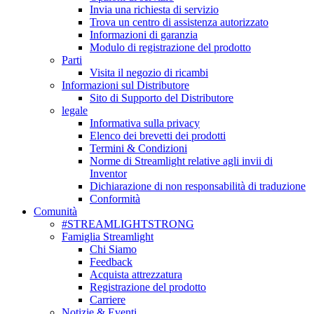
Invia una richiesta di servizio
Trova un centro di assistenza autorizzato
Informazioni di garanzia
Modulo di registrazione del prodotto
Parti
Visita il negozio di ricambi
Informazioni sul Distributore
Sito di Supporto del Distributore
legale
Informativa sulla privacy
Elenco dei brevetti dei prodotti
Termini & Condizioni
Norme di Streamlight relative agli invii di
Inventor
Dichiarazione di non responsabilità di traduzione
Conformità
Comunità
#STREAMLIGHTSTRONG
Famiglia Streamlight
Chi Siamo
Feedback
Acquista attrezzatura
Registrazione del prodotto
Carriere
Notizie & Eventi