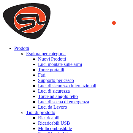
We use cookies to ensure that we provide you the best experience
on our website. By continuing to browse this website, you accept
that cookies are used to help us analyze how the website is used and
to offer you a better experience. To learn more or to find out how
you can disable cookies, you can access our
Privacy Policy
.
ACCEPT AND CLOSE
Prodotti
Esplora per categoria
Nuovi Prodotti
Luci montate sulle armi
Torce portatili
Fari
Supporto per casco
Luci di sicurezza internazionali
Luci di sicurezza
Torce ad angolo retto
Luci di scena di emergenza
Luci da Lavoro
Tipi di prodotto
Ricaricabili
Ricaricabili USB
Multicombustibile