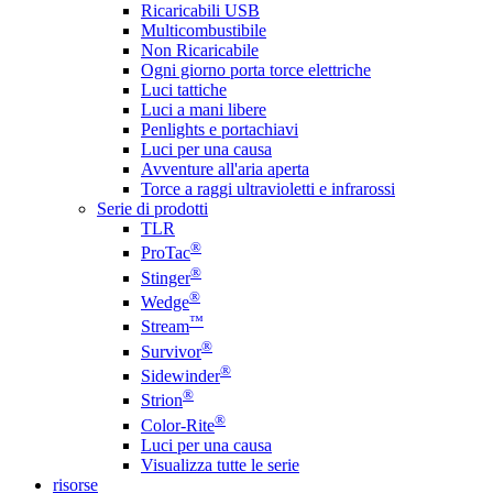
Ricaricabili USB
Multicombustibile
Non Ricaricabile
Ogni giorno porta torce elettriche
Luci tattiche
Luci a mani libere
Penlights e portachiavi
Luci per una causa
Avventure all'aria aperta
Torce a raggi ultravioletti e infrarossi
Serie di prodotti
TLR
®
ProTac
®
Stinger
®
Wedge
™
Stream
®
Survivor
®
Sidewinder
®
Strion
®
Color-Rite
Luci per una causa
Visualizza tutte le serie
risorse