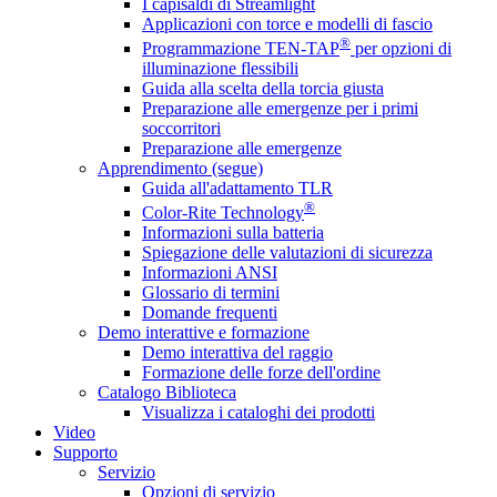
I capisaldi di Streamlight
Applicazioni con torce e modelli di fascio
®
Programmazione TEN-TAP
per opzioni di
illuminazione flessibili
Guida alla scelta della torcia giusta
Preparazione alle emergenze per i primi
soccorritori
Preparazione alle emergenze
Apprendimento (segue)
Guida all'adattamento TLR
®
Color-Rite Technology
Informazioni sulla batteria
Spiegazione delle valutazioni di sicurezza
Informazioni ANSI
Glossario di termini
Domande frequenti
Demo interattive e formazione
Demo interattiva del raggio
Formazione delle forze dell'ordine
Catalogo Biblioteca
Visualizza i cataloghi dei prodotti
Video
Supporto
Servizio
Opzioni di servizio