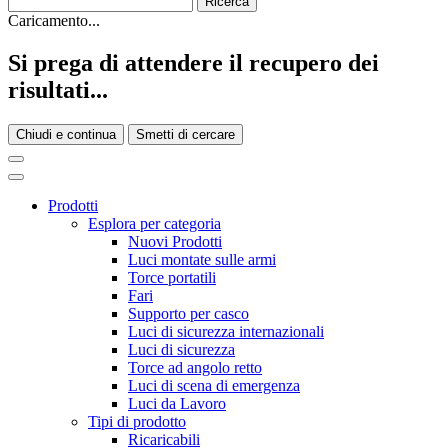
Caricamento...
Si prega di attendere il recupero dei
risultati...
Chiudi e continua
Smetti di cercare
Prodotti
Esplora per categoria
Nuovi Prodotti
Luci montate sulle armi
Torce portatili
Fari
Supporto per casco
Luci di sicurezza internazionali
Luci di sicurezza
Torce ad angolo retto
Luci di scena di emergenza
Luci da Lavoro
Tipi di prodotto
Ricaricabili