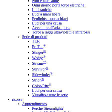
Non Ricaricabile
Ogni giorno porta torce elettriche
Luci tattiche
Luci a mani libere
Penlights e portachiavi
Luci per una causa
Avventure all'aria aperta
Torce a raggi ultravioletti e infrarossi
Serie di prodotti
TLR
®
ProTac
®
Stinger
®
Wedge
™
Stream
®
Survivor
®
Sidewinder
®
Strion
®
Color-Rite
Luci per una causa
Visualizza tutte le serie
risorse
Apprendimento
Perché Streamlight?