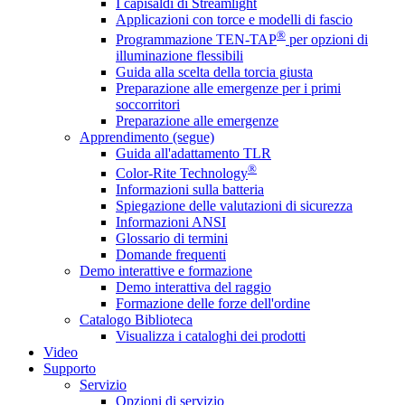
I capisaldi di Streamlight
Applicazioni con torce e modelli di fascio
®
Programmazione TEN-TAP
per opzioni di
illuminazione flessibili
Guida alla scelta della torcia giusta
Preparazione alle emergenze per i primi
soccorritori
Preparazione alle emergenze
Apprendimento (segue)
Guida all'adattamento TLR
®
Color-Rite Technology
Informazioni sulla batteria
Spiegazione delle valutazioni di sicurezza
Informazioni ANSI
Glossario di termini
Domande frequenti
Demo interattive e formazione
Demo interattiva del raggio
Formazione delle forze dell'ordine
Catalogo Biblioteca
Visualizza i cataloghi dei prodotti
Video
Supporto
Servizio
Opzioni di servizio