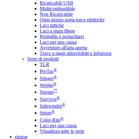
Ricaricabili USB
Multicombustibile
Non Ricaricabile
Ogni giorno porta torce elettriche
Luci tattiche
Luci a mani libere
Penlights e portachiavi
Luci per una causa
Avventure all'aria aperta
Torce a raggi ultravioletti e infrarossi
Serie di prodotti
TLR
®
ProTac
®
Stinger
®
Wedge
™
Stream
®
Survivor
®
Sidewinder
®
Strion
®
Color-Rite
Luci per una causa
Visualizza tutte le serie
risorse