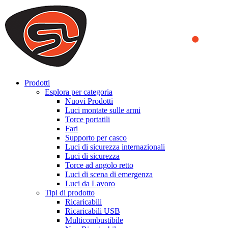
We use cookies to ensure that we provide you the best experience
on our website. By continuing to browse this website, you accept
that cookies are used to help us analyze how the website is used and
to offer you a better experience. To learn more or to find out how
you can disable cookies, you can access our
Privacy Policy
.
ACCEPT AND CLOSE
Prodotti
Esplora per categoria
Nuovi Prodotti
Luci montate sulle armi
Torce portatili
Fari
Supporto per casco
Luci di sicurezza internazionali
Luci di sicurezza
Torce ad angolo retto
Luci di scena di emergenza
Luci da Lavoro
Tipi di prodotto
Ricaricabili
Ricaricabili USB
Multicombustibile