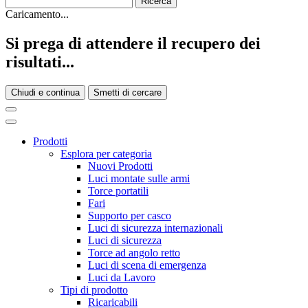
Caricamento...
Si prega di attendere il recupero dei
risultati...
Chiudi e continua
Smetti di cercare
Prodotti
Esplora per categoria
Nuovi Prodotti
Luci montate sulle armi
Torce portatili
Fari
Supporto per casco
Luci di sicurezza internazionali
Luci di sicurezza
Torce ad angolo retto
Luci di scena di emergenza
Luci da Lavoro
Tipi di prodotto
Ricaricabili