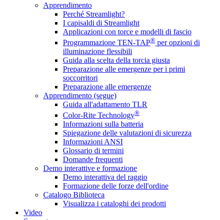
Apprendimento
Perché Streamlight?
I capisaldi di Streamlight
Applicazioni con torce e modelli di fascio
®
Programmazione TEN-TAP
per opzioni di
illuminazione flessibili
Guida alla scelta della torcia giusta
Preparazione alle emergenze per i primi
soccorritori
Preparazione alle emergenze
Apprendimento (segue)
Guida all'adattamento TLR
®
Color-Rite Technology
Informazioni sulla batteria
Spiegazione delle valutazioni di sicurezza
Informazioni ANSI
Glossario di termini
Domande frequenti
Demo interattive e formazione
Demo interattiva del raggio
Formazione delle forze dell'ordine
Catalogo Biblioteca
Visualizza i cataloghi dei prodotti
Video