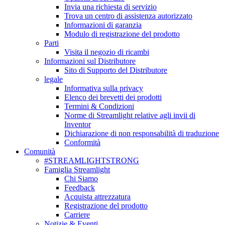
Invia una richiesta di servizio
Trova un centro di assistenza autorizzato
Informazioni di garanzia
Modulo di registrazione del prodotto
Parti
Visita il negozio di ricambi
Informazioni sul Distributore
Sito di Supporto del Distributore
legale
Informativa sulla privacy
Elenco dei brevetti dei prodotti
Termini & Condizioni
Norme di Streamlight relative agli invii di
Inventor
Dichiarazione di non responsabilità di traduzione
Conformità
Comunità
#STREAMLIGHTSTRONG
Famiglia Streamlight
Chi Siamo
Feedback
Acquista attrezzatura
Registrazione del prodotto
Carriere
Notizie & Eventi