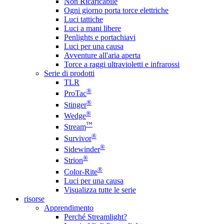
Non Ricaricabile
Ogni giorno porta torce elettriche
Luci tattiche
Luci a mani libere
Penlights e portachiavi
Luci per una causa
Avventure all'aria aperta
Torce a raggi ultravioletti e infrarossi
Serie di prodotti
TLR
®
ProTac
®
Stinger
®
Wedge
™
Stream
®
Survivor
®
Sidewinder
®
Strion
®
Color-Rite
Luci per una causa
Visualizza tutte le serie
risorse
Apprendimento
Perché Streamlight?