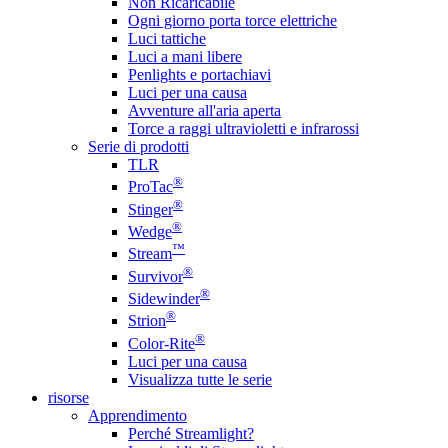
Non Ricaricabile
Ogni giorno porta torce elettriche
Luci tattiche
Luci a mani libere
Penlights e portachiavi
Luci per una causa
Avventure all'aria aperta
Torce a raggi ultravioletti e infrarossi
Serie di prodotti
TLR
®
ProTac
®
Stinger
®
Wedge
™
Stream
®
Survivor
®
Sidewinder
®
Strion
®
Color-Rite
Luci per una causa
Visualizza tutte le serie
risorse
Apprendimento
Perché Streamlight?