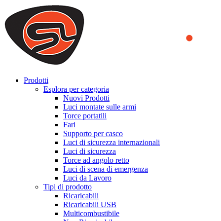
We use cookies to ensure that we provide you the best experience
on our website. By continuing to browse this website, you accept
that cookies are used to help us analyze how the website is used and
to offer you a better experience. To learn more or to find out how
you can disable cookies, you can access our
Privacy Policy
.
ACCEPT AND CLOSE
Prodotti
Esplora per categoria
Nuovi Prodotti
Luci montate sulle armi
Torce portatili
Fari
Supporto per casco
Luci di sicurezza internazionali
Luci di sicurezza
Torce ad angolo retto
Luci di scena di emergenza
Luci da Lavoro
Tipi di prodotto
Ricaricabili
Ricaricabili USB
Multicombustibile