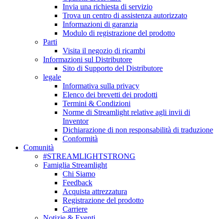
Invia una richiesta di servizio
Trova un centro di assistenza autorizzato
Informazioni di garanzia
Modulo di registrazione del prodotto
Parti
Visita il negozio di ricambi
Informazioni sul Distributore
Sito di Supporto del Distributore
legale
Informativa sulla privacy
Elenco dei brevetti dei prodotti
Termini & Condizioni
Norme di Streamlight relative agli invii di
Inventor
Dichiarazione di non responsabilità di traduzione
Conformità
Comunità
#STREAMLIGHTSTRONG
Famiglia Streamlight
Chi Siamo
Feedback
Acquista attrezzatura
Registrazione del prodotto
Carriere
Notizie & Eventi