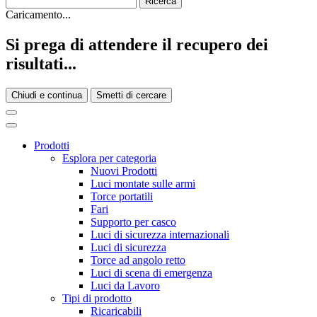
Caricamento...
Si prega di attendere il recupero dei
risultati...
Chiudi e continua
Smetti di cercare
Prodotti
Esplora per categoria
Nuovi Prodotti
Luci montate sulle armi
Torce portatili
Fari
Supporto per casco
Luci di sicurezza internazionali
Luci di sicurezza
Torce ad angolo retto
Luci di scena di emergenza
Luci da Lavoro
Tipi di prodotto
Ricaricabili