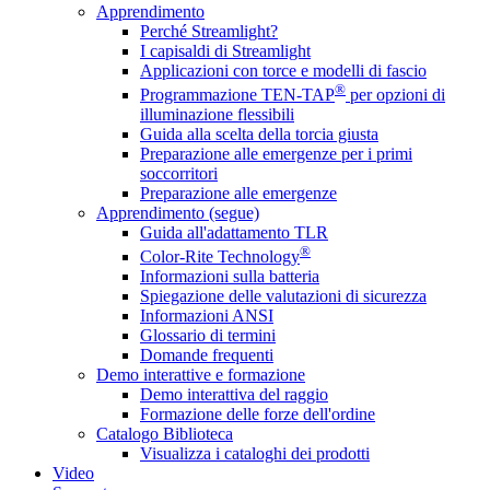
Apprendimento
Perché Streamlight?
I capisaldi di Streamlight
Applicazioni con torce e modelli di fascio
®
Programmazione TEN-TAP
per opzioni di
illuminazione flessibili
Guida alla scelta della torcia giusta
Preparazione alle emergenze per i primi
soccorritori
Preparazione alle emergenze
Apprendimento (segue)
Guida all'adattamento TLR
®
Color-Rite Technology
Informazioni sulla batteria
Spiegazione delle valutazioni di sicurezza
Informazioni ANSI
Glossario di termini
Domande frequenti
Demo interattive e formazione
Demo interattiva del raggio
Formazione delle forze dell'ordine
Catalogo Biblioteca
Visualizza i cataloghi dei prodotti
Video