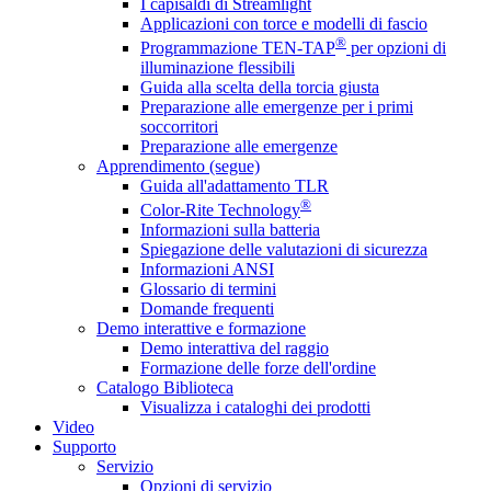
I capisaldi di Streamlight
Applicazioni con torce e modelli di fascio
®
Programmazione TEN-TAP
per opzioni di
illuminazione flessibili
Guida alla scelta della torcia giusta
Preparazione alle emergenze per i primi
soccorritori
Preparazione alle emergenze
Apprendimento (segue)
Guida all'adattamento TLR
®
Color-Rite Technology
Informazioni sulla batteria
Spiegazione delle valutazioni di sicurezza
Informazioni ANSI
Glossario di termini
Domande frequenti
Demo interattive e formazione
Demo interattiva del raggio
Formazione delle forze dell'ordine
Catalogo Biblioteca
Visualizza i cataloghi dei prodotti
Video
Supporto
Servizio
Opzioni di servizio