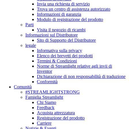
Invia una richiesta di servizio
Trova un centro di assistenza autorizzato
Informazioni di garanzia
Modulo di registrazione del prodotto
Parti
Visita il negozio di ricambi
Informazioni sul Distributore
Sito di Supporto del Distributore
legale
Informativa sulla privacy
Elenco dei brevetti dei prodotti
Termini & Condizioni
Norme di Streamlight relative agli invii di
Inventor
Dichiarazione di non responsabilità di traduzione
Conformità
Comunità
#STREAMLIGHTSTRONG
Famiglia Streamlight
Chi Siamo
Feedback
Acquista attrezzatura
Registrazione del prodotto
Carriere
Notizie & Eventi