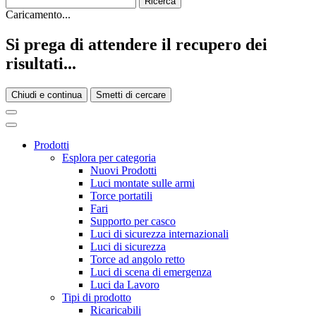
Caricamento...
Si prega di attendere il recupero dei
risultati...
Chiudi e continua
Smetti di cercare
Prodotti
Esplora per categoria
Nuovi Prodotti
Luci montate sulle armi
Torce portatili
Fari
Supporto per casco
Luci di sicurezza internazionali
Luci di sicurezza
Torce ad angolo retto
Luci di scena di emergenza
Luci da Lavoro
Tipi di prodotto
Ricaricabili