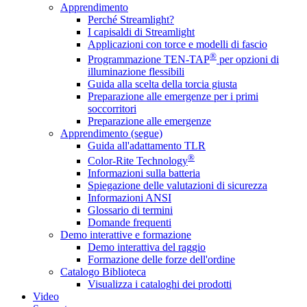
Apprendimento
Perché Streamlight?
I capisaldi di Streamlight
Applicazioni con torce e modelli di fascio
®
Programmazione TEN-TAP
per opzioni di
illuminazione flessibili
Guida alla scelta della torcia giusta
Preparazione alle emergenze per i primi
soccorritori
Preparazione alle emergenze
Apprendimento (segue)
Guida all'adattamento TLR
®
Color-Rite Technology
Informazioni sulla batteria
Spiegazione delle valutazioni di sicurezza
Informazioni ANSI
Glossario di termini
Domande frequenti
Demo interattive e formazione
Demo interattiva del raggio
Formazione delle forze dell'ordine
Catalogo Biblioteca
Visualizza i cataloghi dei prodotti
Video