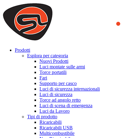
We use cookies to ensure that we provide you the best experience
on our website. By continuing to browse this website, you accept
that cookies are used to help us analyze how the website is used and
to offer you a better experience. To learn more or to find out how
you can disable cookies, you can access our
Privacy Policy
.
ACCEPT AND CLOSE
Prodotti
Esplora per categoria
Nuovi Prodotti
Luci montate sulle armi
Torce portatili
Fari
Supporto per casco
Luci di sicurezza internazionali
Luci di sicurezza
Torce ad angolo retto
Luci di scena di emergenza
Luci da Lavoro
Tipi di prodotto
Ricaricabili
Ricaricabili USB
Multicombustibile