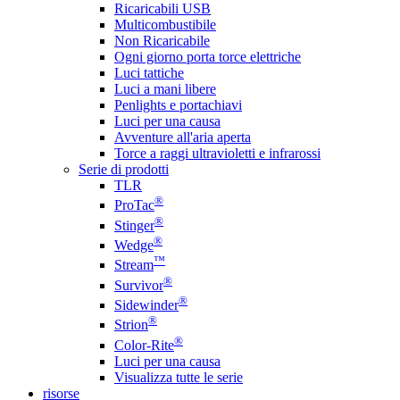
Ricaricabili USB
Multicombustibile
Non Ricaricabile
Ogni giorno porta torce elettriche
Luci tattiche
Luci a mani libere
Penlights e portachiavi
Luci per una causa
Avventure all'aria aperta
Torce a raggi ultravioletti e infrarossi
Serie di prodotti
TLR
®
ProTac
®
Stinger
®
Wedge
™
Stream
®
Survivor
®
Sidewinder
®
Strion
®
Color-Rite
Luci per una causa
Visualizza tutte le serie
risorse