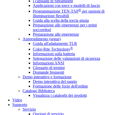
I capisaldi di Streamlight
Applicazioni con torce e modelli di fascio
®
Programmazione TEN-TAP
per opzioni di
illuminazione flessibili
Guida alla scelta della torcia giusta
Preparazione alle emergenze per i primi
soccorritori
Preparazione alle emergenze
Apprendimento (segue)
Guida all'adattamento TLR
®
Color-Rite Technology
Informazioni sulla batteria
Spiegazione delle valutazioni di sicurezza
Informazioni ANSI
Glossario di termini
Domande frequenti
Demo interattive e formazione
Demo interattiva del raggio
Formazione delle forze dell'ordine
Catalogo Biblioteca
Visualizza i cataloghi dei prodotti
Video
Supporto
Servizio
Opzioni di servizio