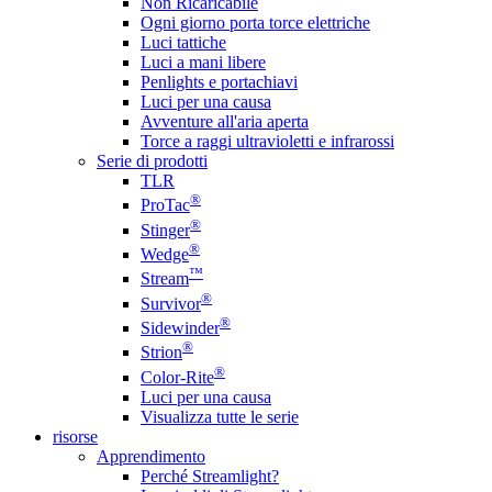
Non Ricaricabile
Ogni giorno porta torce elettriche
Luci tattiche
Luci a mani libere
Penlights e portachiavi
Luci per una causa
Avventure all'aria aperta
Torce a raggi ultravioletti e infrarossi
Serie di prodotti
TLR
®
ProTac
®
Stinger
®
Wedge
™
Stream
®
Survivor
®
Sidewinder
®
Strion
®
Color-Rite
Luci per una causa
Visualizza tutte le serie
risorse
Apprendimento
Perché Streamlight?