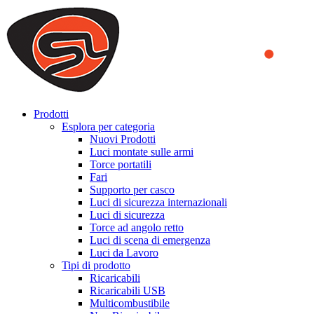
We use cookies to ensure that we provide you the best experience on o
you a better experience. To learn more or to find out how you can di
ACCEPT AND CLOSE
Prodotti
Esplora per categoria
Nuovi Prodotti
Luci montate sulle armi
Torce portatili
Fari
Supporto per casco
Luci di sicurezza internazionali
Luci di sicurezza
Torce ad angolo retto
Luci di scena di emergenza
Luci da Lavoro
Tipi di prodotto
Ricaricabili
Ricaricabili USB
Multicombustibile