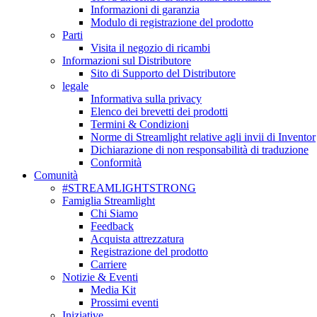
Informazioni di garanzia
Modulo di registrazione del prodotto
Parti
Visita il negozio di ricambi
Informazioni sul Distributore
Sito di Supporto del Distributore
legale
Informativa sulla privacy
Elenco dei brevetti dei prodotti
Termini & Condizioni
Norme di Streamlight relative agli invii di Inventor
Dichiarazione di non responsabilità di traduzione
Conformità
Comunità
#STREAMLIGHTSTRONG
Famiglia Streamlight
Chi Siamo
Feedback
Acquista attrezzatura
Registrazione del prodotto
Carriere
Notizie & Eventi
Media Kit
Prossimi eventi
Iniziative