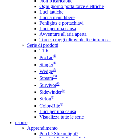
Non Ricaricabile
Ogni giorno porta torce elettriche
Luci tattiche
Luci a mani libere
Penlights e portachiavi
Luci per una causa
Avventure all'aria aperta
Torce a raggi ultravioletti e infrarossi
Serie di prodotti
TLR
®
ProTac
®
Stinger
®
Wedge
™
Stream
®
Survivor
®
Sidewinder
®
Strion
®
Color-Rite
Luci per una causa
Visualizza tutte le serie
risorse
Apprendimento
Perché Streamlight?