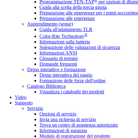
®
Programmazione TEN-TAP
per opzioni di illumi
Guida alla scelta della torcia giusta
Preparazione alle emergenze per i primi soccorritor
Preparazione alle emergenze
Apprendimento (segue)
Guida all'adattamento TLR
®
Color-Rite Technology
Informazioni sulla batteria
Spiegazione delle valutazioni di sicurezza
Informazioni ANSI
Glossario di termini
Domande frequenti
Demo interattive e formazione
Demo interattiva del raggio
Formazione delle forze dell'ordine
Catalogo Biblioteca
Visualizza i cataloghi dei prodotti
Video
Supporto
Servizio
Opzioni di servizio
Invia una richiesta di servizio
Trova un centro di assistenza autorizzato
Informazioni di garanzia
Modulo di registrazione del prodotto