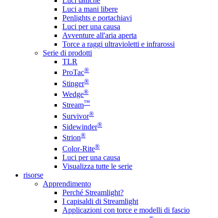
Luci tattiche
Luci a mani libere
Penlights e portachiavi
Luci per una causa
Avventure all'aria aperta
Torce a raggi ultravioletti e infrarossi
Serie di prodotti
TLR
®
ProTac
®
Stinger
®
Wedge
™
Stream
®
Survivor
®
Sidewinder
®
Strion
®
Color-Rite
Luci per una causa
Visualizza tutte le serie
risorse
Apprendimento
Perché Streamlight?
I capisaldi di Streamlight
Applicazioni con torce e modelli di fascio