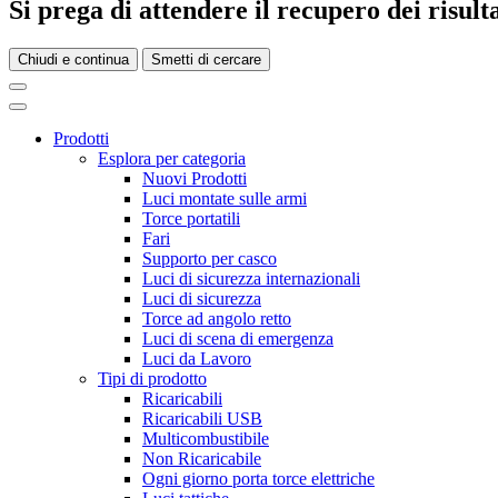
Si prega di attendere il recupero dei risultat
Chiudi e continua
Smetti di cercare
Prodotti
Esplora per categoria
Nuovi Prodotti
Luci montate sulle armi
Torce portatili
Fari
Supporto per casco
Luci di sicurezza internazionali
Luci di sicurezza
Torce ad angolo retto
Luci di scena di emergenza
Luci da Lavoro
Tipi di prodotto
Ricaricabili
Ricaricabili USB
Multicombustibile
Non Ricaricabile
Ogni giorno porta torce elettriche