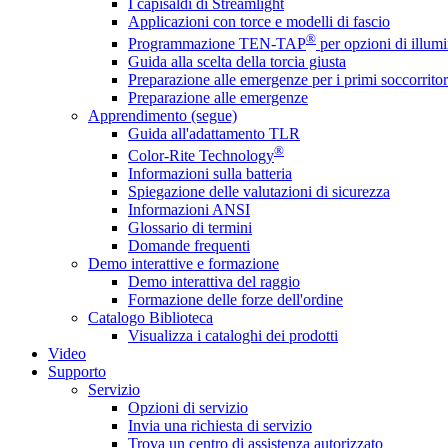
I capisaldi di Streamlight
Applicazioni con torce e modelli di fascio
®
Programmazione TEN-TAP
per opzioni di illumi
Guida alla scelta della torcia giusta
Preparazione alle emergenze per i primi soccorritor
Preparazione alle emergenze
Apprendimento (segue)
Guida all'adattamento TLR
®
Color-Rite Technology
Informazioni sulla batteria
Spiegazione delle valutazioni di sicurezza
Informazioni ANSI
Glossario di termini
Domande frequenti
Demo interattive e formazione
Demo interattiva del raggio
Formazione delle forze dell'ordine
Catalogo Biblioteca
Visualizza i cataloghi dei prodotti
Video
Supporto
Servizio
Opzioni di servizio
Invia una richiesta di servizio
Trova un centro di assistenza autorizzato