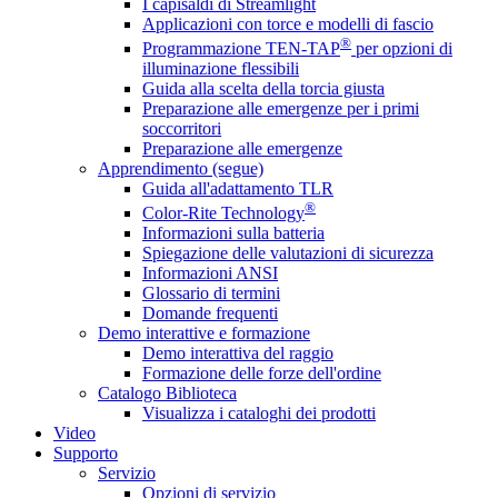
I capisaldi di Streamlight
Applicazioni con torce e modelli di fascio
®
Programmazione TEN-TAP
per opzioni di
illuminazione flessibili
Guida alla scelta della torcia giusta
Preparazione alle emergenze per i primi
soccorritori
Preparazione alle emergenze
Apprendimento (segue)
Guida all'adattamento TLR
®
Color-Rite Technology
Informazioni sulla batteria
Spiegazione delle valutazioni di sicurezza
Informazioni ANSI
Glossario di termini
Domande frequenti
Demo interattive e formazione
Demo interattiva del raggio
Formazione delle forze dell'ordine
Catalogo Biblioteca
Visualizza i cataloghi dei prodotti
Video
Supporto
Servizio
Opzioni di servizio