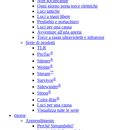
Non Ricaricabile
Ogni giorno porta torce elettriche
Luci tattiche
Luci a mani libere
Penlights e portachiavi
Luci per una causa
Avventure all'aria aperta
Torce a raggi ultravioletti e infrarossi
Serie di prodotti
TLR
®
ProTac
®
Stinger
®
Wedge
™
Stream
®
Survivor
®
Sidewinder
®
Strion
®
Color-Rite
Luci per una causa
Visualizza tutte le serie
risorse
Apprendimento
Perché Streamlight?