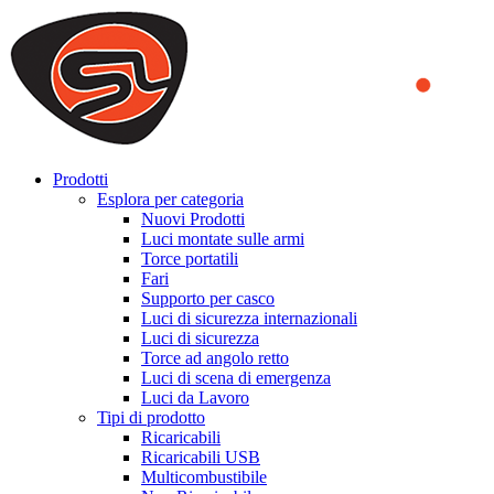
We use cookies to ensure that we provide you the best experience
on our website. By continuing to browse this website, you accept
that cookies are used to help us analyze how the website is used and
to offer you a better experience. To learn more or to find out how
you can disable cookies, you can access our
Privacy Policy
.
ACCEPT AND CLOSE
Prodotti
Esplora per categoria
Nuovi Prodotti
Luci montate sulle armi
Torce portatili
Fari
Supporto per casco
Luci di sicurezza internazionali
Luci di sicurezza
Torce ad angolo retto
Luci di scena di emergenza
Luci da Lavoro
Tipi di prodotto
Ricaricabili
Ricaricabili USB
Multicombustibile