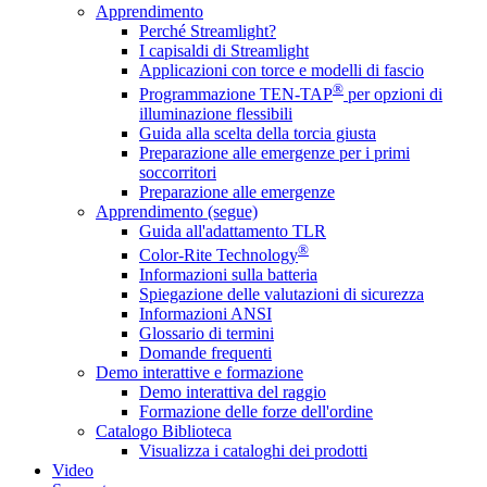
Apprendimento
Perché Streamlight?
I capisaldi di Streamlight
Applicazioni con torce e modelli di fascio
®
Programmazione TEN-TAP
per opzioni di
illuminazione flessibili
Guida alla scelta della torcia giusta
Preparazione alle emergenze per i primi
soccorritori
Preparazione alle emergenze
Apprendimento (segue)
Guida all'adattamento TLR
®
Color-Rite Technology
Informazioni sulla batteria
Spiegazione delle valutazioni di sicurezza
Informazioni ANSI
Glossario di termini
Domande frequenti
Demo interattive e formazione
Demo interattiva del raggio
Formazione delle forze dell'ordine
Catalogo Biblioteca
Visualizza i cataloghi dei prodotti
Video