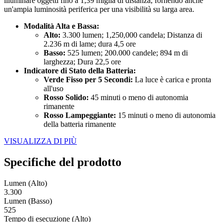
illuminare oggetti fino a 1,39 miglia di distanza, fornendo anche
un'ampia luminosità periferica per una visibilità su larga area.
Modalità Alta e Bassa:
Alto:
3.300 lumen; 1,250,000 candela; Distanza di
2.236 m di lame; dura 4,5 ore
Basso:
525 lumen; 200.000 candele; 894 m di
larghezza; Dura 22,5 ore
Indicatore di Stato della Batteria:
Verde Fisso per 5 Secondi:
La luce è carica e pronta
all'uso
Rosso Solido:
45 minuti o meno di autonomia
rimanente
Rosso Lampeggiante:
15 minuti o meno di autonomia
della batteria rimanente
VISUALIZZA DI PIÙ
Specifiche del prodotto
Lumen (Alto)
3.300
Lumen (Basso)
525
Tempo di esecuzione (Alto)