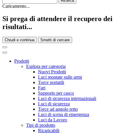
Caricamento...
Si prega di attendere il recupero dei
risultati...
Chiudi e continua
Smetti di cercare
Prodotti
Esplora per categoria
Nuovi Prodotti
Luci montate sulle armi
Torce portatili
Fari
Supporto per casco
Luci di sicurezza internazionali
Luci di sicurezza
Torce ad angolo retto
Luci di scena di emergenza
Luci da Lavoro
Tipi di prodotto
Ricaricabili