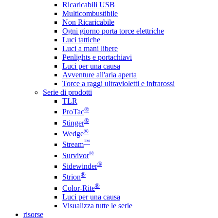
Ricaricabili USB
Multicombustibile
Non Ricaricabile
Ogni giorno porta torce elettriche
Luci tattiche
Luci a mani libere
Penlights e portachiavi
Luci per una causa
Avventure all'aria aperta
Torce a raggi ultravioletti e infrarossi
Serie di prodotti
TLR
®
ProTac
®
Stinger
®
Wedge
™
Stream
®
Survivor
®
Sidewinder
®
Strion
®
Color-Rite
Luci per una causa
Visualizza tutte le serie
risorse