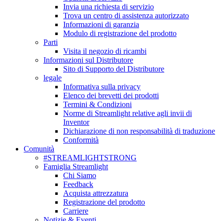
Invia una richiesta di servizio
Trova un centro di assistenza autorizzato
Informazioni di garanzia
Modulo di registrazione del prodotto
Parti
Visita il negozio di ricambi
Informazioni sul Distributore
Sito di Supporto del Distributore
legale
Informativa sulla privacy
Elenco dei brevetti dei prodotti
Termini & Condizioni
Norme di Streamlight relative agli invii di
Inventor
Dichiarazione di non responsabilità di traduzione
Conformità
Comunità
#STREAMLIGHTSTRONG
Famiglia Streamlight
Chi Siamo
Feedback
Acquista attrezzatura
Registrazione del prodotto
Carriere
Notizie & Eventi